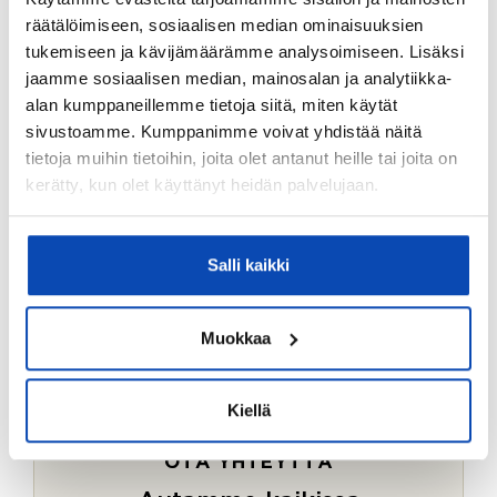
Ostotoimeksiantopalvelumme sopii myös esimerkiksi
räätälöimiseen, sosiaalisen median ominaisuuksien
sijoitus- ja vapaa-ajan asuntojen ostoon.
tukemiseen ja kävijämäärämme analysoimiseen. Lisäksi
jaamme sosiaalisen median, mainosalan ja analytiikka-
LUE LISÄÄ
alan kumppaneillemme tietoja siitä, miten käytät
sivustoamme. Kumppanimme voivat yhdistää näitä
tietoja muihin tietoihin, joita olet antanut heille tai joita on
kerätty, kun olet käyttänyt heidän palvelujaan.
Salli kaikki
Muokkaa
Kiellä
OTA YHTEYTTÄ