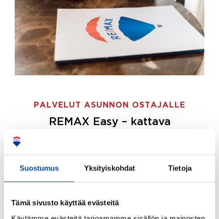
PALVELUT ASUNNON OSTAJALLE
REMAX Easy – kattava
palvelupaketti asunnon ostoon
REMAX Easy on palvelupakettimme asunnon
ostajille.
Tee ostotoimeksianto ja etsimme juuri
Suostumus
Yksityiskohdat
Tietoja
sinulle sopivan kodin, eikä sinun tarvitse nähdä
vaivaa sen löytämiseksi.
Tämä sivusto käyttää evästeitä
Hoidamme koko ostoprosessin puolestasi.
Käytämme evästeitä tarjoamamme sisällön ja mainosten