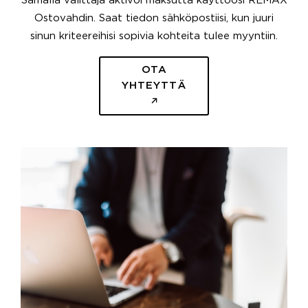
Samalla välittäjä aktivoi maksutta käyttöösi REMAX
Ostovahdin. Saat tiedon sähköpostiisi, kun juuri
sinun kriteereihisi sopivia kohteita tulee myyntiin.
OTA
YHTEYTTÄ