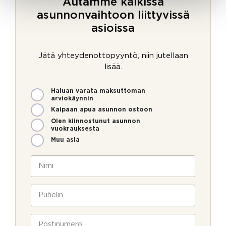
Autamme kaikissa
asunnonvaihtoon liittyvissä
asioissa
Jätä yhteydenottopyyntö, niin jutellaan
lisää.
M
Haluan varata maksuttoman
i
arviokäynnin
t
Kaipaan apua asunnon ostoon
e
Olen kiinnostunut asunnon
n
vuokrauksesta
v
Muu asia
o
i
N
m
i
m
m
e
i
P
o
*
u
l
h
l
e
P
a