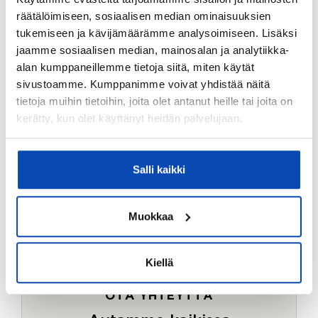
Ostotoimeksiantopalvelumme sopii myös esimerkiksi
räätälöimiseen, sosiaalisen median ominaisuuksien
sijoitus- ja vapaa-ajan asuntojen ostoon.
tukemiseen ja kävijämäärämme analysoimiseen. Lisäksi
jaamme sosiaalisen median, mainosalan ja analytiikka-
LUE LISÄÄ
alan kumppaneillemme tietoja siitä, miten käytät
sivustoamme. Kumppanimme voivat yhdistää näitä
tietoja muihin tietoihin, joita olet antanut heille tai joita on
kerätty, kun olet käyttänyt heidän palvelujaan.
Salli kaikki
Muokkaa
Kiellä
OTA YHTEYTTÄ