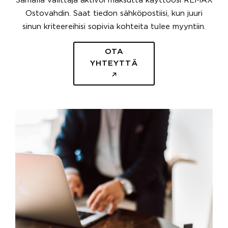
Samalla välittäjä aktivoi maksutta käyttöösi REMAX
Ostovahdin. Saat tiedon sähköpostiisi, kun juuri
sinun kriteereihisi sopivia kohteita tulee myyntiin.
OTA
YHTEYTTÄ