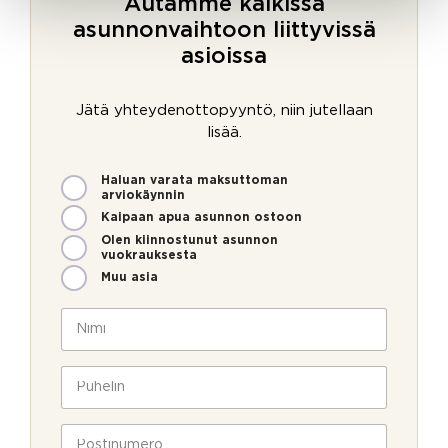
Autamme kaikissa
asunnonvaihtoon liittyvissä
asioissa
Jätä yhteydenottopyyntö, niin jutellaan
lisää.
M
Haluan varata maksuttoman
i
arviokäynnin
t
Kaipaan apua asunnon ostoon
e
Olen kiinnostunut asunnon
n
vuokrauksesta
v
Muu asia
o
i
N
m
i
m
m
e
i
P
o
*
u
l
h
l
e
P
a