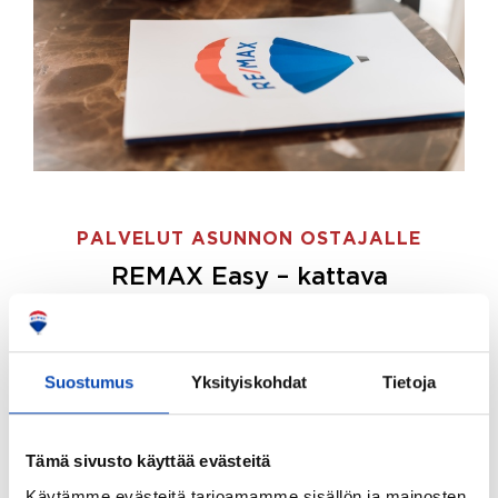
PALVELUT ASUNNON OSTAJALLE
REMAX Easy – kattava
palvelupaketti asunnon ostoon
REMAX Easy on palvelupakettimme asunnon
ostajille.
Tee ostotoimeksianto ja etsimme juuri
Suostumus
Yksityiskohdat
Tietoja
sinulle sopivan kodin, eikä sinun tarvitse nähdä
vaivaa sen löytämiseksi.
Tämä sivusto käyttää evästeitä
Hoidamme koko ostoprosessin puolestasi.
Käytämme evästeitä tarjoamamme sisällön ja mainosten