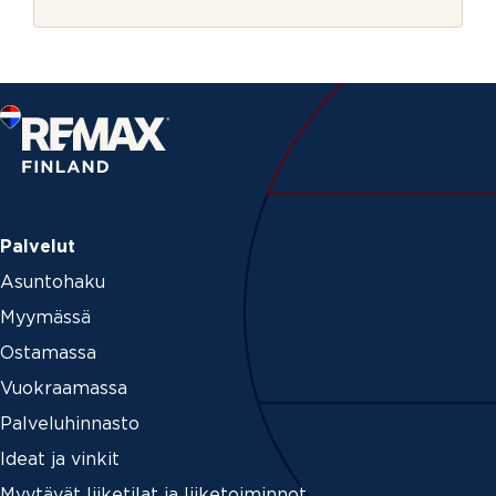
r
n
j
u
e
m
e
r
o
Palvelut
Asuntohaku
Myymässä
Ostamassa
Vuokraamassa
Palveluhinnasto
Ideat ja vinkit
Myytävät liiketilat ja liiketoiminnot