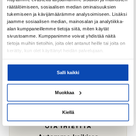
Ostotoimeksiantopalvelumme sopii myös esimerkiksi
räätälöimiseen, sosiaalisen median ominaisuuksien
sijoitus- ja vapaa-ajan asuntojen ostoon.
tukemiseen ja kävijämäärämme analysoimiseen. Lisäksi
jaamme sosiaalisen median, mainosalan ja analytiikka-
LUE LISÄÄ
alan kumppaneillemme tietoja siitä, miten käytät
sivustoamme. Kumppanimme voivat yhdistää näitä
tietoja muihin tietoihin, joita olet antanut heille tai joita on
kerätty, kun olet käyttänyt heidän palvelujaan.
Salli kaikki
Muokkaa
Kiellä
OTA YHTEYTTÄ