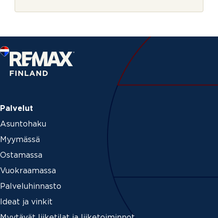
r
j
e
Palvelut
Asuntohaku
Myymässä
Ostamassa
Vuokraamassa
Palveluhinnasto
Ideat ja vinkit
Myytävät liiketilat ja liiketoiminnot