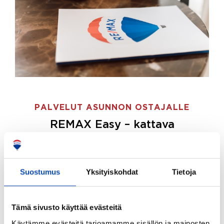
PALVELUT ASUNNON OSTAJALLE
REMAX Easy – kattava
palvelupaketti asunnon ostoon
REMAX Easy on palvelupakettimme asunnon
ostajille.
Tee ostotoimeksianto ja etsimme juuri
Suostumus
Yksityiskohdat
Tietoja
sinulle sopivan kodin, eikä sinun tarvitse nähdä
vaivaa sen löytämiseksi.
Tämä sivusto käyttää evästeitä
Hoidamme koko ostoprosessin puolestasi.
Käytämme evästeitä tarjoamamme sisällön ja mainosten