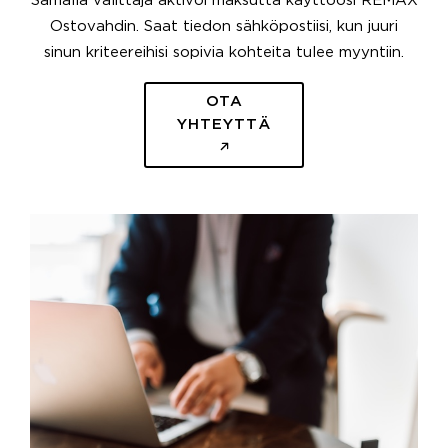
Samalla välittäjä aktivoi maksutta käyttöösi REMAX
Ostovahdin. Saat tiedon sähköpostiisi, kun juuri
sinun kriteereihisi sopivia kohteita tulee myyntiin.
OTA
YHTEYTTÄ