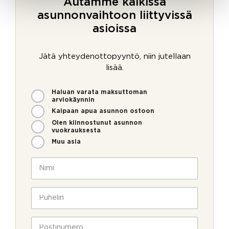
Autamme kaikissa
asunnonvaihtoon liittyvissä
asioissa
Jätä yhteydenottopyyntö, niin jutellaan
lisää.
M
Haluan varata maksuttoman
i
arviokäynnin
t
Kaipaan apua asunnon ostoon
e
Olen kiinnostunut asunnon
n
vuokrauksesta
v
Muu asia
o
i
N
m
i
m
m
e
i
P
o
*
u
l
h
l
e
P
a