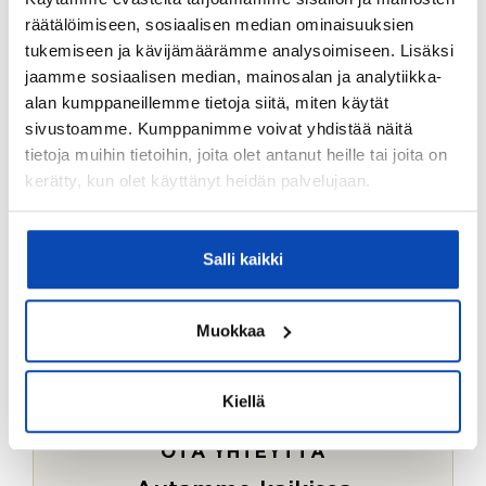
Ostotoimeksiantopalvelumme sopii myös esimerkiksi
räätälöimiseen, sosiaalisen median ominaisuuksien
sijoitus- ja vapaa-ajan asuntojen ostoon.
tukemiseen ja kävijämäärämme analysoimiseen. Lisäksi
jaamme sosiaalisen median, mainosalan ja analytiikka-
LUE LISÄÄ
alan kumppaneillemme tietoja siitä, miten käytät
sivustoamme. Kumppanimme voivat yhdistää näitä
tietoja muihin tietoihin, joita olet antanut heille tai joita on
kerätty, kun olet käyttänyt heidän palvelujaan.
Salli kaikki
Muokkaa
Kiellä
OTA YHTEYTTÄ