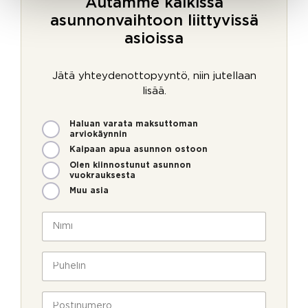
Autamme kaikissa
asunnonvaihtoon liittyvissä
asioissa
Jätä yhteydenottopyyntö, niin jutellaan
lisää.
M
Haluan varata maksuttoman
i
arviokäynnin
t
Kaipaan apua asunnon ostoon
e
Olen kiinnostunut asunnon
n
vuokrauksesta
v
Muu asia
o
i
N
m
i
m
m
e
i
P
o
*
u
l
h
l
e
P
a