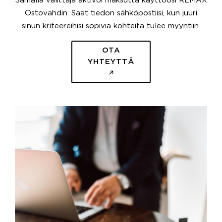
Samalla välittäjä aktivoi maksutta käyttöösi REMAX
Ostovahdin. Saat tiedon sähköpostiisi, kun juuri
sinun kriteereihisi sopivia kohteita tulee myyntiin.
OTA
YHTEYTTÄ