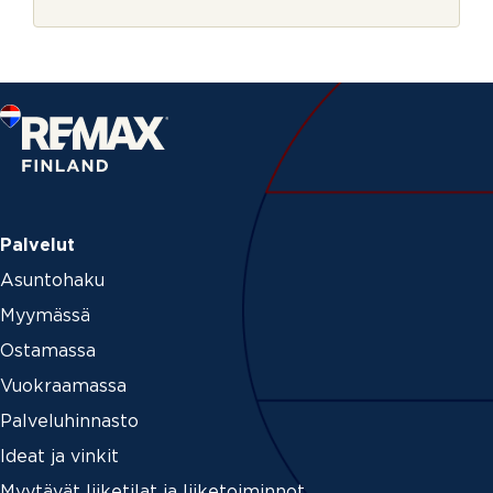
r
t
j
i
e
s
k
i
r
j
e
Palvelut
Asuntohaku
Myymässä
Ostamassa
Vuokraamassa
Palveluhinnasto
Ideat ja vinkit
Myytävät liiketilat ja liiketoiminnot