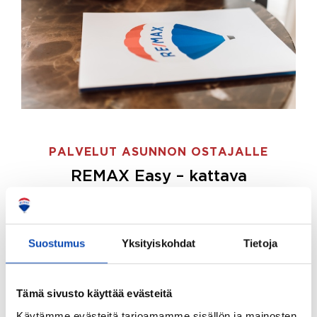
PALVELUT ASUNNON OSTAJALLE
REMAX Easy – kattava
palvelupaketti asunnon ostoon
REMAX Easy on palvelupakettimme asunnon
ostajille.
Tee ostotoimeksianto ja etsimme juuri
Suostumus
Yksityiskohdat
Tietoja
sinulle sopivan kodin, eikä sinun tarvitse nähdä
vaivaa sen löytämiseksi.
Tämä sivusto käyttää evästeitä
Hoidamme koko ostoprosessin puolestasi.
Käytämme evästeitä tarjoamamme sisällön ja mainosten