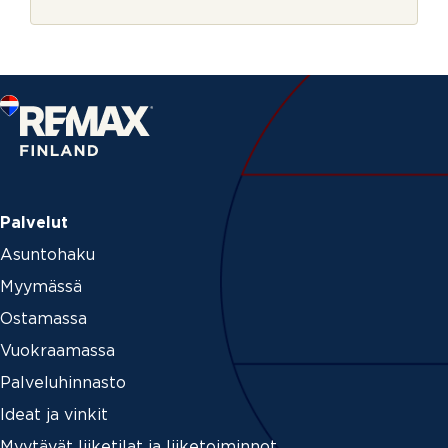
r
j
e
Palvelut
Asuntohaku
Myymässä
Ostamassa
Vuokraamassa
Palveluhinnasto
Ideat ja vinkit
Myytävät liiketilat ja liiketoiminnot