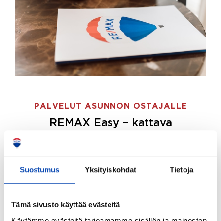
PALVELUT ASUNNON OSTAJALLE
REMAX Easy – kattava
palvelupaketti asunnon ostoon
REMAX Easy on palvelupakettimme asunnon
ostajille.
Tee ostotoimeksianto ja etsimme juuri
Suostumus
Yksityiskohdat
Tietoja
sinulle sopivan kodin, eikä sinun tarvitse nähdä
vaivaa sen löytämiseksi.
Tämä sivusto käyttää evästeitä
Hoidamme koko ostoprosessin puolestasi.
Käytämme evästeitä tarjoamamme sisällön ja mainosten