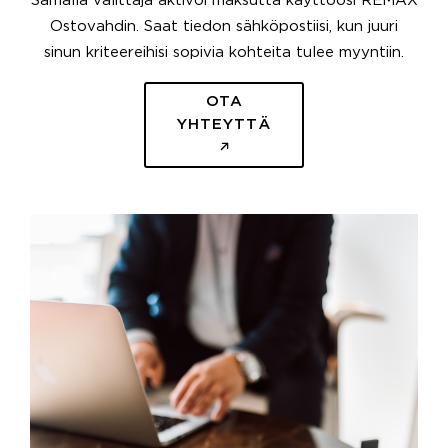
Samalla välittäjä aktivoi maksutta käyttöösi REMAX
Ostovahdin. Saat tiedon sähköpostiisi, kun juuri
sinun kriteereihisi sopivia kohteita tulee myyntiin.
OTA
YHTEYTTÄ