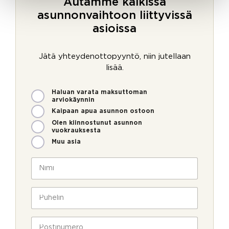
Autamme kaikissa
asunnonvaihtoon liittyvissä
asioissa
Jätä yhteydenottopyyntö, niin jutellaan
lisää.
M
Haluan varata maksuttoman
i
arviokäynnin
t
Kaipaan apua asunnon ostoon
e
Olen kiinnostunut asunnon
n
vuokrauksesta
v
Muu asia
o
i
N
m
i
m
m
e
i
P
o
*
u
l
h
l
e
P
a