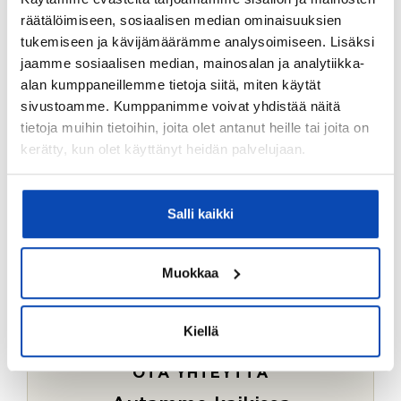
Ostotoimeksiantopalvelumme sopii myös esimerkiksi
räätälöimiseen, sosiaalisen median ominaisuuksien
sijoitus- ja vapaa-ajan asuntojen ostoon.
tukemiseen ja kävijämäärämme analysoimiseen. Lisäksi
jaamme sosiaalisen median, mainosalan ja analytiikka-
LUE LISÄÄ
alan kumppaneillemme tietoja siitä, miten käytät
sivustoamme. Kumppanimme voivat yhdistää näitä
tietoja muihin tietoihin, joita olet antanut heille tai joita on
kerätty, kun olet käyttänyt heidän palvelujaan.
Salli kaikki
Muokkaa
Kiellä
OTA YHTEYTTÄ