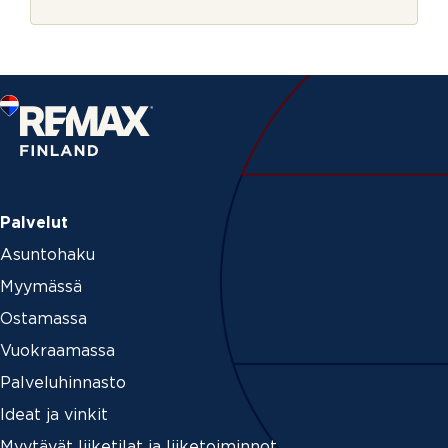
r
_
j
i
e
d
N
i
m
i
v
o
i
m
m
Palvelut
e
Asuntohaku
Myymässä
Ostamassa
Vuokraamassa
Palveluhinnasto
Ideat ja vinkit
Myytävät liiketilat ja liiketoiminnot