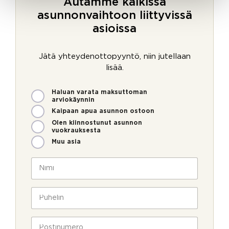
Autamme kaikissa
asunnonvaihtoon liittyvissä
asioissa
Jätä yhteydenottopyyntö, niin jutellaan
lisää.
M
Haluan varata maksuttoman
i
arviokäynnin
t
Kaipaan apua asunnon ostoon
e
Olen kiinnostunut asunnon
n
vuokrauksesta
v
Muu asia
o
i
N
m
i
m
m
e
i
P
o
*
u
l
h
l
e
P
a