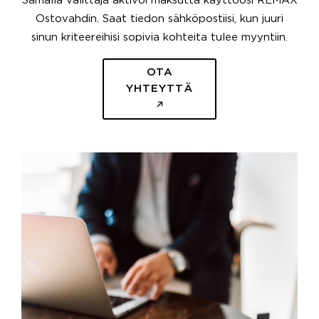
Samalla välittäjä aktivoi maksutta käyttöösi REMAX
Ostovahdin. Saat tiedon sähköpostiisi, kun juuri
sinun kriteereihisi sopivia kohteita tulee myyntiin.
OTA
YHTEYTTÄ