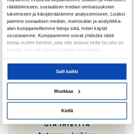
Ostotoimeksiantopalvelumme sopii myös esimerkiksi
räätälöimiseen, sosiaalisen median ominaisuuksien
sijoitus- ja vapaa-ajan asuntojen ostoon.
tukemiseen ja kävijämäärämme analysoimiseen. Lisäksi
jaamme sosiaalisen median, mainosalan ja analytiikka-
LUE LISÄÄ
alan kumppaneillemme tietoja siitä, miten käytät
sivustoamme. Kumppanimme voivat yhdistää näitä
tietoja muihin tietoihin, joita olet antanut heille tai joita on
kerätty, kun olet käyttänyt heidän palvelujaan.
Salli kaikki
Muokkaa
Kiellä
OTA YHTEYTTÄ