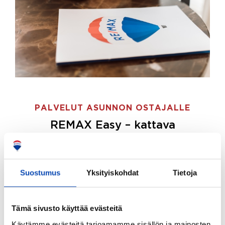
PALVELUT ASUNNON OSTAJALLE
REMAX Easy – kattava
palvelupaketti asunnon ostoon
REMAX Easy on palvelupakettimme asunnon
ostajille.
Tee ostotoimeksianto ja etsimme juuri
Suostumus
Yksityiskohdat
Tietoja
sinulle sopivan kodin, eikä sinun tarvitse nähdä
vaivaa sen löytämiseksi.
Tämä sivusto käyttää evästeitä
Hoidamme koko ostoprosessin puolestasi.
Käytämme evästeitä tarjoamamme sisällön ja mainosten