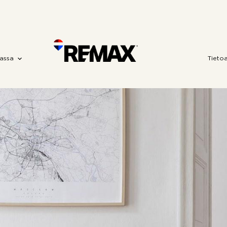
assa
Tieto