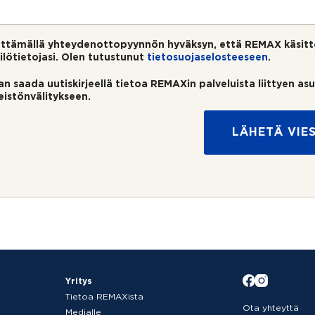
ttämällä yhteydenottopyynnön hyväksyn, että REMAX käsitt
ilötietojasi. Olen tutustunut
tietosuojaselosteeseen
.
an saada uutiskirjeellä tietoa REMAXin palveluista liittyen as
teistönvälitykseen.
LÄHETÄ VIES
Yritys
Tietoa REMAXista
Ota yhteyttä
Medialle