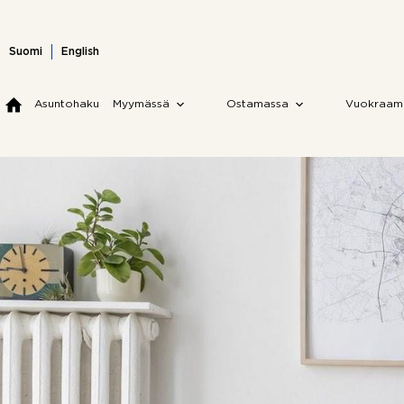
Skip
to
content
Suomi
English
Asuntohaku
Myymässä
Ostamassa
Vuokraam