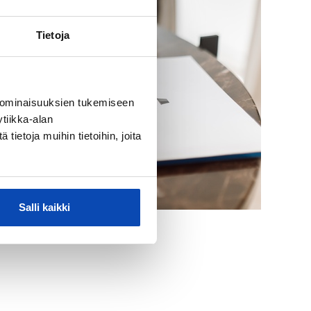
Tietoja
 ominaisuuksien tukemiseen
tiikka-alan
ietoja muihin tietoihin, joita
Salli kaikki