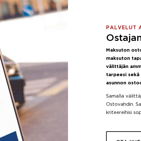
PALVELUT 
Ostajan
Maksuton ost
maksuton tapa
välittäjän amm
tarpeesi sekä
asunnon osto
Samalla välitt
Ostovahdin. Saa
kriteereihisi so