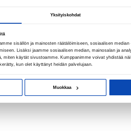
Yksityiskohdat
kiksi sijoitus-
itä
mme sisällön ja mainosten räätälöimiseen, sosiaalisen median
iseen. Lisäksi jaamme sosiaalisen median, mainosalan ja analy
, miten käytät sivustoamme. Kumppanimme voivat yhdistää näitä t
n kerätty, kun olet käyttänyt heidän palvelujaan.
Muokkaa