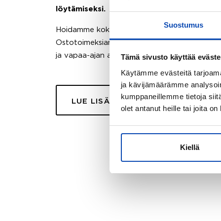
löytämiseksi.
Suostumus
Hoidamme koko ostoprosessin puolestasi.
Ostotoimeksiantopalvelumme sopii myös esimer
ja vapaa-ajan asuntojen ostoon.
Tämä sivusto käyttää eväste
Käytämme evästeitä tarjoama
ja kävijämäärämme analysoim
kumppaneillemme tietoja siitä
LUE LISÄÄ
olet antanut heille tai joita o
Kiellä