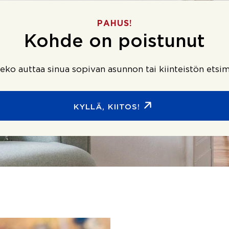
PAHUS!
Kohde on poistunut
ko auttaa sinua sopivan asunnon tai kiinteistön etsim
KYLLÄ, KIITOS!