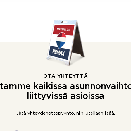
OTA YHTEYTTÄ
tamme kaikissa asunnonvaiht
liittyvissä asioissa
Jätä yhteydenottopyyntö, niin jutellaan lisää.