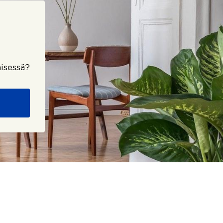
isessä?