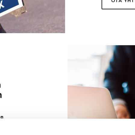
OTA YH
a
n
on
uuri sinulle
ivaa sen