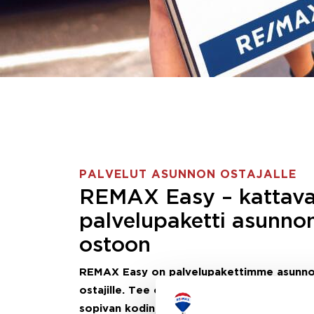
PALVELUT ASUNNON OSTAJALLE
REMAX Easy – kattav
palvelupaketti asunno
ostoon
REMAX Easy on palvelupakettimme asunn
ostajille.
Tee ostotoimeksianto ja etsimme j
sopivan kodin, eikä sinun tarvitse nähdä va