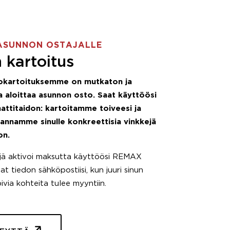
ASUNNON OSTAJALLE
 kartoitus
okartoituksemme on mutkaton ja
 aloittaa asunnon osto. Saat käyttöösi
attitaidon: kartoitamme toiveesi ja
 annamme sinulle konkreettisia vinkkejä
on.
äjä aktivoi maksutta käyttöösi REMAX
t tiedon sähköpostiisi, kun juuri sinun
pivia kohteita tulee myyntiin.