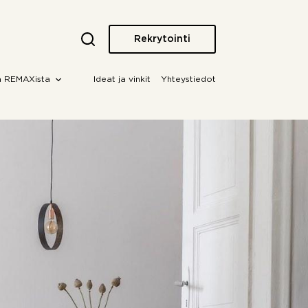
Rekrytointi
a REMAXista
Ideat ja vinkit
Yhteystiedot