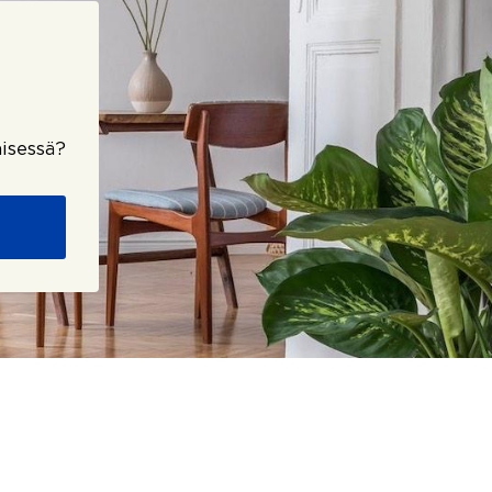
isessä?