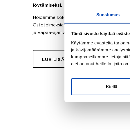
löytämiseksi.
Suostumus
Hoidamme koko ostoprosessin puolestasi.
Ostotoimeksiantopalvelumme sopii myös esimer
ja vapaa-ajan asuntojen ostoon.
Tämä sivusto käyttää eväste
Käytämme evästeitä tarjoama
ja kävijämäärämme analysoim
kumppaneillemme tietoja siitä
LUE LISÄÄ
olet antanut heille tai joita o
Kiellä