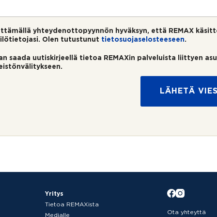
ttämällä yhteydenottopyynnön hyväksyn, että REMAX käsitt
ilötietojasi. Olen tutustunut
tietosuojaselosteeseen
.
an saada uutiskirjeellä tietoa REMAXin palveluista liittyen as
teistönvälitykseen.
LÄHETÄ VIES
Yritys
Tietoa REMAXista
Ota yhteyttä
Medialle