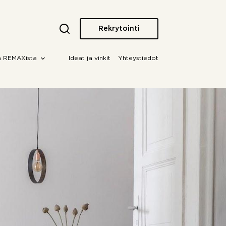
Rekrytointi
a REMAXista
Ideat ja vinkit
Yhteystiedot