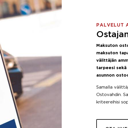
PALVELUT 
Ostajan
Maksuton ost
maksuton tapa
välittäjän amm
tarpeesi sekä
asunnon osto
Samalla välitt
Ostovahdin. Saa
kriteereihisi so