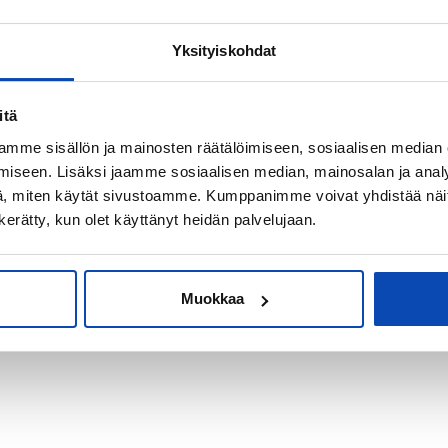
Yksityiskohdat
kiksi sijoitus-
itä
mme sisällön ja mainosten räätälöimiseen, sosiaalisen median
iseen. Lisäksi jaamme sosiaalisen median, mainosalan ja analy
, miten käytät sivustoamme. Kumppanimme voivat yhdistää näitä t
n kerätty, kun olet käyttänyt heidän palvelujaan.
Muokkaa