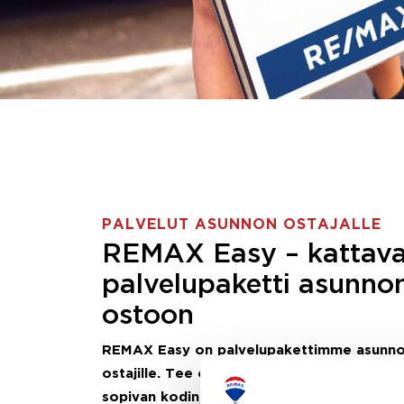
PALVELUT ASUNNON OSTAJALLE
REMAX Easy – kattav
palvelupaketti asunno
ostoon
REMAX Easy on palvelupakettimme asunn
ostajille.
Tee ostotoimeksianto ja etsimme j
sopivan kodin, eikä sinun tarvitse nähdä va