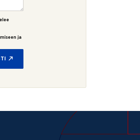
elee
umiseen ja
TI