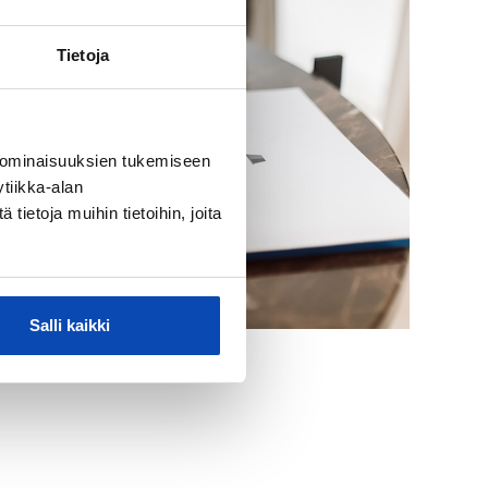
Tietoja
 ominaisuuksien tukemiseen
tiikka-alan
ietoja muihin tietoihin, joita
Salli kaikki