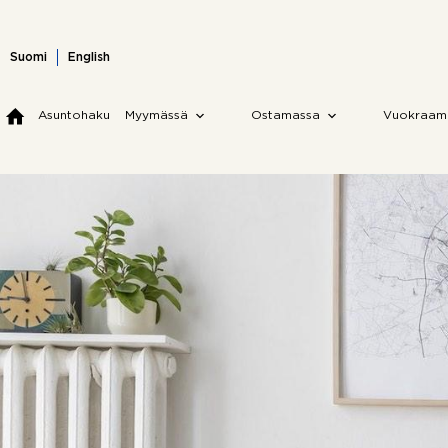
Skip
to
content
Suomi
English
Asuntohaku
Myymässä
Ostamassa
Vuokraam