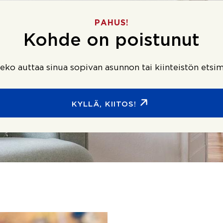
PAHUS!
Kohde on poistunut
ko auttaa sinua sopivan asunnon tai kiinteistön etsim
KYLLÄ, KIITOS!