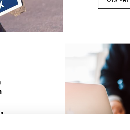
OTA YH
a
n
on
uuri sinulle
ivaa sen