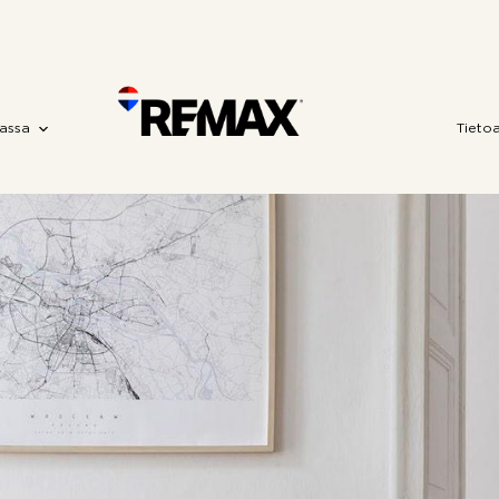
assa
Tieto