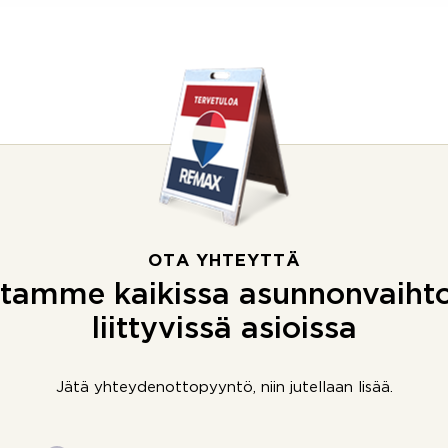
OTA YHTEYTTÄ
tamme kaikissa asunnonvaiht
liittyvissä asioissa
Jätä yhteydenottopyyntö, niin jutellaan lisää.