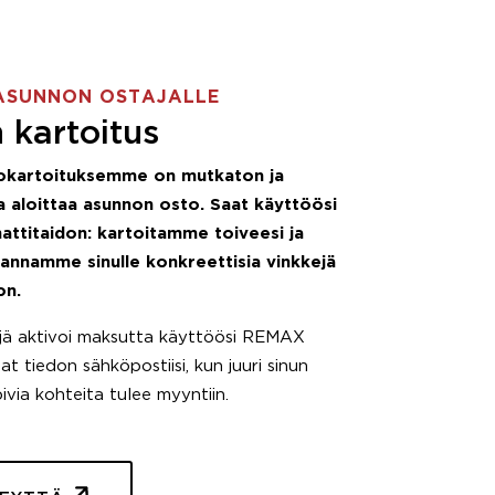
ASUNNON OSTAJALLE
 kartoitus
okartoituksemme on mutkaton ja
 aloittaa asunnon osto. Saat käyttöösi
attitaidon: kartoitamme toiveesi ja
 annamme sinulle konkreettisia vinkkejä
on.
äjä aktivoi maksutta käyttöösi REMAX
t tiedon sähköpostiisi, kun juuri sinun
pivia kohteita tulee myyntiin.