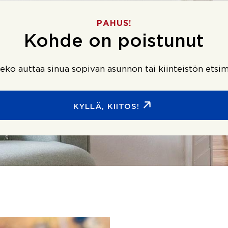
PAHUS!
Kohde on poistunut
ko auttaa sinua sopivan asunnon tai kiinteistön etsim
KYLLÄ, KIITOS!