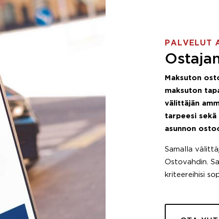
PALVELUT 
Ostajan
Maksuton ost
maksuton tapa
välittäjän amm
tarpeesi sekä
asunnon osto
Samalla välitt
Ostovahdin. Saa
kriteereihisi so