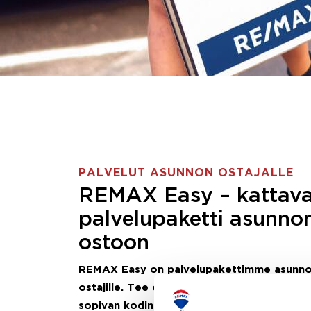
PALVELUT ASUNNON OSTAJALLE
REMAX Easy – kattav
palvelupaketti asunno
ostoon
REMAX Easy on palvelupakettimme asunn
ostajille.
Tee ostotoimeksianto ja etsimme j
sopivan kodin, eikä sinun tarvitse nähdä va