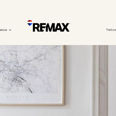
assa
Tieto