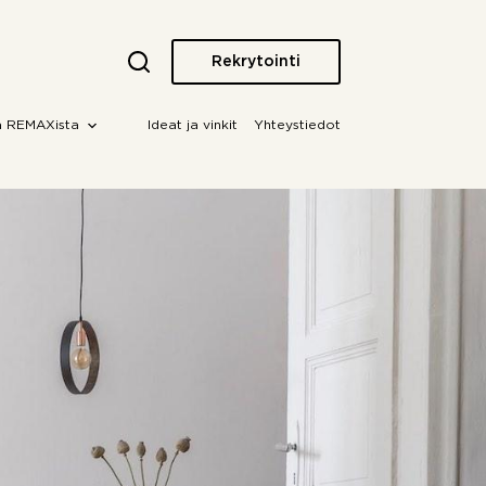
Rekrytointi
a REMAXista
Ideat ja vinkit
Yhteystiedot