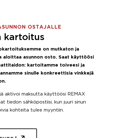
ASUNNON OSTAJALLE
 kartoitus
okartoituksemme on mutkaton ja
 aloittaa asunnon osto. Saat käyttöösi
attitaidon: kartoitamme toiveesi ja
 annamme sinulle konkreettisia vinkkejä
on.
äjä aktivoi maksutta käyttöösi REMAX
t tiedon sähköpostiisi, kun juuri sinun
pivia kohteita tulee myyntiin.