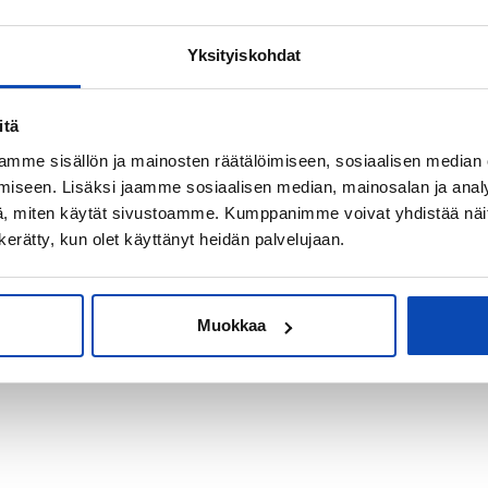
Yksityiskohdat
kiksi sijoitus-
itä
mme sisällön ja mainosten räätälöimiseen, sosiaalisen median
iseen. Lisäksi jaamme sosiaalisen median, mainosalan ja analy
, miten käytät sivustoamme. Kumppanimme voivat yhdistää näitä t
n kerätty, kun olet käyttänyt heidän palvelujaan.
Muokkaa