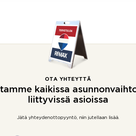
OTA YHTEYTTÄ
tamme kaikissa asunnonvaiht
liittyvissä asioissa
Jätä yhteydenottopyyntö, niin jutellaan lisää.