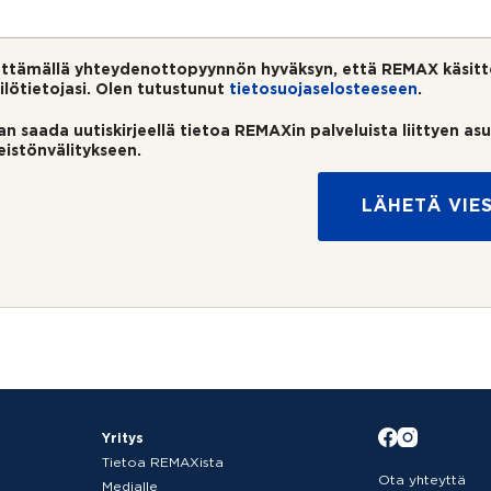
ttämällä yhteydenottopyynnön hyväksyn, että REMAX käsitt
ilötietojasi. Olen tutustunut
tietosuojaselosteeseen
.
an saada uutiskirjeellä tietoa REMAXin palveluista liittyen as
teistönvälitykseen.
LÄHETÄ VIES
Yritys
Tietoa REMAXista
Ota yhteyttä
Medialle