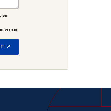
elee
umiseen ja
TI