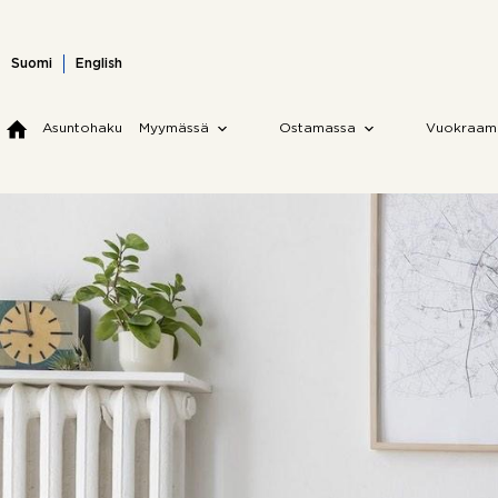
Skip
to
content
Suomi
English
Asuntohaku
Myymässä
Ostamassa
Vuokraam