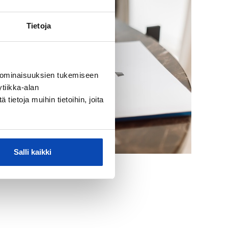
Tietoja
 ominaisuuksien tukemiseen
tiikka-alan
ietoja muihin tietoihin, joita
Salli kaikki