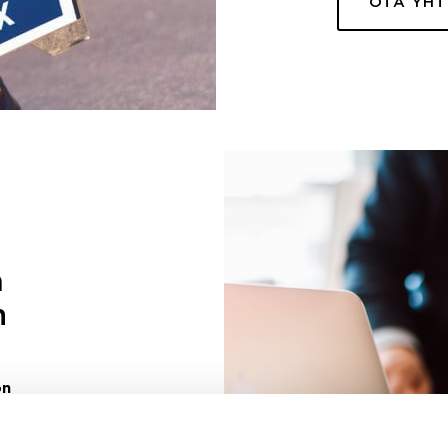
OTA YH
a
n
on
uuri sinulle
ivaa sen