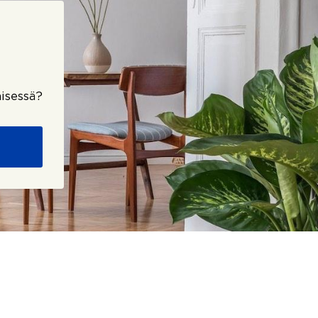
isessä?