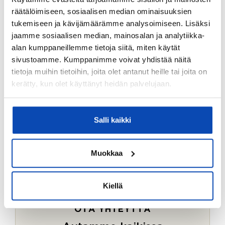
Ostotoimeksiantopalvelumme sopii myös esimerkiksi
räätälöimiseen, sosiaalisen median ominaisuuksien
sijoitus- ja vapaa-ajan asuntojen ostoon.
tukemiseen ja kävijämäärämme analysoimiseen. Lisäksi
jaamme sosiaalisen median, mainosalan ja analytiikka-
LUE LISÄÄ
alan kumppaneillemme tietoja siitä, miten käytät
sivustoamme. Kumppanimme voivat yhdistää näitä
tietoja muihin tietoihin, joita olet antanut heille tai joita on
kerätty, kun olet käyttänyt heidän palvelujaan.
Salli kaikki
Muokkaa
Kiellä
OTA YHTEYTTÄ