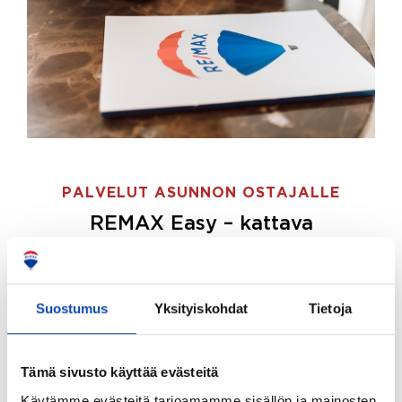
PALVELUT ASUNNON OSTAJALLE
REMAX Easy – kattava
palvelupaketti asunnon ostoon
REMAX Easy on palvelupakettimme asunnon
ostajille.
Tee ostotoimeksianto ja etsimme juuri
Suostumus
Yksityiskohdat
Tietoja
sinulle sopivan kodin, eikä sinun tarvitse nähdä
vaivaa sen löytämiseksi.
Tämä sivusto käyttää evästeitä
Hoidamme koko ostoprosessin puolestasi.
Käytämme evästeitä tarjoamamme sisällön ja mainosten