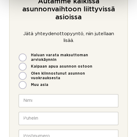
Autamme kaikissa
asunnonvaihtoon liittyvissä
asioissa
Jätä yhteydenottopyyntö, niin jutellaan
lisää.
M
Haluan varata maksuttoman
i
arviokäynnin
t
Kaipaan apua asunnon ostoon
e
Olen kiinnostunut asunnon
n
vuokrauksesta
v
Muu asia
o
i
N
m
i
m
m
e
i
P
o
*
u
l
h
l
e
P
a