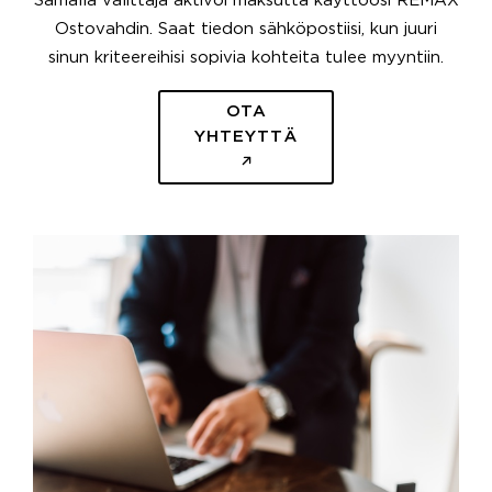
Samalla välittäjä aktivoi maksutta käyttöösi REMAX
Ostovahdin. Saat tiedon sähköpostiisi, kun juuri
sinun kriteereihisi sopivia kohteita tulee myyntiin.
OTA
YHTEYTTÄ