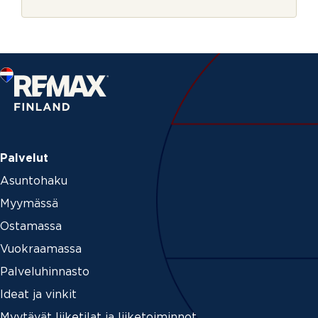
r
s
j
t
e
i
*
Palvelut
Asuntohaku
Myymässä
Ostamassa
Vuokraamassa
Palveluhinnasto
Ideat ja vinkit
Myytävät liiketilat ja liiketoiminnot