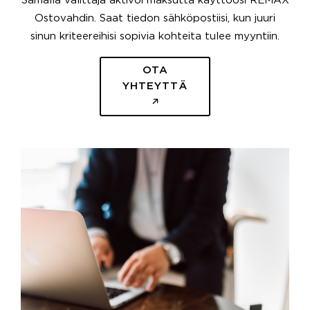
Samalla välittäjä aktivoi maksutta käyttöösi REMAX
Ostovahdin. Saat tiedon sähköpostiisi, kun juuri
sinun kriteereihisi sopivia kohteita tulee myyntiin.
OTA
YHTEYTTÄ