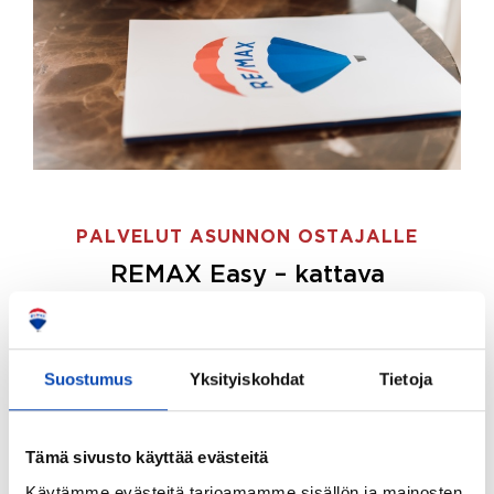
PALVELUT ASUNNON OSTAJALLE
REMAX Easy – kattava
palvelupaketti asunnon ostoon
REMAX Easy on palvelupakettimme asunnon
ostajille.
Tee ostotoimeksianto ja etsimme juuri
Suostumus
Yksityiskohdat
Tietoja
sinulle sopivan kodin, eikä sinun tarvitse nähdä
vaivaa sen löytämiseksi.
Tämä sivusto käyttää evästeitä
Hoidamme koko ostoprosessin puolestasi.
Käytämme evästeitä tarjoamamme sisällön ja mainosten