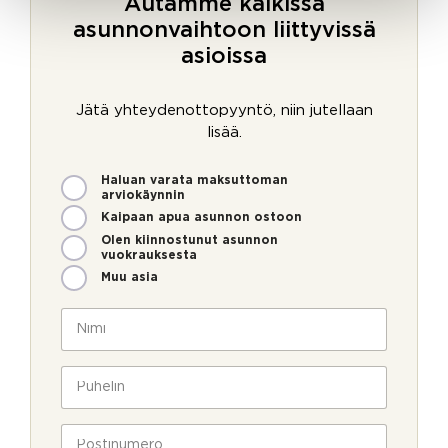
Autamme kaikissa
asunnonvaihtoon liittyvissä
asioissa
Jätä yhteydenottopyyntö, niin jutellaan
lisää.
M
Haluan varata maksuttoman
i
arviokäynnin
t
Kaipaan apua asunnon ostoon
e
Olen kiinnostunut asunnon
n
vuokrauksesta
v
Muu asia
o
i
N
m
i
m
m
e
i
P
o
*
u
l
h
l
e
P
a