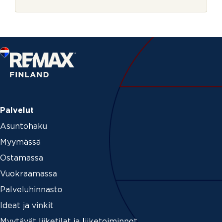
r
i
j
l
e
Palvelut
Asuntohaku
Myymässä
Ostamassa
Vuokraamassa
Palveluhinnasto
Ideat ja vinkit
Myytävät liiketilat ja liiketoiminnot