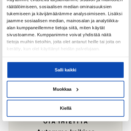
Ostotoimeksiantopalvelumme sopii myös esimerkiksi
räätälöimiseen, sosiaalisen median ominaisuuksien
sijoitus- ja vapaa-ajan asuntojen ostoon.
tukemiseen ja kävijämäärämme analysoimiseen. Lisäksi
jaamme sosiaalisen median, mainosalan ja analytiikka-
LUE LISÄÄ
alan kumppaneillemme tietoja siitä, miten käytät
sivustoamme. Kumppanimme voivat yhdistää näitä
tietoja muihin tietoihin, joita olet antanut heille tai joita on
kerätty, kun olet käyttänyt heidän palvelujaan.
Salli kaikki
Muokkaa
Kiellä
OTA YHTEYTTÄ