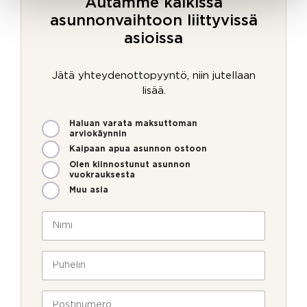
Autamme kaikissa
asunnonvaihtoon liittyvissä
asioissa
Jätä yhteydenottopyyntö, niin jutellaan
lisää.
M
Haluan varata maksuttoman
i
arviokäynnin
t
Kaipaan apua asunnon ostoon
e
Olen kiinnostunut asunnon
n
vuokrauksesta
v
Muu asia
o
i
N
m
i
m
m
e
i
P
o
*
u
l
h
l
e
P
a