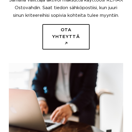
Samalla välittäjä aktivoi maksutta käyttöösi REMAX
Ostovahdin. Saat tiedon sähköpostiisi, kun juuri
sinun kriteereihisi sopivia kohteita tulee myyntiin.
OTA
YHTEYTTÄ