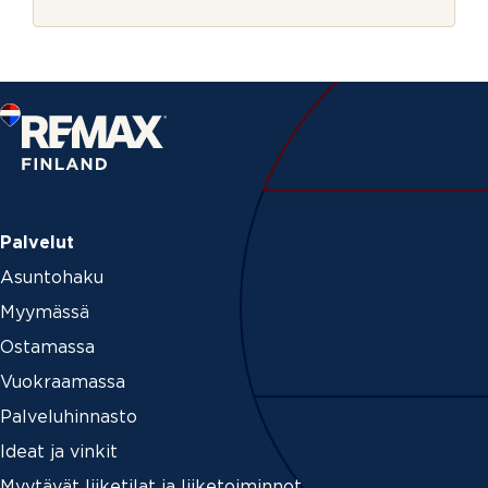
r
j
e
Palvelut
Asuntohaku
Myymässä
Ostamassa
Vuokraamassa
Palveluhinnasto
Ideat ja vinkit
Myytävät liiketilat ja liiketoiminnot