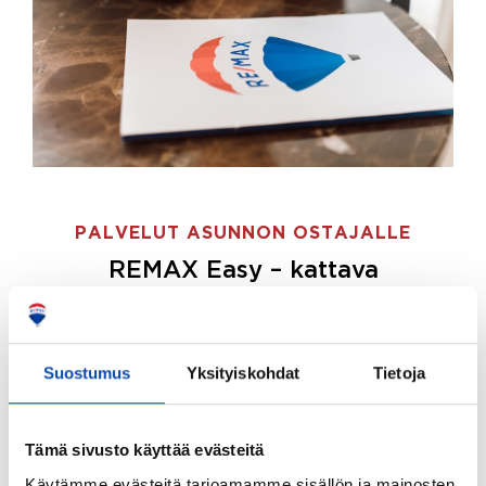
PALVELUT ASUNNON OSTAJALLE
REMAX Easy – kattava
palvelupaketti asunnon ostoon
REMAX Easy on palvelupakettimme asunnon
ostajille.
Tee ostotoimeksianto ja etsimme juuri
Suostumus
Yksityiskohdat
Tietoja
sinulle sopivan kodin, eikä sinun tarvitse nähdä
vaivaa sen löytämiseksi.
Tämä sivusto käyttää evästeitä
Hoidamme koko ostoprosessin puolestasi.
Käytämme evästeitä tarjoamamme sisällön ja mainosten