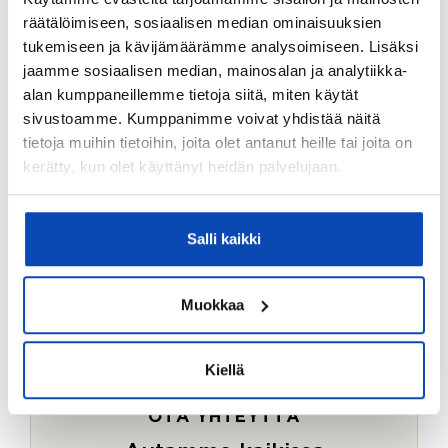
Ostotoimeksiantopalvelumme sopii myös esimerkiksi
räätälöimiseen, sosiaalisen median ominaisuuksien
sijoitus- ja vapaa-ajan asuntojen ostoon.
tukemiseen ja kävijämäärämme analysoimiseen. Lisäksi
jaamme sosiaalisen median, mainosalan ja analytiikka-
LUE LISÄÄ
alan kumppaneillemme tietoja siitä, miten käytät
sivustoamme. Kumppanimme voivat yhdistää näitä
tietoja muihin tietoihin, joita olet antanut heille tai joita on
kerätty, kun olet käyttänyt heidän palvelujaan.
Salli kaikki
Muokkaa
Kiellä
OTA YHTEYTTÄ