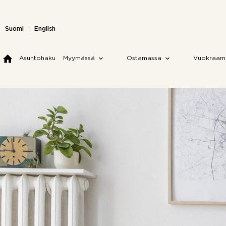
Skip
to
content
Suomi
English
Asuntohaku
Myymässä
Ostamassa
Vuokraam