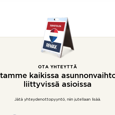
OTA YHTEYTTÄ
tamme kaikissa asunnonvaiht
liittyvissä asioissa
Jätä yhteydenottopyyntö, niin jutellaan lisää.