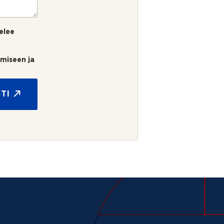
elee
umiseen ja
TI