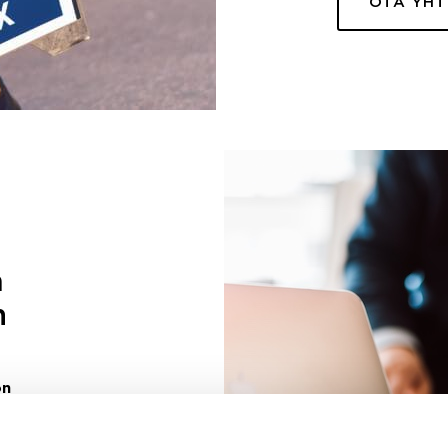
OTA YH
a
n
on
uuri sinulle
ivaa sen