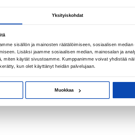
Yksityiskohdat
kiksi sijoitus-
itä
mme sisällön ja mainosten räätälöimiseen, sosiaalisen median
iseen. Lisäksi jaamme sosiaalisen median, mainosalan ja analy
, miten käytät sivustoamme. Kumppanimme voivat yhdistää näitä t
n kerätty, kun olet käyttänyt heidän palvelujaan.
Muokkaa