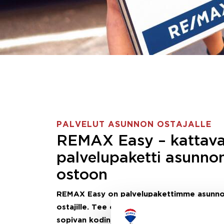
PALVELUT ASUNNON OSTAJALLE
REMAX Easy – kattav
palvelupaketti asunno
ostoon
REMAX Easy on palvelupakettimme asunn
ostajille.
Tee ostotoimeksianto ja etsimme j
sopivan kodin, eikä sinun tarvitse nähdä va