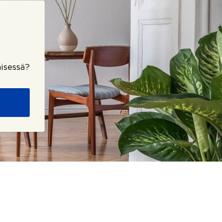
isessä?