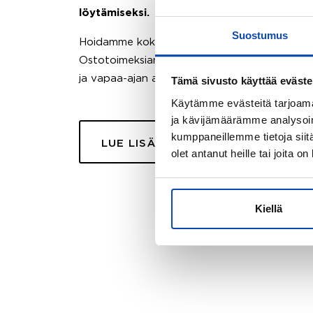
löytämiseksi.
Suostumus
Hoidamme koko ostoprosessin puolestasi.
Ostotoimeksiantopalvelumme sopii myös esimer
ja vapaa-ajan asuntojen ostoon.
Tämä sivusto käyttää eväste
Käytämme evästeitä tarjoama
ja kävijämäärämme analysoim
kumppaneillemme tietoja siitä
LUE LISÄÄ
olet antanut heille tai joita o
Kiellä