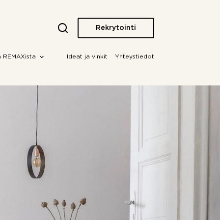
Rekrytointi
a REMAXista
Ideat ja vinkit
Yhteystiedot