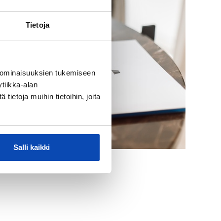
Tietoja
 ominaisuuksien tukemiseen
tiikka-alan
ietoja muihin tietoihin, joita
Salli kaikki