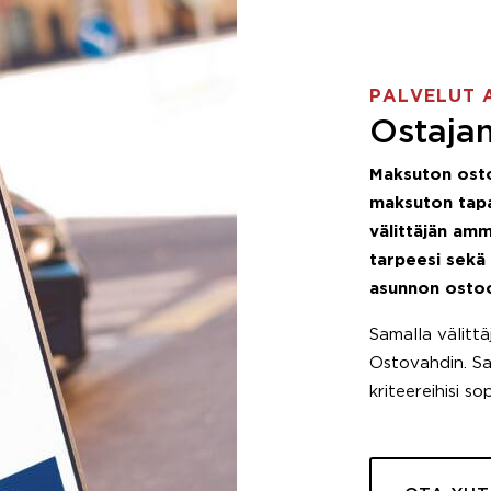
PALVELUT 
Ostajan
Maksuton ost
maksuton tapa
välittäjän amm
tarpeesi sekä
asunnon osto
Samalla välitt
Ostovahdin. Saa
kriteereihisi so