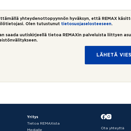
ttämällä yhteydenottopyynnön hyväksyn, että REMAX käsitt
ilötietojasi. Olen tutustunut
tietosuojaselosteeseen
.
an saada uutiskirjeellä tietoa REMAXin palveluista liittyen as
teistönvälitykseen.
LÄHETÄ VIES
Yritys
Tietoa REMAXista
Ota yhteyttä
Medialle