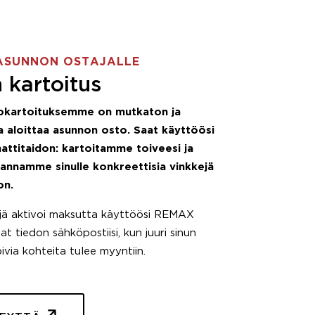
ASUNNON OSTAJALLE
 kartoitus
okartoituksemme on mutkaton ja
 aloittaa asunnon osto. Saat käyttöösi
attitaidon: kartoitamme toiveesi ja
 annamme sinulle konkreettisia vinkkejä
on.
äjä aktivoi maksutta käyttöösi REMAX
t tiedon sähköpostiisi, kun juuri sinun
pivia kohteita tulee myyntiin.