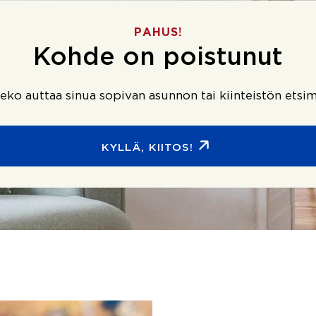
PAHUS!
Kohde on poistunut
ko auttaa sinua sopivan asunnon tai kiinteistön etsim
KYLLÄ, KIITOS!