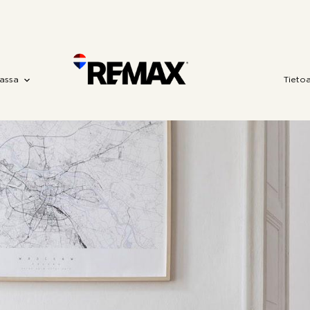
assa
Tieto