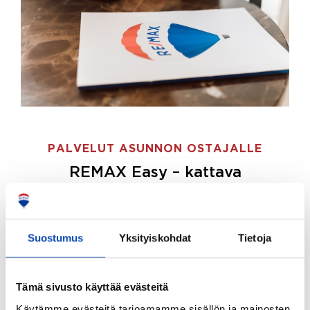
PALVELUT ASUNNON OSTAJALLE
REMAX Easy – kattava
palvelupaketti asunnon ostoon
REMAX Easy on palvelupakettimme asunnon
ostajille.
Tee ostotoimeksianto ja etsimme juuri
Suostumus
Yksityiskohdat
Tietoja
sinulle sopivan kodin, eikä sinun tarvitse nähdä
vaivaa sen löytämiseksi.
Tämä sivusto käyttää evästeitä
Hoidamme koko ostoprosessin puolestasi.
Käytämme evästeitä tarjoamamme sisällön ja mainosten