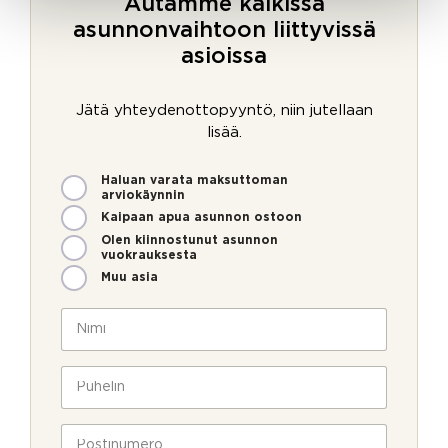
Autamme kaikissa
asunnonvaihtoon liittyvissä
asioissa
Jätä yhteydenottopyyntö, niin jutellaan
lisää.
M
Haluan varata maksuttoman
i
arviokäynnin
t
Kaipaan apua asunnon ostoon
e
Olen kiinnostunut asunnon
n
vuokrauksesta
v
Muu asia
o
i
N
m
i
m
m
e
i
P
o
*
u
l
h
P
l
e
P
o
a