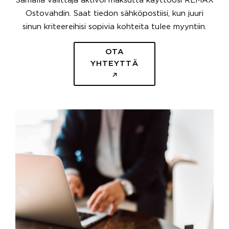
Samalla välittäjä aktivoi maksutta käyttöösi REMAX
Ostovahdin. Saat tiedon sähköpostiisi, kun juuri
sinun kriteereihisi sopivia kohteita tulee myyntiin.
OTA
YHTEYTTÄ