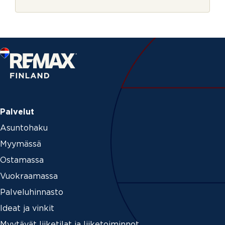
r
j
e
Palvelut
Asuntohaku
Myymässä
Ostamassa
Vuokraamassa
Palveluhinnasto
Ideat ja vinkit
Myytävät liiketilat ja liiketoiminnot