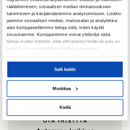
Ostotoimeksiantopalvelumme sopii myös esimerkiksi
räätälöimiseen, sosiaalisen median ominaisuuksien
sijoitus- ja vapaa-ajan asuntojen ostoon.
tukemiseen ja kävijämäärämme analysoimiseen. Lisäksi
jaamme sosiaalisen median, mainosalan ja analytiikka-
LUE LISÄÄ
alan kumppaneillemme tietoja siitä, miten käytät
sivustoamme. Kumppanimme voivat yhdistää näitä
tietoja muihin tietoihin, joita olet antanut heille tai joita on
kerätty, kun olet käyttänyt heidän palvelujaan.
Salli kaikki
Muokkaa
Kiellä
OTA YHTEYTTÄ