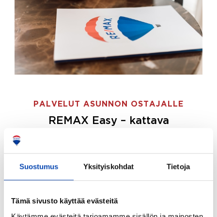
PALVELUT ASUNNON OSTAJALLE
REMAX Easy – kattava
palvelupaketti asunnon ostoon
REMAX Easy on palvelupakettimme asunnon
ostajille.
Tee ostotoimeksianto ja etsimme juuri
Suostumus
Yksityiskohdat
Tietoja
sinulle sopivan kodin, eikä sinun tarvitse nähdä
vaivaa sen löytämiseksi.
Tämä sivusto käyttää evästeitä
Hoidamme koko ostoprosessin puolestasi.
Käytämme evästeitä tarjoamamme sisällön ja mainosten