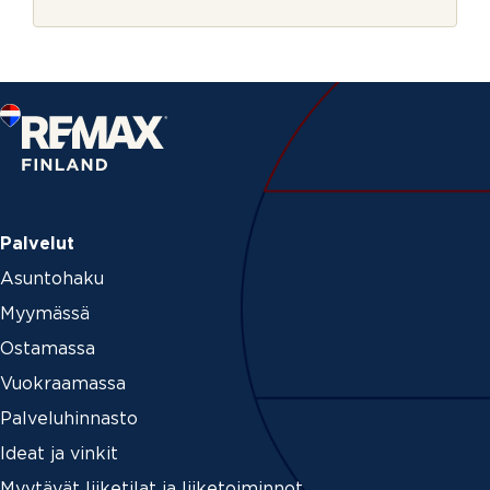
r
j
e
Palvelut
Asuntohaku
Myymässä
Ostamassa
Vuokraamassa
Palveluhinnasto
Ideat ja vinkit
Myytävät liiketilat ja liiketoiminnot