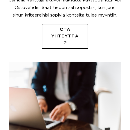
Samalla välittäjä aktivoi maksutta käyttöösi REMAX
Ostovahdin. Saat tiedon sähköpostiisi, kun juuri
sinun kriteereihisi sopivia kohteita tulee myyntiin.
OTA
YHTEYTTÄ