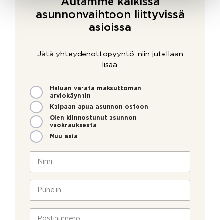
Autamme kaikissa
asunnonvaihtoon liittyvissä
asioissa
Jätä yhteydenottopyyntö, niin jutellaan
lisää.
M
V
Haluan varata maksuttoman
i
i
arviokäynnin
t
e
Kaipaan apua asunnon ostoon
e
s
Olen kiinnostunut asunnon
n
t
vuokrauksesta
v
i
Muu asia
o
*
i
N
m
i
m
m
e
i
P
o
*
u
l
h
l
e
P
a