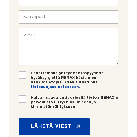
l
o
a
i
s
v
n
t
S
u
*
i
ä
k
n
h
s
u
k
V
i
m
ö
i
e
p
e
r
o
s
o
s
t
*
t
i
i
*
V
Lähettämällä yhteydenottopyynnön
a
hyväksyn, että REMAX käsittelee
henkilötietojasi. Olen tutustunut
h
tietosuojaselosteeseen
.
v
i
U
Haluan saada uutiskirjeellä tietoa REMAXin
s
u
palveluista liittyen asumiseen ja
t
kiinteistönvälitykseen.
t
u
i
s
s
*
k
LÄHETÄ VIESTI
i