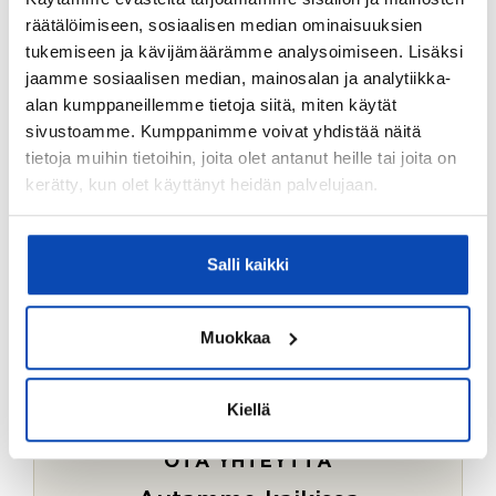
Ostotoimeksiantopalvelumme sopii myös esimerkiksi
räätälöimiseen, sosiaalisen median ominaisuuksien
sijoitus- ja vapaa-ajan asuntojen ostoon.
tukemiseen ja kävijämäärämme analysoimiseen. Lisäksi
jaamme sosiaalisen median, mainosalan ja analytiikka-
LUE LISÄÄ
alan kumppaneillemme tietoja siitä, miten käytät
sivustoamme. Kumppanimme voivat yhdistää näitä
tietoja muihin tietoihin, joita olet antanut heille tai joita on
kerätty, kun olet käyttänyt heidän palvelujaan.
Salli kaikki
Muokkaa
Kiellä
OTA YHTEYTTÄ