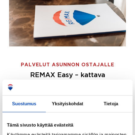
PALVELUT ASUNNON OSTAJALLE
REMAX Easy – kattava
palvelupaketti asunnon ostoon
REMAX Easy on palvelupakettimme asunnon
ostajille.
Tee ostotoimeksianto ja etsimme juuri
Suostumus
Yksityiskohdat
Tietoja
sinulle sopivan kodin, eikä sinun tarvitse nähdä
vaivaa sen löytämiseksi.
Tämä sivusto käyttää evästeitä
Hoidamme koko ostoprosessin puolestasi.
Käytämme evästeitä tarjoamamme sisällön ja mainosten