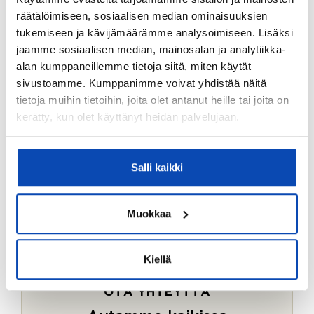
Ostotoimeksiantopalvelumme sopii myös esimerkiksi
räätälöimiseen, sosiaalisen median ominaisuuksien
sijoitus- ja vapaa-ajan asuntojen ostoon.
tukemiseen ja kävijämäärämme analysoimiseen. Lisäksi
jaamme sosiaalisen median, mainosalan ja analytiikka-
LUE LISÄÄ
alan kumppaneillemme tietoja siitä, miten käytät
sivustoamme. Kumppanimme voivat yhdistää näitä
tietoja muihin tietoihin, joita olet antanut heille tai joita on
kerätty, kun olet käyttänyt heidän palvelujaan.
Salli kaikki
Muokkaa
Kiellä
OTA YHTEYTTÄ