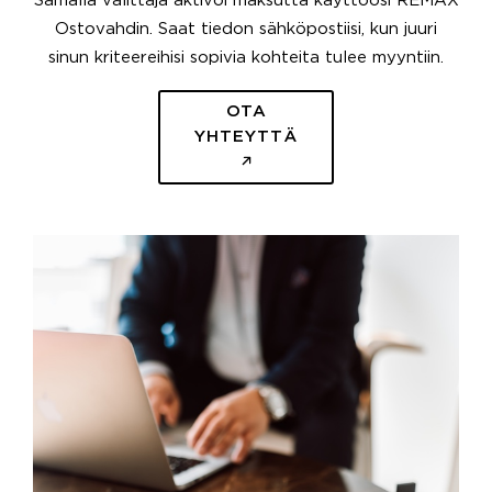
Samalla välittäjä aktivoi maksutta käyttöösi REMAX
Ostovahdin. Saat tiedon sähköpostiisi, kun juuri
sinun kriteereihisi sopivia kohteita tulee myyntiin.
OTA
YHTEYTTÄ