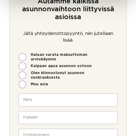
Autamme kaikissa
asunnonvaihtoon liittyvissä
asioissa
Jätä yhteydenottopyyntö, niin jutellaan
lisää.
M
Haluan varata maksuttoman
i
arviokäynnin
t
Kaipaan apua asunnon ostoon
e
Olen kiinnostunut asunnon
n
vuokrauksesta
v
Muu asia
o
i
N
m
i
m
m
e
i
P
o
*
u
l
h
l
e
P
a