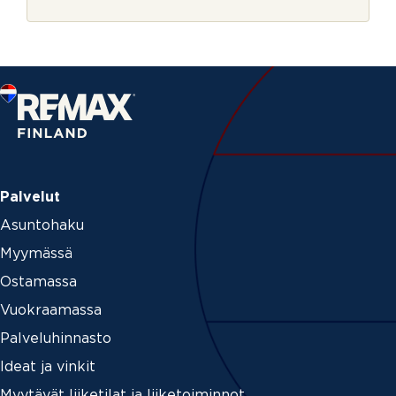
r
a
j
e
Palvelut
Asuntohaku
Myymässä
Ostamassa
Vuokraamassa
Palveluhinnasto
Ideat ja vinkit
Myytävät liiketilat ja liiketoiminnot