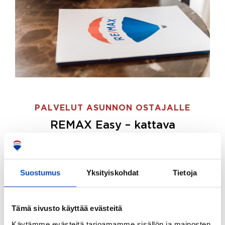
PALVELUT ASUNNON OSTAJALLE
REMAX Easy – kattava
palvelupaketti asunnon ostoon
REMAX Easy on palvelupakettimme asunnon
ostajille.
Tee ostotoimeksianto ja etsimme juuri
Suostumus
Yksityiskohdat
Tietoja
sinulle sopivan kodin, eikä sinun tarvitse nähdä
vaivaa sen löytämiseksi.
Tämä sivusto käyttää evästeitä
Hoidamme koko ostoprosessin puolestasi.
Käytämme evästeitä tarjoamamme sisällön ja mainosten