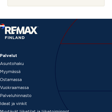
r
j
e
Palvelut
Asuntohaku
Myymässä
Ostamassa
Vuokraamassa
Palveluhinnasto
Ideat ja vinkit
Myytävät liiketilat ja liiketoiminnot