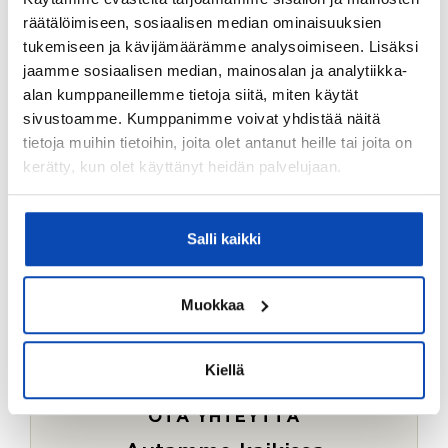
Ostotoimeksiantopalvelumme sopii myös esimerkiksi
räätälöimiseen, sosiaalisen median ominaisuuksien
sijoitus- ja vapaa-ajan asuntojen ostoon.
tukemiseen ja kävijämäärämme analysoimiseen. Lisäksi
jaamme sosiaalisen median, mainosalan ja analytiikka-
LUE LISÄÄ
alan kumppaneillemme tietoja siitä, miten käytät
sivustoamme. Kumppanimme voivat yhdistää näitä
tietoja muihin tietoihin, joita olet antanut heille tai joita on
kerätty, kun olet käyttänyt heidän palvelujaan.
Salli kaikki
Muokkaa
Kiellä
OTA YHTEYTTÄ