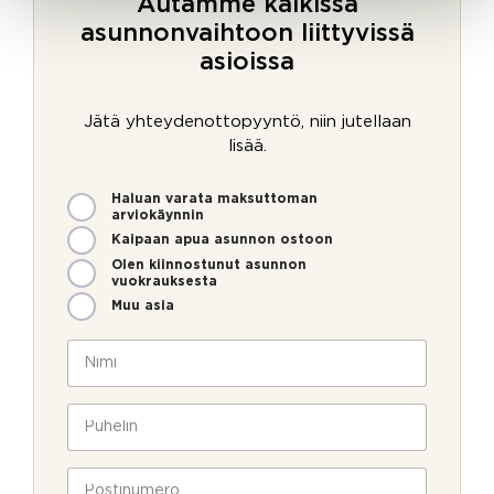
Autamme kaikissa
asunnonvaihtoon liittyvissä
asioissa
Jätä yhteydenottopyyntö, niin jutellaan
lisää.
M
Haluan varata maksuttoman
i
arviokäynnin
t
Kaipaan apua asunnon ostoon
e
Olen kiinnostunut asunnon
n
vuokrauksesta
v
Muu asia
o
i
N
m
i
m
m
e
i
P
o
*
u
l
h
a
l
e
P
v
a