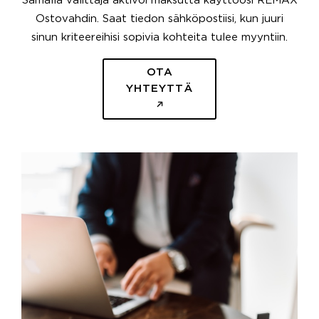
Samalla välittäjä aktivoi maksutta käyttöösi REMAX
Ostovahdin. Saat tiedon sähköpostiisi, kun juuri
sinun kriteereihisi sopivia kohteita tulee myyntiin.
OTA
YHTEYTTÄ