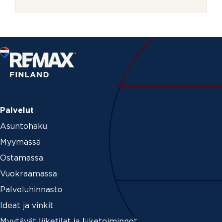
r
i
j
n
e
u
m
e
r
o
Palvelut
Asuntohaku
Myymässä
Ostamassa
Vuokraamassa
Palveluhinnasto
Ideat ja vinkit
Myytävät liiketilat ja liiketoiminnot