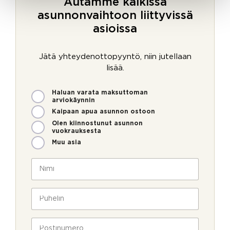
Autamme kaikissa
asunnonvaihtoon liittyvissä
asioissa
Jätä yhteydenottopyyntö, niin jutellaan
lisää.
M
Haluan varata maksuttoman
i
arviokäynnin
t
Kaipaan apua asunnon ostoon
e
Olen kiinnostunut asunnon
n
vuokrauksesta
v
Muu asia
o
i
N
m
i
m
m
e
i
P
o
*
u
l
h
l
e
P
a