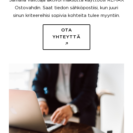
Samalla välittäjä aktivoi maksutta käyttöösi REMAX
Ostovahdin. Saat tiedon sähköpostiisi, kun juuri
sinun kriteereihisi sopivia kohteita tulee myyntiin.
OTA
YHTEYTTÄ