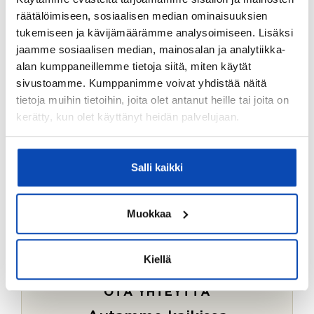
Ostotoimeksiantopalvelumme sopii myös esimerkiksi
räätälöimiseen, sosiaalisen median ominaisuuksien
sijoitus- ja vapaa-ajan asuntojen ostoon.
tukemiseen ja kävijämäärämme analysoimiseen. Lisäksi
jaamme sosiaalisen median, mainosalan ja analytiikka-
LUE LISÄÄ
alan kumppaneillemme tietoja siitä, miten käytät
sivustoamme. Kumppanimme voivat yhdistää näitä
tietoja muihin tietoihin, joita olet antanut heille tai joita on
kerätty, kun olet käyttänyt heidän palvelujaan.
Salli kaikki
Muokkaa
Kiellä
OTA YHTEYTTÄ