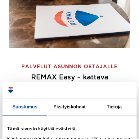
PALVELUT ASUNNON OSTAJALLE
REMAX Easy – kattava
palvelupaketti asunnon ostoon
REMAX Easy on palvelupakettimme asunnon
ostajille.
Tee ostotoimeksianto ja etsimme juuri
Suostumus
Yksityiskohdat
Tietoja
sinulle sopivan kodin, eikä sinun tarvitse nähdä
vaivaa sen löytämiseksi.
Tämä sivusto käyttää evästeitä
Hoidamme koko ostoprosessin puolestasi.
Käytämme evästeitä tarjoamamme sisällön ja mainosten