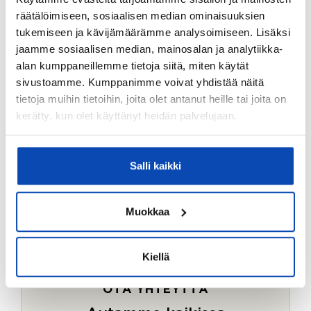
Ostotoimeksiantopalvelumme sopii myös esimerkiksi
räätälöimiseen, sosiaalisen median ominaisuuksien
sijoitus- ja vapaa-ajan asuntojen ostoon.
tukemiseen ja kävijämäärämme analysoimiseen. Lisäksi
jaamme sosiaalisen median, mainosalan ja analytiikka-
LUE LISÄÄ
alan kumppaneillemme tietoja siitä, miten käytät
sivustoamme. Kumppanimme voivat yhdistää näitä
tietoja muihin tietoihin, joita olet antanut heille tai joita on
kerätty, kun olet käyttänyt heidän palvelujaan.
Salli kaikki
Muokkaa
Kiellä
OTA YHTEYTTÄ