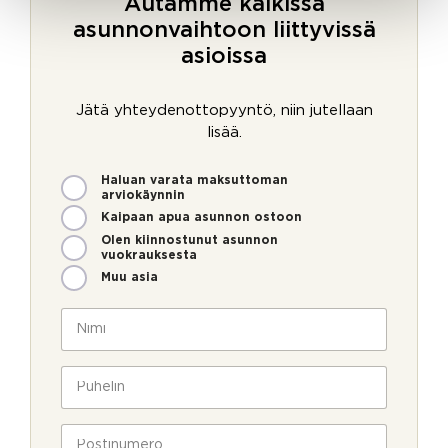
Autamme kaikissa
asunnonvaihtoon liittyvissä
asioissa
Jätä yhteydenottopyyntö, niin jutellaan
lisää.
M
Haluan varata maksuttoman
i
arviokäynnin
t
Kaipaan apua asunnon ostoon
e
Olen kiinnostunut asunnon
n
vuokrauksesta
v
Muu asia
o
i
N
m
i
m
m
e
i
P
o
*
u
l
h
l
e
P
a