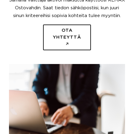
Samalla välittäjä aktivoi maksutta käyttöösi REMAX
Ostovahdin. Saat tiedon sähköpostiisi, kun juuri
sinun kriteereihisi sopivia kohteita tulee myyntiin.
OTA
YHTEYTTÄ