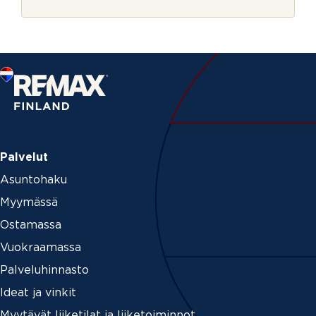
r
v
j
u
e
k
s
i
Palvelut
Asuntohaku
Myymässä
Ostamassa
Vuokraamassa
Palveluhinnasto
Ideat ja vinkit
Myytävät liiketilat ja liiketoiminnot