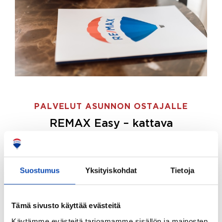
PALVELUT ASUNNON OSTAJALLE
REMAX Easy – kattava
palvelupaketti asunnon ostoon
REMAX Easy on palvelupakettimme asunnon
ostajille.
Tee ostotoimeksianto ja etsimme juuri
Suostumus
Yksityiskohdat
Tietoja
sinulle sopivan kodin, eikä sinun tarvitse nähdä
vaivaa sen löytämiseksi.
Tämä sivusto käyttää evästeitä
Hoidamme koko ostoprosessin puolestasi.
Käytämme evästeitä tarjoamamme sisällön ja mainosten