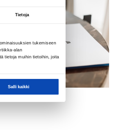
Tietoja
 ominaisuuksien tukemiseen
tiikka-alan
ietoja muihin tietoihin, joita
Salli kaikki