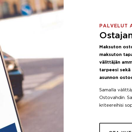
PALVELUT 
Ostajan
Maksuton ost
maksuton tapa
välittäjän amm
tarpeesi sekä
asunnon osto
Samalla välitt
Ostovahdin. Saa
kriteereihisi so