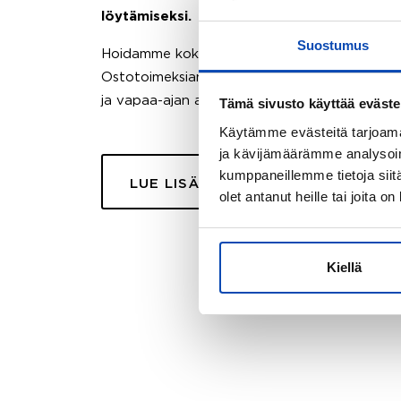
löytämiseksi.
Suostumus
Hoidamme koko ostoprosessin puolestasi.
Ostotoimeksiantopalvelumme sopii myös esimer
ja vapaa-ajan asuntojen ostoon.
Tämä sivusto käyttää eväste
Käytämme evästeitä tarjoama
ja kävijämäärämme analysoim
kumppaneillemme tietoja siitä
LUE LISÄÄ
olet antanut heille tai joita o
Kiellä