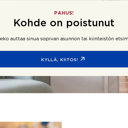
PAHUS!
Kohde on poistunut
ko auttaa sinua sopivan asunnon tai kiinteistön etsim
KYLLÄ, KIITOS!