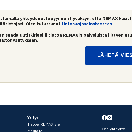
ttämällä yhteydenottopyynnön hyväksyn, että REMAX käsitt
ilötietojasi. Olen tutustunut
tietosuojaselosteeseen
.
an saada uutiskirjeellä tietoa REMAXin palveluista liittyen as
teistönvälitykseen.
LÄHETÄ VIES
Yritys
Tietoa REMAXista
Ota yhteyttä
Medialle