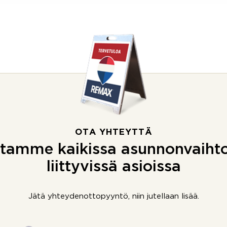
OTA YHTEYTTÄ
tamme kaikissa asunnonvaiht
liittyvissä asioissa
Jätä yhteydenottopyyntö, niin jutellaan lisää.