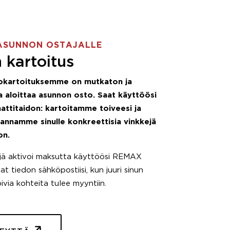
ASUNNON OSTAJALLE
 kartoitus
okartoituksemme on mutkaton ja
 aloittaa asunnon osto. Saat käyttöösi
attitaidon: kartoitamme toiveesi ja
 annamme sinulle konkreettisia vinkkejä
on.
äjä aktivoi maksutta käyttöösi REMAX
t tiedon sähköpostiisi, kun juuri sinun
pivia kohteita tulee myyntiin.