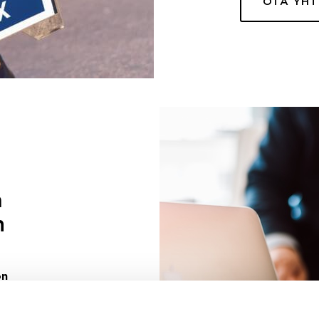
OTA YH
a
n
on
uuri sinulle
ivaa sen