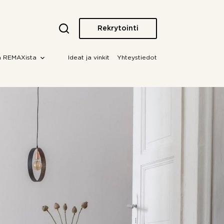
Rekrytointi
a REMAXista
Ideat ja vinkit
Yhteystiedot