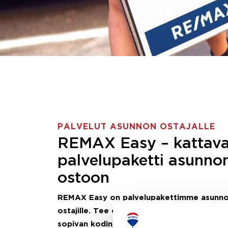
PALVELUT ASUNNON OSTAJALLE
REMAX Easy – kattav
palvelupaketti asunno
ostoon
REMAX Easy on palvelupakettimme asunn
ostajille.
Tee ostotoimeksianto ja etsimme j
sopivan kodin, eikä sinun tarvitse nähdä va