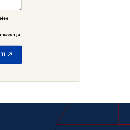
elee
umiseen ja
TI