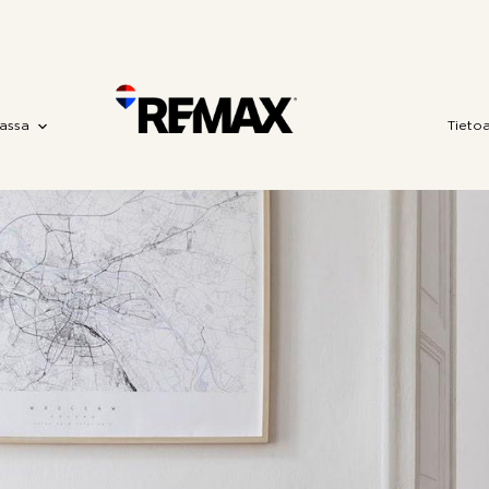
assa
Tieto