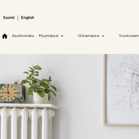
Skip
to
content
Suomi
English
Asuntohaku
Myymässä
Ostamassa
Vuokraam