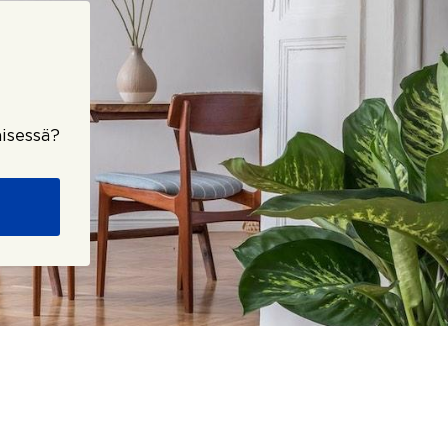
isessä?