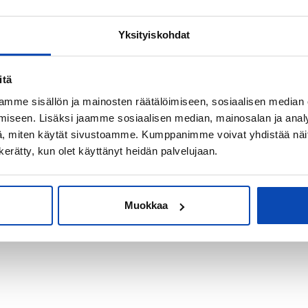
Yksityiskohdat
kiksi sijoitus-
itä
mme sisällön ja mainosten räätälöimiseen, sosiaalisen median
iseen. Lisäksi jaamme sosiaalisen median, mainosalan ja analy
, miten käytät sivustoamme. Kumppanimme voivat yhdistää näitä t
n kerätty, kun olet käyttänyt heidän palvelujaan.
Muokkaa