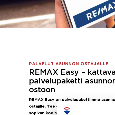
PALVELUT ASUNNON OSTAJALLE
REMAX Easy – kattav
palvelupaketti asunno
ostoon
REMAX Easy on palvelupakettimme asunn
ostajille.
Tee ostotoimeksianto ja etsimme j
sopivan kodin, eikä sinun tarvitse nähdä va