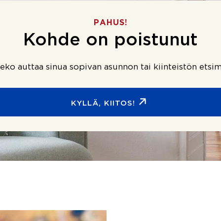
PAHUS!
Kohde on poistunut
ko auttaa sinua sopivan asunnon tai kiinteistön etsim
KYLLÄ, KIITOS!