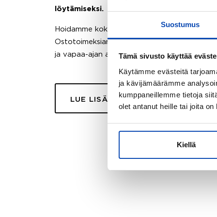
löytämiseksi.
Suostumus
Hoidamme koko ostoprosessin puolestasi.
Ostotoimeksiantopalvelumme sopii myös esimer
ja vapaa-ajan asuntojen ostoon.
Tämä sivusto käyttää eväste
Käytämme evästeitä tarjoama
ja kävijämäärämme analysoim
kumppaneillemme tietoja siitä
LUE LISÄÄ
olet antanut heille tai joita o
Kiellä