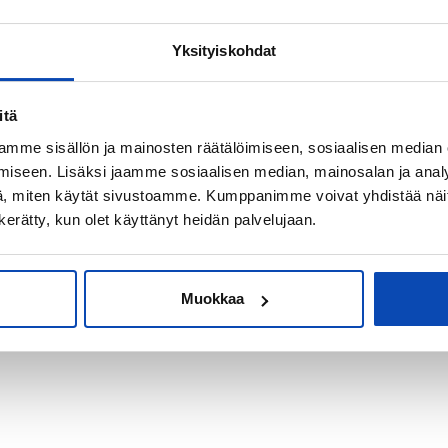
Yksityiskohdat
kiksi sijoitus-
itä
mme sisällön ja mainosten räätälöimiseen, sosiaalisen median
iseen. Lisäksi jaamme sosiaalisen median, mainosalan ja analy
, miten käytät sivustoamme. Kumppanimme voivat yhdistää näitä t
n kerätty, kun olet käyttänyt heidän palvelujaan.
Muokkaa