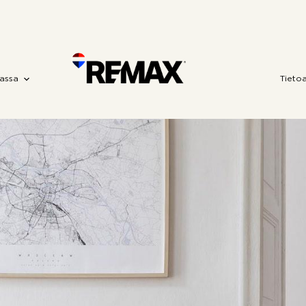
assa
Tieto