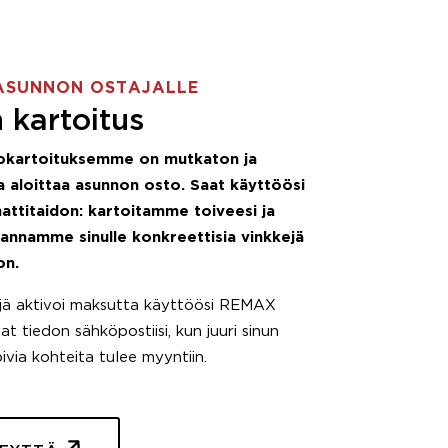
ASUNNON OSTAJALLE
 kartoitus
okartoituksemme on mutkaton ja
 aloittaa asunnon osto. Saat käyttöösi
attitaidon: kartoitamme toiveesi ja
 annamme sinulle konkreettisia vinkkejä
on.
äjä aktivoi maksutta käyttöösi REMAX
t tiedon sähköpostiisi, kun juuri sinun
pivia kohteita tulee myyntiin.