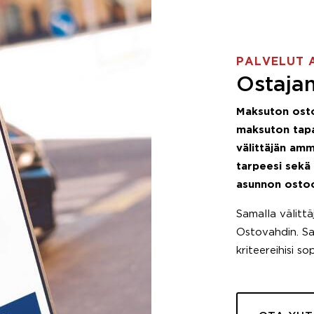
PALVELUT 
Ostajan
Maksuton ost
maksuton tapa
välittäjän amm
tarpeesi sekä
asunnon osto
Samalla välitt
Ostovahdin. Saa
kriteereihisi so