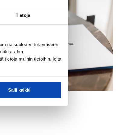
Tietoja
 ominaisuuksien tukemiseen
tiikka-alan
ietoja muihin tietoihin, joita
Salli kaikki