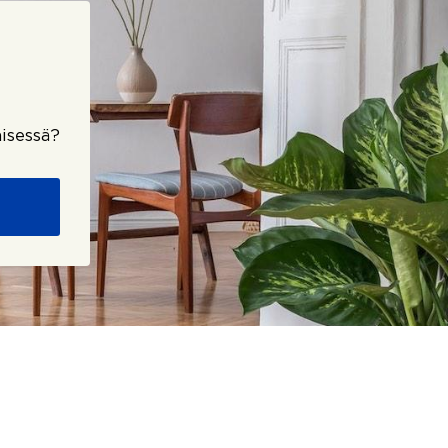
isessä?