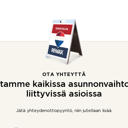
OTA YHTEYTTÄ
tamme kaikissa asunnonvaiht
liittyvissä asioissa
Jätä yhteydenottopyyntö, niin jutellaan lisää.