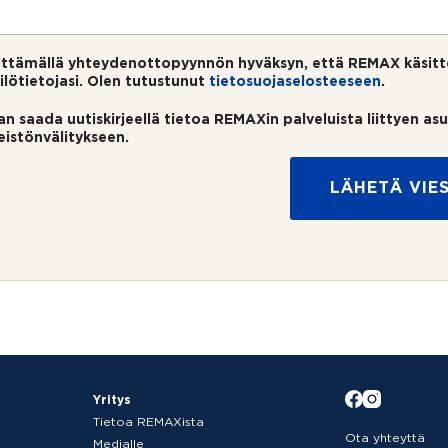
ttämällä yhteydenottopyynnön hyväksyn, että REMAX käsitt
ilötietojasi. Olen tutustunut
tietosuojaselosteeseen
.
an saada uutiskirjeellä tietoa REMAXin palveluista liittyen as
teistönvälitykseen.
LÄHETÄ VIES
Yritys
Tietoa REMAXista
Ota yhteyttä
Medialle