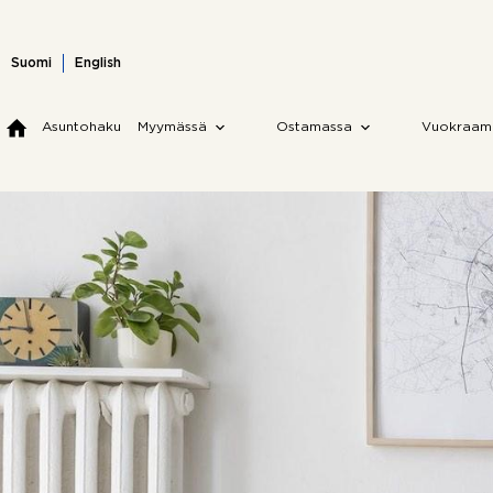
Skip
to
content
Suomi
English
Asuntohaku
Myymässä
Ostamassa
Vuokraam