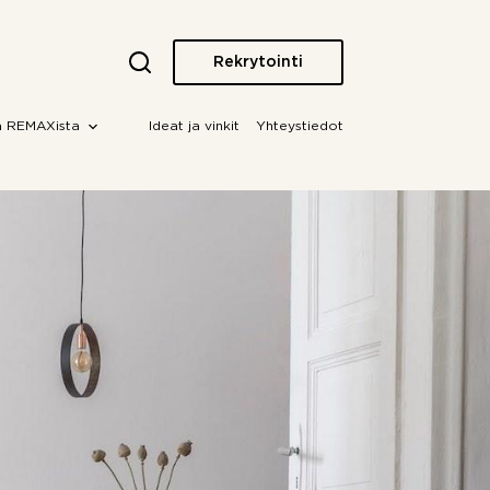
Rekrytointi
a REMAXista
Ideat ja vinkit
Yhteystiedot