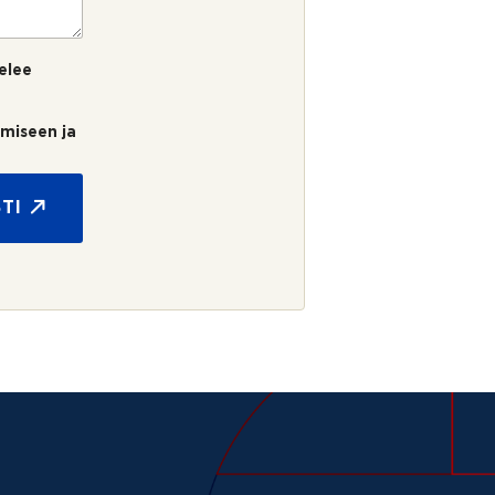
elee
umiseen ja
TI