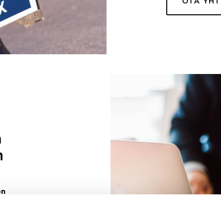
OTA YH
a
n
on
uuri sinulle
ivaa sen