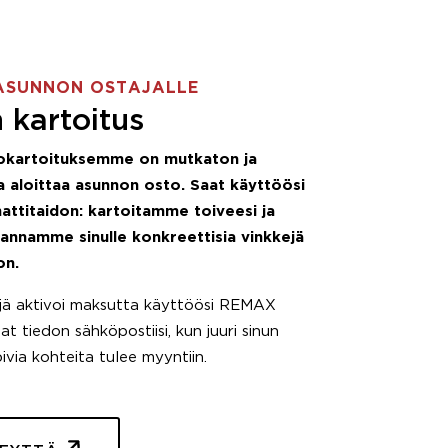
ASUNNON OSTAJALLE
 kartoitus
okartoituksemme on mutkaton ja
 aloittaa asunnon osto. Saat käyttöösi
attitaidon: kartoitamme toiveesi ja
 annamme sinulle konkreettisia vinkkejä
on.
äjä aktivoi maksutta käyttöösi REMAX
t tiedon sähköpostiisi, kun juuri sinun
pivia kohteita tulee myyntiin.