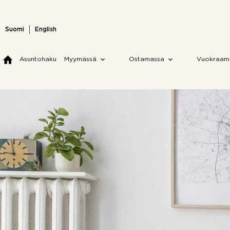
Skip
to
content
Suomi
English
Asuntohaku
Myymässä
Ostamassa
Vuokraam