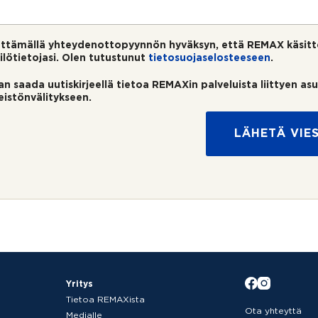
ttämällä yhteydenottopyynnön hyväksyn, että REMAX käsitt
ilötietojasi. Olen tutustunut
tietosuojaselosteeseen
.
an saada uutiskirjeellä tietoa REMAXin palveluista liittyen as
teistönvälitykseen.
LÄHETÄ VIES
Yritys
Tietoa REMAXista
Ota yhteyttä
Medialle