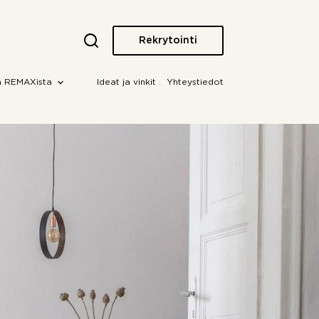
Rekrytointi
a REMAXista
Ideat ja vinkit
Yhteystiedot