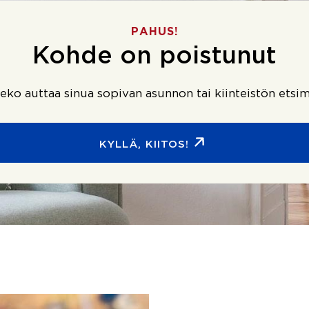
PAHUS!
Kohde on poistunut
ko auttaa sinua sopivan asunnon tai kiinteistön etsim
KYLLÄ, KIITOS!