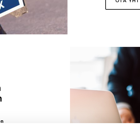
OTA YH
a
n
on
uuri sinulle
ivaa sen