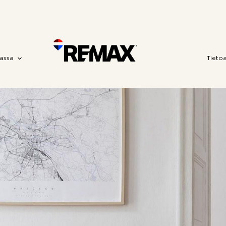
assa
Tieto