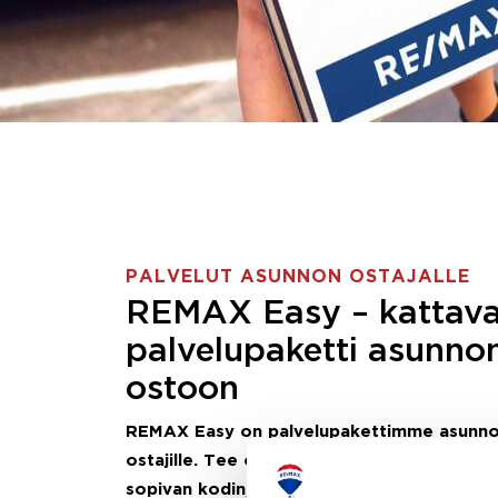
PALVELUT ASUNNON OSTAJALLE
REMAX Easy – kattav
palvelupaketti asunno
ostoon
REMAX Easy on palvelupakettimme asunn
ostajille.
Tee ostotoimeksianto ja etsimme j
sopivan kodin, eikä sinun tarvitse nähdä va