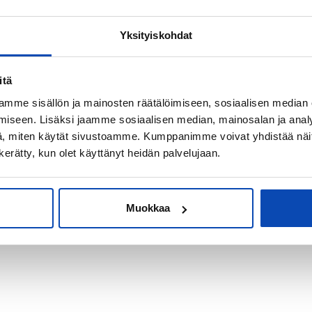
Yksityiskohdat
kiksi sijoitus-
itä
mme sisällön ja mainosten räätälöimiseen, sosiaalisen median
iseen. Lisäksi jaamme sosiaalisen median, mainosalan ja analy
, miten käytät sivustoamme. Kumppanimme voivat yhdistää näitä t
n kerätty, kun olet käyttänyt heidän palvelujaan.
Muokkaa