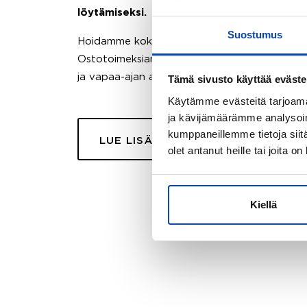
löytämiseksi.
Suostumus
Hoidamme koko ostoprosessin puolestasi.
Ostotoimeksiantopalvelumme sopii myös esimer
ja vapaa-ajan asuntojen ostoon.
Tämä sivusto käyttää eväste
Käytämme evästeitä tarjoama
ja kävijämäärämme analysoim
kumppaneillemme tietoja siitä
LUE LISÄÄ
olet antanut heille tai joita o
Kiellä