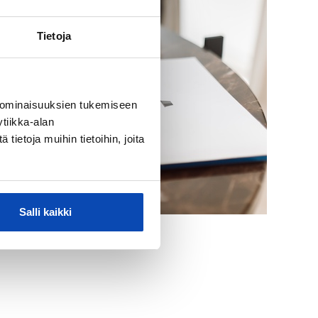
Tietoja
 ominaisuuksien tukemiseen
tiikka-alan
ietoja muihin tietoihin, joita
Salli kaikki