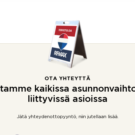
OTA YHTEYTTÄ
tamme kaikissa asunnonvaiht
liittyvissä asioissa
Jätä yhteydenottopyyntö, niin jutellaan lisää.