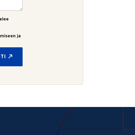
elee
umiseen ja
TI