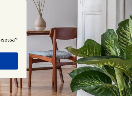
isessä?