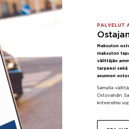
PALVELUT 
Ostajan
Maksuton ost
maksuton tapa
välittäjän amm
tarpeesi sekä
asunnon osto
Samalla välitt
Ostovahdin. Saa
kriteereihisi so