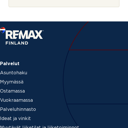
r
t
j
i
e
Palvelut
Asuntohaku
Myymässä
Ostamassa
Vuokraamassa
Palveluhinnasto
Ideat ja vinkit
Myytävät liiketilat ja liiketoiminnot