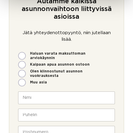
Autamme kaikissa
asunnonvaihtoon liittyvissä
asioissa
Jätä yhteydenottopyyntö, niin jutellaan
lisää.
M
Haluan varata maksuttoman
i
arviokäynnin
t
Kaipaan apua asunnon ostoon
e
Olen kiinnostunut asunnon
n
vuokrauksesta
v
Muu asia
o
i
N
m
i
m
m
e
i
P
o
*
u
l
h
l
e
P
a