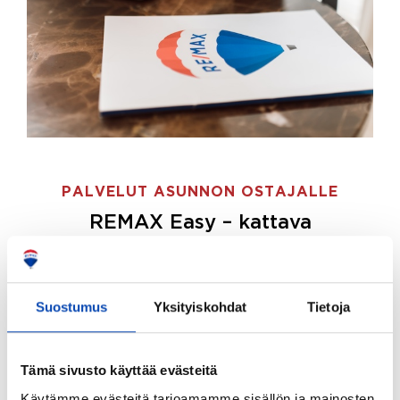
PALVELUT ASUNNON OSTAJALLE
REMAX Easy – kattava
palvelupaketti asunnon ostoon
REMAX Easy on palvelupakettimme asunnon
ostajille.
Tee ostotoimeksianto ja etsimme juuri
Suostumus
Yksityiskohdat
Tietoja
sinulle sopivan kodin, eikä sinun tarvitse nähdä
vaivaa sen löytämiseksi.
Tämä sivusto käyttää evästeitä
Hoidamme koko ostoprosessin puolestasi.
Käytämme evästeitä tarjoamamme sisällön ja mainosten