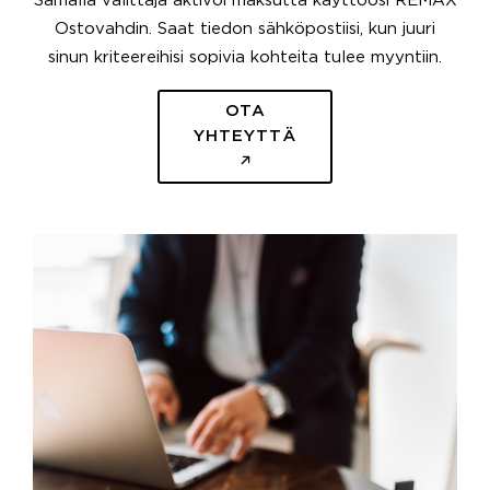
Samalla välittäjä aktivoi maksutta käyttöösi REMAX
Ostovahdin. Saat tiedon sähköpostiisi, kun juuri
sinun kriteereihisi sopivia kohteita tulee myyntiin.
OTA
YHTEYTTÄ