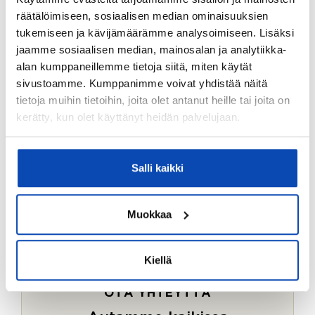
Ostotoimeksiantopalvelumme sopii myös esimerkiksi
räätälöimiseen, sosiaalisen median ominaisuuksien
sijoitus- ja vapaa-ajan asuntojen ostoon.
tukemiseen ja kävijämäärämme analysoimiseen. Lisäksi
jaamme sosiaalisen median, mainosalan ja analytiikka-
LUE LISÄÄ
alan kumppaneillemme tietoja siitä, miten käytät
sivustoamme. Kumppanimme voivat yhdistää näitä
tietoja muihin tietoihin, joita olet antanut heille tai joita on
kerätty, kun olet käyttänyt heidän palvelujaan.
Salli kaikki
Muokkaa
Kiellä
OTA YHTEYTTÄ