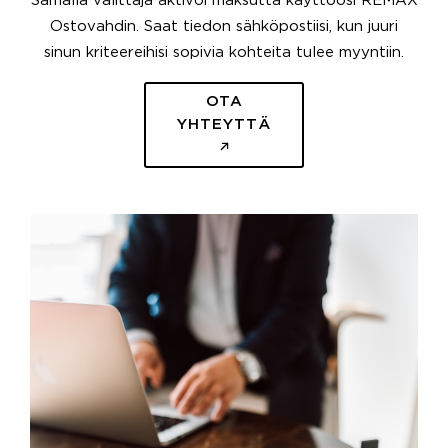
Samalla välittäjä aktivoi maksutta käyttöösi REMAX
Ostovahdin. Saat tiedon sähköpostiisi, kun juuri
sinun kriteereihisi sopivia kohteita tulee myyntiin.
OTA
YHTEYTTÄ