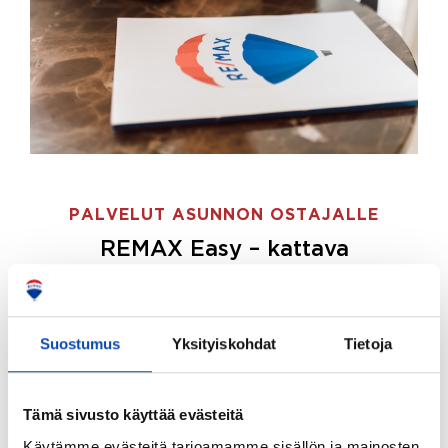
PALVELUT ASUNNON OSTAJALLE
REMAX Easy – kattava
palvelupaketti asunnon ostoon
REMAX Easy on palvelupakettimme asunnon
ostajille.
Tee ostotoimeksianto ja etsimme juuri
Suostumus
Yksityiskohdat
Tietoja
sinulle sopivan kodin, eikä sinun tarvitse nähdä
vaivaa sen löytämiseksi.
Tämä sivusto käyttää evästeitä
Hoidamme koko ostoprosessin puolestasi.
Käytämme evästeitä tarjoamamme sisällön ja mainosten