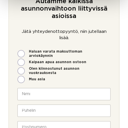
Autamme kaikissa
asunnonvaihtoon liittyvissä
asioissa
Jätä yhteydenottopyyntö, niin jutellaan
lisää.
M
Haluan varata maksuttoman
i
arviokäynnin
t
Kaipaan apua asunnon ostoon
e
Olen kiinnostunut asunnon
n
vuokrauksesta
v
Muu asia
o
i
N
m
i
m
m
e
i
P
o
*
u
l
h
l
e
P
a