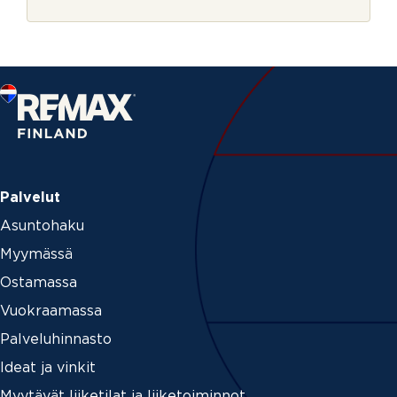
r
i
j
t
e
e
n
Palvelut
Asuntohaku
Myymässä
Ostamassa
Vuokraamassa
Palveluhinnasto
Ideat ja vinkit
Myytävät liiketilat ja liiketoiminnot