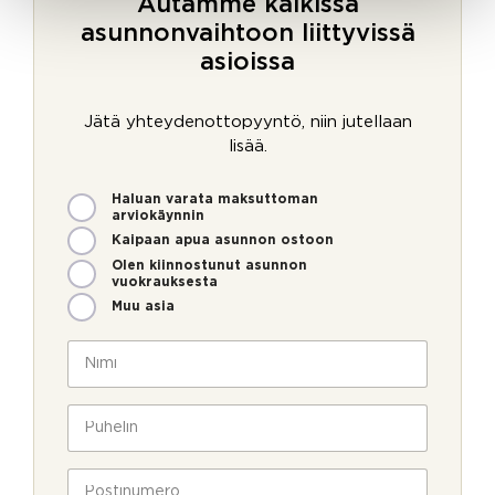
Autamme kaikissa
asunnonvaihtoon liittyvissä
asioissa
Jätä yhteydenottopyyntö, niin jutellaan
lisää.
M
Haluan varata maksuttoman
i
arviokäynnin
t
Kaipaan apua asunnon ostoon
e
Olen kiinnostunut asunnon
n
vuokrauksesta
v
Muu asia
o
a
i
N
v
m
i
u
m
m
k
e
i
P
s
o
*
u
i
l
h
P
l
e
P
o
a