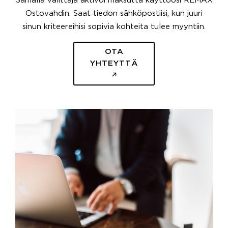
Samalla välittäjä aktivoi maksutta käyttöösi REMAX
Ostovahdin. Saat tiedon sähköpostiisi, kun juuri
sinun kriteereihisi sopivia kohteita tulee myyntiin.
OTA
YHTEYTTÄ