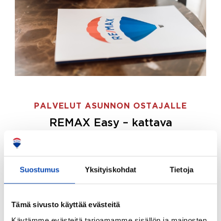
PALVELUT ASUNNON OSTAJALLE
REMAX Easy – kattava
palvelupaketti asunnon ostoon
REMAX Easy on palvelupakettimme asunnon
ostajille.
Tee ostotoimeksianto ja etsimme juuri
Suostumus
Yksityiskohdat
Tietoja
sinulle sopivan kodin, eikä sinun tarvitse nähdä
vaivaa sen löytämiseksi.
Tämä sivusto käyttää evästeitä
Hoidamme koko ostoprosessin puolestasi.
Käytämme evästeitä tarjoamamme sisällön ja mainosten