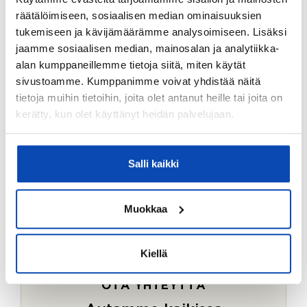
Ostotoimeksiantopalvelumme sopii myös esimerkiksi
räätälöimiseen, sosiaalisen median ominaisuuksien
sijoitus- ja vapaa-ajan asuntojen ostoon.
tukemiseen ja kävijämäärämme analysoimiseen. Lisäksi
jaamme sosiaalisen median, mainosalan ja analytiikka-
LUE LISÄÄ
alan kumppaneillemme tietoja siitä, miten käytät
sivustoamme. Kumppanimme voivat yhdistää näitä
tietoja muihin tietoihin, joita olet antanut heille tai joita on
kerätty, kun olet käyttänyt heidän palvelujaan.
Salli kaikki
Muokkaa
Kiellä
OTA YHTEYTTÄ