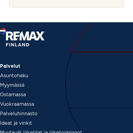
r
j
e
Palvelut
Asuntohaku
Myymässä
Ostamassa
Vuokraamassa
Palveluhinnasto
Ideat ja vinkit
Myytävät liiketilat ja liiketoiminnot