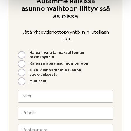
Autamme kaikissa
asunnonvaihtoon liittyvissä
asioissa
Jätä yhteydenottopyyntö, niin jutellaan
lisää.
M
*
Haluan varata maksuttoman
i
V
arviokäynnin
t
a
Kaipaan apua asunnon ostoon
e
h
Olen kiinnostunut asunnon
n
v
vuokrauksesta
v
i
Muu asia
o
s
i
t
N
m
u
i
m
s
m
e
S
i
P
o
ä
*
u
l
h
h
l
k
e
P
a
ö