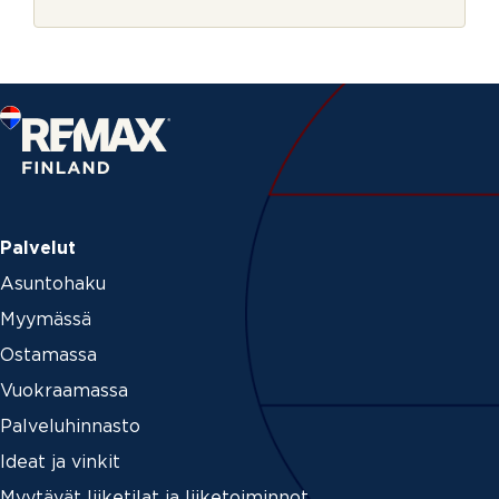
r
j
e
Palvelut
Asuntohaku
Myymässä
Ostamassa
Vuokraamassa
Palveluhinnasto
Ideat ja vinkit
Myytävät liiketilat ja liiketoiminnot