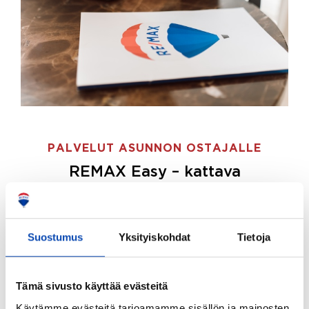
PALVELUT ASUNNON OSTAJALLE
REMAX Easy – kattava
palvelupaketti asunnon ostoon
REMAX Easy on palvelupakettimme asunnon
ostajille.
Tee ostotoimeksianto ja etsimme juuri
Suostumus
Yksityiskohdat
Tietoja
sinulle sopivan kodin, eikä sinun tarvitse nähdä
vaivaa sen löytämiseksi.
Tämä sivusto käyttää evästeitä
Hoidamme koko ostoprosessin puolestasi.
Käytämme evästeitä tarjoamamme sisällön ja mainosten