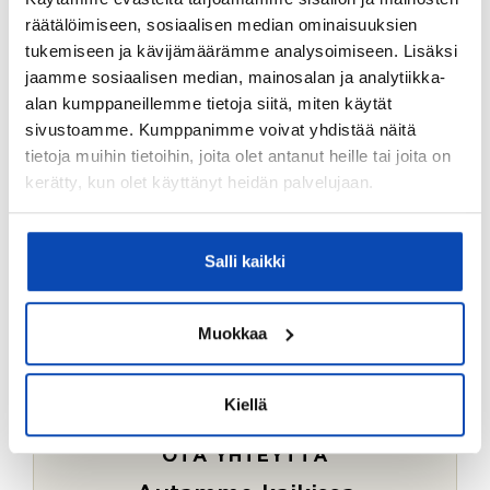
Ostotoimeksiantopalvelumme sopii myös esimerkiksi
räätälöimiseen, sosiaalisen median ominaisuuksien
sijoitus- ja vapaa-ajan asuntojen ostoon.
tukemiseen ja kävijämäärämme analysoimiseen. Lisäksi
jaamme sosiaalisen median, mainosalan ja analytiikka-
LUE LISÄÄ
alan kumppaneillemme tietoja siitä, miten käytät
sivustoamme. Kumppanimme voivat yhdistää näitä
tietoja muihin tietoihin, joita olet antanut heille tai joita on
kerätty, kun olet käyttänyt heidän palvelujaan.
Salli kaikki
Muokkaa
Kiellä
OTA YHTEYTTÄ