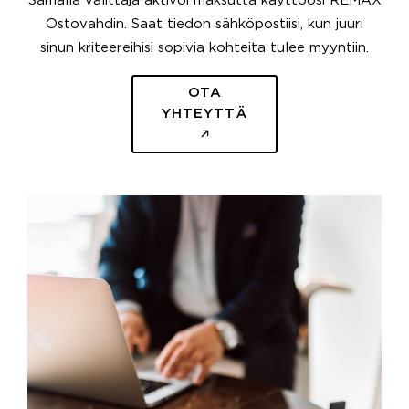
Samalla välittäjä aktivoi maksutta käyttöösi REMAX
Ostovahdin. Saat tiedon sähköpostiisi, kun juuri
sinun kriteereihisi sopivia kohteita tulee myyntiin.
OTA
YHTEYTTÄ