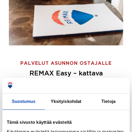
PALVELUT ASUNNON OSTAJALLE
REMAX Easy – kattava
palvelupaketti asunnon ostoon
REMAX Easy on palvelupakettimme asunnon
ostajille.
Tee ostotoimeksianto ja etsimme juuri
Suostumus
Yksityiskohdat
Tietoja
sinulle sopivan kodin, eikä sinun tarvitse nähdä
vaivaa sen löytämiseksi.
Tämä sivusto käyttää evästeitä
Hoidamme koko ostoprosessin puolestasi.
Käytämme evästeitä tarjoamamme sisällön ja mainosten