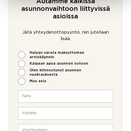
Autamme kaikissa
asunnonvaihtoon liittyvissä
asioissa
Jätä yhteydenottopyyntö, niin jutellaan
lisää.
M
Haluan varata maksuttoman
i
arviokäynnin
t
Kaipaan apua asunnon ostoon
e
Olen kiinnostunut asunnon
n
vuokrauksesta
v
Muu asia
o
i
N
m
i
m
m
e
i
P
o
*
u
l
h
l
e
P
a