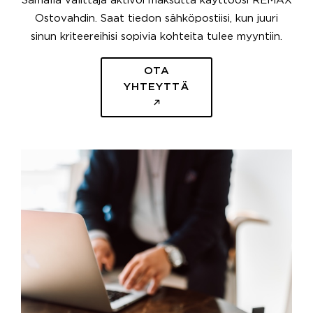
Samalla välittäjä aktivoi maksutta käyttöösi REMAX
Ostovahdin. Saat tiedon sähköpostiisi, kun juuri
sinun kriteereihisi sopivia kohteita tulee myyntiin.
OTA
YHTEYTTÄ