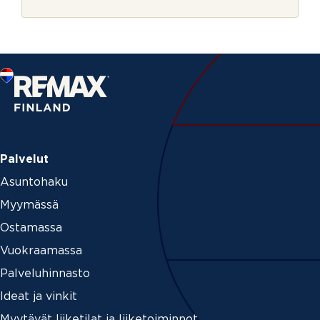
r
i
j
v
e
o
i
m
m
e
Palvelut
Asuntohaku
Myymässä
Ostamassa
Vuokraamassa
Palveluhinnasto
Ideat ja vinkit
Myytävät liiketilat ja liiketoiminnot