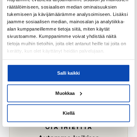
Ostotoimeksiantopalvelumme sopii myös esimerkiksi
räätälöimiseen, sosiaalisen median ominaisuuksien
sijoitus- ja vapaa-ajan asuntojen ostoon.
tukemiseen ja kävijämäärämme analysoimiseen. Lisäksi
jaamme sosiaalisen median, mainosalan ja analytiikka-
LUE LISÄÄ
alan kumppaneillemme tietoja siitä, miten käytät
sivustoamme. Kumppanimme voivat yhdistää näitä
tietoja muihin tietoihin, joita olet antanut heille tai joita on
kerätty, kun olet käyttänyt heidän palvelujaan.
Salli kaikki
Muokkaa
Kiellä
OTA YHTEYTTÄ