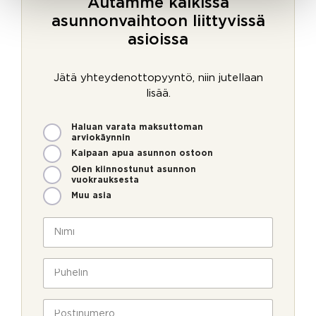
Autamme kaikissa
asunnonvaihtoon liittyvissä
asioissa
Jätä yhteydenottopyyntö, niin jutellaan
lisää.
M
Haluan varata maksuttoman
i
arviokäynnin
t
Kaipaan apua asunnon ostoon
e
Olen kiinnostunut asunnon
n
vuokrauksesta
v
Muu asia
o
i
N
m
i
m
m
e
i
P
o
*
u
l
h
l
e
P
a