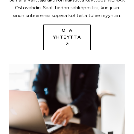
Samalla välittäjä aktivoi maksutta käyttöösi REMAX
Ostovahdin. Saat tiedon sähköpostiisi, kun juuri
sinun kriteereihisi sopivia kohteita tulee myyntiin.
OTA
YHTEYTTÄ