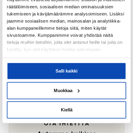
Ostotoimeksiantopalvelumme sopii myös esimerkiksi
räätälöimiseen, sosiaalisen median ominaisuuksien
sijoitus- ja vapaa-ajan asuntojen ostoon.
tukemiseen ja kävijämäärämme analysoimiseen. Lisäksi
jaamme sosiaalisen median, mainosalan ja analytiikka-
LUE LISÄÄ
alan kumppaneillemme tietoja siitä, miten käytät
sivustoamme. Kumppanimme voivat yhdistää näitä
tietoja muihin tietoihin, joita olet antanut heille tai joita on
kerätty, kun olet käyttänyt heidän palvelujaan.
Salli kaikki
Muokkaa
Kiellä
OTA YHTEYTTÄ