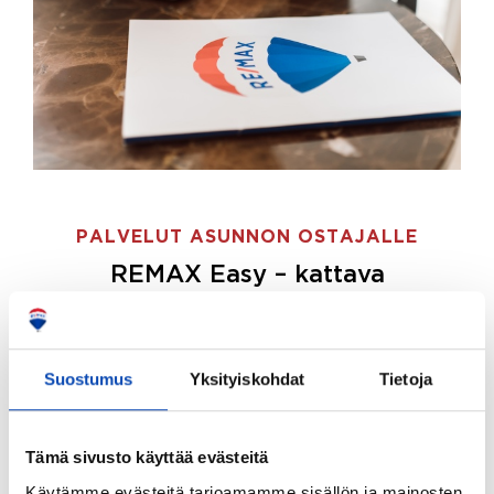
PALVELUT ASUNNON OSTAJALLE
REMAX Easy – kattava
palvelupaketti asunnon ostoon
REMAX Easy on palvelupakettimme asunnon
ostajille.
Tee ostotoimeksianto ja etsimme juuri
Suostumus
Yksityiskohdat
Tietoja
sinulle sopivan kodin, eikä sinun tarvitse nähdä
vaivaa sen löytämiseksi.
Tämä sivusto käyttää evästeitä
Hoidamme koko ostoprosessin puolestasi.
Käytämme evästeitä tarjoamamme sisällön ja mainosten