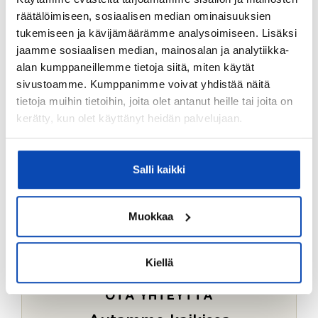
Ostotoimeksiantopalvelumme sopii myös esimerkiksi
räätälöimiseen, sosiaalisen median ominaisuuksien
sijoitus- ja vapaa-ajan asuntojen ostoon.
tukemiseen ja kävijämäärämme analysoimiseen. Lisäksi
jaamme sosiaalisen median, mainosalan ja analytiikka-
LUE LISÄÄ
alan kumppaneillemme tietoja siitä, miten käytät
sivustoamme. Kumppanimme voivat yhdistää näitä
tietoja muihin tietoihin, joita olet antanut heille tai joita on
kerätty, kun olet käyttänyt heidän palvelujaan.
Salli kaikki
Muokkaa
Kiellä
OTA YHTEYTTÄ