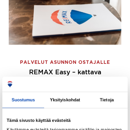
PALVELUT ASUNNON OSTAJALLE
REMAX Easy – kattava
palvelupaketti asunnon ostoon
REMAX Easy on palvelupakettimme asunnon
ostajille.
Tee ostotoimeksianto ja etsimme juuri
Suostumus
Yksityiskohdat
Tietoja
sinulle sopivan kodin, eikä sinun tarvitse nähdä
vaivaa sen löytämiseksi.
Tämä sivusto käyttää evästeitä
Hoidamme koko ostoprosessin puolestasi.
Käytämme evästeitä tarjoamamme sisällön ja mainosten