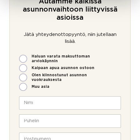
Autamme kaikissa
asunnonvaihtoon liittyvissä
asioissa
Jätä yhteydenottopyyntö, niin jutellaan
lisää.
M
Haluan varata maksuttoman
i
arviokäynnin
t
Kaipaan apua asunnon ostoon
e
Olen kiinnostunut asunnon
n
vuokrauksesta
v
Muu asia
o
i
N
m
i
m
m
e
i
P
o
*
u
l
h
l
e
P
a