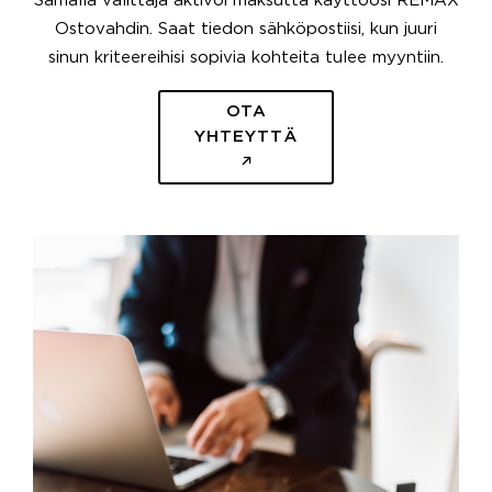
Samalla välittäjä aktivoi maksutta käyttöösi REMAX
Ostovahdin. Saat tiedon sähköpostiisi, kun juuri
sinun kriteereihisi sopivia kohteita tulee myyntiin.
OTA
YHTEYTTÄ