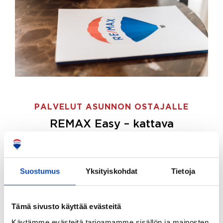
PALVELUT ASUNNON OSTAJALLE
REMAX Easy – kattava
palvelupaketti asunnon ostoon
REMAX Easy on palvelupakettimme asunnon
ostajille.
Tee ostotoimeksianto ja etsimme juuri
Suostumus
Yksityiskohdat
Tietoja
sinulle sopivan kodin, eikä sinun tarvitse nähdä
vaivaa sen löytämiseksi.
Tämä sivusto käyttää evästeitä
Hoidamme koko ostoprosessin puolestasi.
Käytämme evästeitä tarjoamamme sisällön ja mainosten