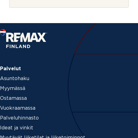
r
i
j
n
e
o
l
l
a
c
u
r
r
e
n
Palvelut
t
Asuntohaku
_
p
Myymässä
a
g
Ostamassa
e
Vuokraamassa
Palveluhinnasto
Ideat ja vinkit
Myytävät liiketilat ja liiketoiminnot