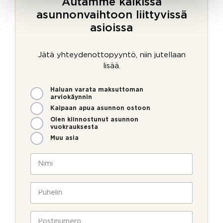
Autamme kaikissa
asunnonvaihtoon liittyvissä
asioissa
Jätä yhteydenottopyyntö, niin jutellaan
lisää.
M
Haluan varata maksuttoman
i
arviokäynnin
t
Kaipaan apua asunnon ostoon
e
Olen kiinnostunut asunnon
n
vuokrauksesta
v
Muu asia
o
i
N
m
i
m
m
e
i
P
o
*
u
l
h
l
e
P
a