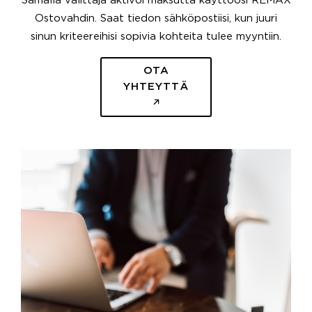
Samalla välittäjä aktivoi maksutta käyttöösi REMAX
Ostovahdin. Saat tiedon sähköpostiisi, kun juuri
sinun kriteereihisi sopivia kohteita tulee myyntiin.
OTA
YHTEYTTÄ