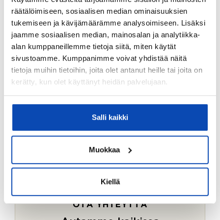
Ostotoimeksiantopalvelumme sopii myös esimerkiksi
räätälöimiseen, sosiaalisen median ominaisuuksien
sijoitus- ja vapaa-ajan asuntojen ostoon.
tukemiseen ja kävijämäärämme analysoimiseen. Lisäksi
jaamme sosiaalisen median, mainosalan ja analytiikka-
LUE LISÄÄ
alan kumppaneillemme tietoja siitä, miten käytät
sivustoamme. Kumppanimme voivat yhdistää näitä
tietoja muihin tietoihin, joita olet antanut heille tai joita on
kerätty, kun olet käyttänyt heidän palvelujaan.
Salli kaikki
Muokkaa
Kiellä
OTA YHTEYTTÄ