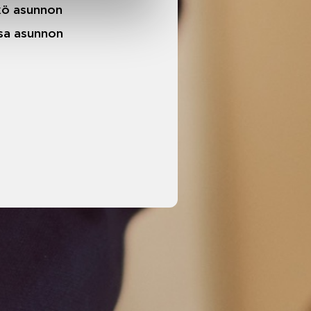
äkö asunnon
ssa asunnon