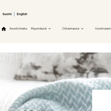
Skip
to
content
Suomi
English
Asuntohaku
Myymässä
Ostamassa
Vuokraam