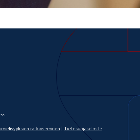
ta
imielisyyksien ratkaiseminen
|
Tietosuojaseloste