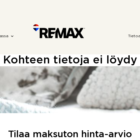
assa
Tieto
Kohteen tietoja ei löydy
Tilaa maksuton hinta-arvio