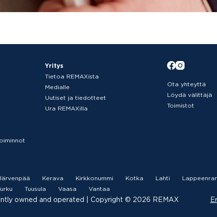
Yritys
Tietoa REMAXista
Ota yhteyttä
Medialle
Löydä välittäjä
Uutiset ja tiedotteet
Toimistot
Ura REMAXilla
etoiminnot
Järvenpää
Kerava
Kirkkonummi
Kotka
Lahti
Lappeenran
urku
Tuusula
Vaasa
Vantaa
ently owned and operated |­ Copyright © 2026 REMAX
Er