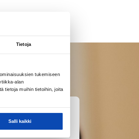
Tietoja
 ominaisuuksien tukemiseen
tiikka-alan
ietoja muihin tietoihin, joita
Salli kaikki