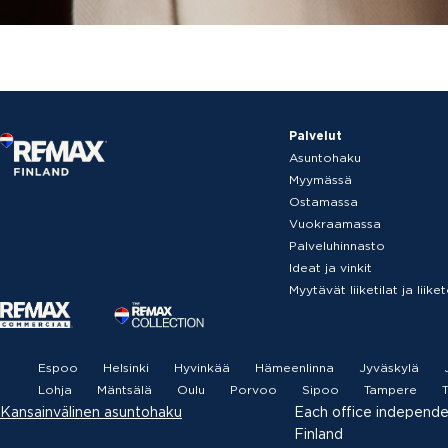
Palvelut
Asuntohaku
Myymässä
Ostamassa
Vuokraamassa
Palveluhinnasto
Ideat ja vinkit
Myytävät liiketilat ja liik
Espoo
Helsinki
Hyvinkää
Hämeenlinna
Jyväskylä
Lohja
Mäntsälä
Oulu
Porvoo
Sipoo
Tampere
T
Kansainvälinen asuntohaku
Each office independ
Finland