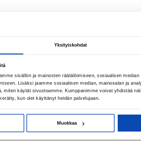
Yksityiskohdat
itä
mme sisällön ja mainosten räätälöimiseen, sosiaalisen median
iseen. Lisäksi jaamme sosiaalisen median, mainosalan ja analy
, miten käytät sivustoamme. Kumppanimme voivat yhdistää näitä t
n kerätty, kun olet käyttänyt heidän palvelujaan.
OSTOTOIMEKSIANTO
Muokkaa
Apua asunnon ostoon