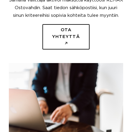
Samalla välittäjä aktivoi maksutta käyttöösi REMAX
Ostovahdin. Saat tiedon sähköpostiisi, kun juuri
sinun kriteereihisi sopivia kohteita tulee myyntiin.
OTA
YHTEYTTÄ