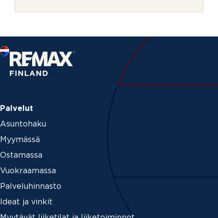
r
j
e
Palvelut
Asuntohaku
Myymässä
Ostamassa
Vuokraamassa
Palveluhinnasto
Ideat ja vinkit
Myytävät liiketilat ja liiketoiminnot