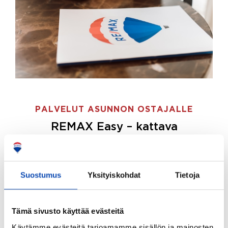
PALVELUT ASUNNON OSTAJALLE
REMAX Easy – kattava
palvelupaketti asunnon ostoon
REMAX Easy on palvelupakettimme asunnon
ostajille.
Tee ostotoimeksianto ja etsimme juuri
Suostumus
Yksityiskohdat
Tietoja
sinulle sopivan kodin, eikä sinun tarvitse nähdä
vaivaa sen löytämiseksi.
Tämä sivusto käyttää evästeitä
Hoidamme koko ostoprosessin puolestasi.
Käytämme evästeitä tarjoamamme sisällön ja mainosten