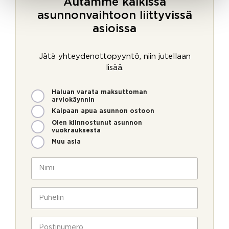
Autamme kaikissa
asunnonvaihtoon liittyvissä
asioissa
Jätä yhteydenottopyyntö, niin jutellaan
lisää.
M
Haluan varata maksuttoman
i
arviokäynnin
t
Kaipaan apua asunnon ostoon
e
Olen kiinnostunut asunnon
n
vuokrauksesta
v
Muu asia
o
i
N
m
i
m
m
e
i
P
o
*
u
l
h
l
e
P
a