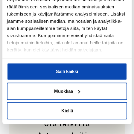
Ostotoimeksiantopalvelumme sopii myös esimerkiksi
räätälöimiseen, sosiaalisen median ominaisuuksien
sijoitus- ja vapaa-ajan asuntojen ostoon.
tukemiseen ja kävijämäärämme analysoimiseen. Lisäksi
jaamme sosiaalisen median, mainosalan ja analytiikka-
LUE LISÄÄ
alan kumppaneillemme tietoja siitä, miten käytät
sivustoamme. Kumppanimme voivat yhdistää näitä
tietoja muihin tietoihin, joita olet antanut heille tai joita on
kerätty, kun olet käyttänyt heidän palvelujaan.
Salli kaikki
Muokkaa
Kiellä
OTA YHTEYTTÄ