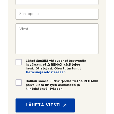
l
o
a
i
s
v
n
t
S
u
*
i
ä
k
n
h
s
u
k
V
i
m
ö
i
e
p
e
r
o
s
o
s
t
*
t
i
i
*
V
Lähettämällä yhteydenottopyynnön
a
hyväksyn, että REMAX käsittelee
henkilötietojasi. Olen tutustunut
h
tietosuojaselosteeseen
.
v
i
U
Haluan saada uutiskirjeellä tietoa REMAXin
s
u
palveluista liittyen asumiseen ja
t
kiinteistönvälitykseen.
t
*
u
i
s
s
*
k
LÄHETÄ VIESTI
i