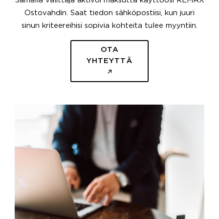
Samalla välittäjä aktivoi maksutta käyttöösi REMAX
Ostovahdin. Saat tiedon sähköpostiisi, kun juuri
sinun kriteereihisi sopivia kohteita tulee myyntiin.
OTA
YHTEYTTÄ