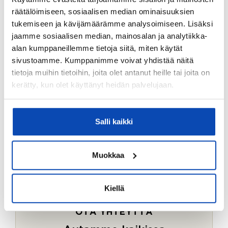
Ostotoimeksiantopalvelumme sopii myös esimerkiksi
räätälöimiseen, sosiaalisen median ominaisuuksien
sijoitus- ja vapaa-ajan asuntojen ostoon.
tukemiseen ja kävijämäärämme analysoimiseen. Lisäksi
jaamme sosiaalisen median, mainosalan ja analytiikka-
LUE LISÄÄ
alan kumppaneillemme tietoja siitä, miten käytät
sivustoamme. Kumppanimme voivat yhdistää näitä
tietoja muihin tietoihin, joita olet antanut heille tai joita on
kerätty, kun olet käyttänyt heidän palvelujaan.
Salli kaikki
Muokkaa
Kiellä
OTA YHTEYTTÄ