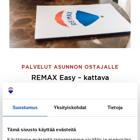
PALVELUT ASUNNON OSTAJALLE
REMAX Easy – kattava
palvelupaketti asunnon ostoon
REMAX Easy on palvelupakettimme asunnon
ostajille.
Tee ostotoimeksianto ja etsimme juuri
Suostumus
Yksityiskohdat
Tietoja
sinulle sopivan kodin, eikä sinun tarvitse nähdä
vaivaa sen löytämiseksi.
Tämä sivusto käyttää evästeitä
Hoidamme koko ostoprosessin puolestasi.
Käytämme evästeitä tarjoamamme sisällön ja mainosten