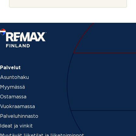
r
j
e
Palvelut
Asuntohaku
Myymässä
Ostamassa
Vuokraamassa
Palveluhinnasto
Ideat ja vinkit
Myytävät liiketilat ja liiketoiminnot