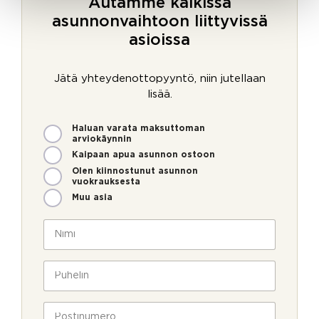
Autamme kaikissa
asunnonvaihtoon liittyvissä
asioissa
Jätä yhteydenottopyyntö, niin jutellaan
lisää.
M
P
Haluan varata maksuttoman
i
u
arviokäynnin
t
h
Kaipaan apua asunnon ostoon
e
e
Olen kiinnostunut asunnon
n
l
vuokrauksesta
v
i
Muu asia
o
n
i
S
N
m
ä
i
m
h
m
e
k
i
P
o
ö
*
u
l
p
h
l
o
e
P
a
s