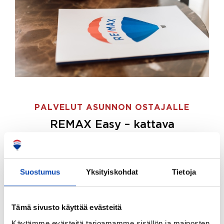
PALVELUT ASUNNON OSTAJALLE
REMAX Easy – kattava
palvelupaketti asunnon ostoon
REMAX Easy on palvelupakettimme asunnon
ostajille.
Tee ostotoimeksianto ja etsimme juuri
Suostumus
Yksityiskohdat
Tietoja
sinulle sopivan kodin, eikä sinun tarvitse nähdä
vaivaa sen löytämiseksi.
Tämä sivusto käyttää evästeitä
Hoidamme koko ostoprosessin puolestasi.
Käytämme evästeitä tarjoamamme sisällön ja mainosten