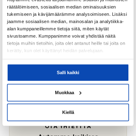
Ostotoimeksiantopalvelumme sopii myös esimerkiksi
räätälöimiseen, sosiaalisen median ominaisuuksien
sijoitus- ja vapaa-ajan asuntojen ostoon.
tukemiseen ja kävijämäärämme analysoimiseen. Lisäksi
jaamme sosiaalisen median, mainosalan ja analytiikka-
LUE LISÄÄ
alan kumppaneillemme tietoja siitä, miten käytät
sivustoamme. Kumppanimme voivat yhdistää näitä
tietoja muihin tietoihin, joita olet antanut heille tai joita on
kerätty, kun olet käyttänyt heidän palvelujaan.
Salli kaikki
Muokkaa
Kiellä
OTA YHTEYTTÄ