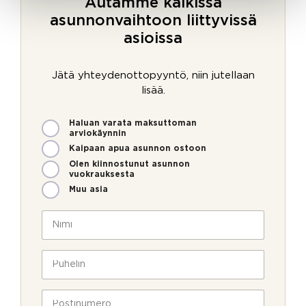
Autamme kaikissa
asunnonvaihtoon liittyvissä
asioissa
Jätä yhteydenottopyyntö, niin jutellaan
lisää.
M
Haluan varata maksuttoman
i
arviokäynnin
t
Kaipaan apua asunnon ostoon
e
Olen kiinnostunut asunnon
n
vuokrauksesta
v
Muu asia
o
i
N
m
i
m
m
e
i
P
o
*
u
l
h
l
e
P
a