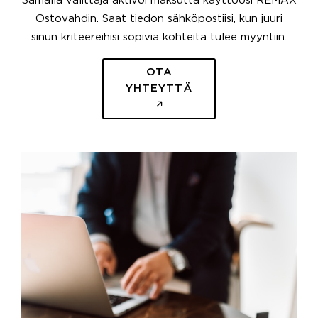
Samalla välittäjä aktivoi maksutta käyttöösi REMAX
Ostovahdin. Saat tiedon sähköpostiisi, kun juuri
sinun kriteereihisi sopivia kohteita tulee myyntiin.
OTA
YHTEYTTÄ