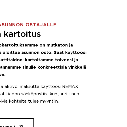
ASUNNON OSTAJALLE
 kartoitus
okartoituksemme on mutkaton ja
 aloittaa asunnon osto. Saat käyttöösi
attitaidon: kartoitamme toiveesi ja
 annamme sinulle konkreettisia vinkkejä
on.
äjä aktivoi maksutta käyttöösi REMAX
t tiedon sähköpostiisi, kun juuri sinun
pivia kohteita tulee myyntiin.