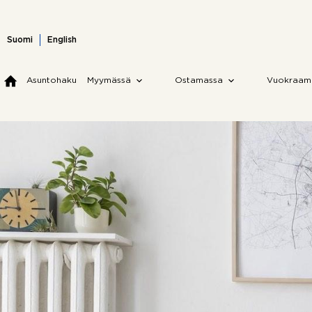
Skip
to
content
Suomi
English
Asuntohaku
Myymässä
Ostamassa
Vuokraam