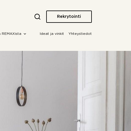
Rekrytointi
a REMAXista
Ideat ja vinkit
Yhteystiedot