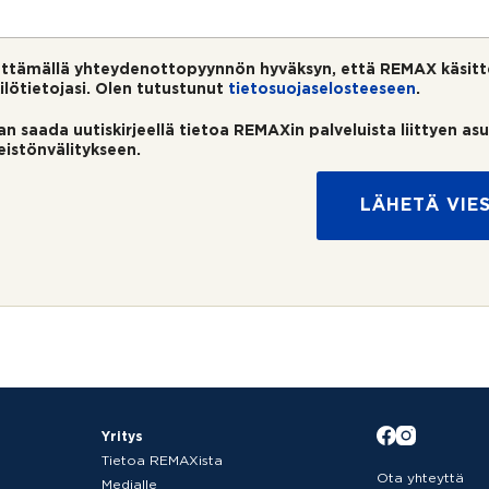
ttämällä yhteydenottopyynnön hyväksyn, että REMAX käsitt
ilötietojasi. Olen tutustunut
tietosuojaselosteeseen
.
an saada uutiskirjeellä tietoa REMAXin palveluista liittyen as
teistönvälitykseen.
LÄHETÄ VIES
Yritys
Tietoa REMAXista
Ota yhteyttä
Medialle