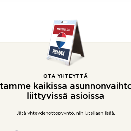
OTA YHTEYTTÄ
tamme kaikissa asunnonvaiht
liittyvissä asioissa
Jätä yhteydenottopyyntö, niin jutellaan lisää.