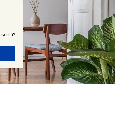
isessä?