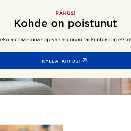
PAHUS!
Kohde on poistunut
ko auttaa sinua sopivan asunnon tai kiinteistön etsim
KYLLÄ, KIITOS!