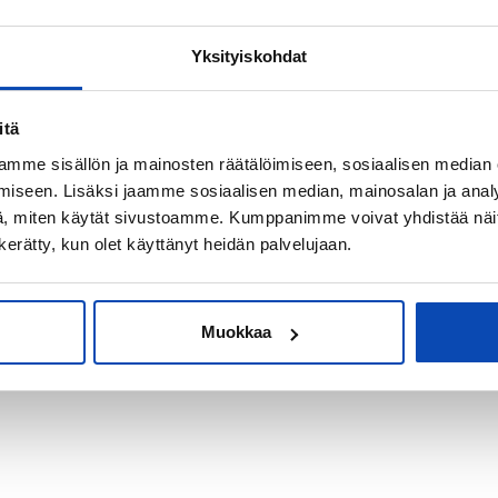
Yksityiskohdat
kiksi sijoitus-
itä
mme sisällön ja mainosten räätälöimiseen, sosiaalisen median
iseen. Lisäksi jaamme sosiaalisen median, mainosalan ja analy
, miten käytät sivustoamme. Kumppanimme voivat yhdistää näitä t
n kerätty, kun olet käyttänyt heidän palvelujaan.
Muokkaa