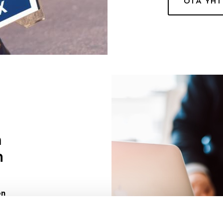
OTA YH
a
n
on
uuri sinulle
ivaa sen