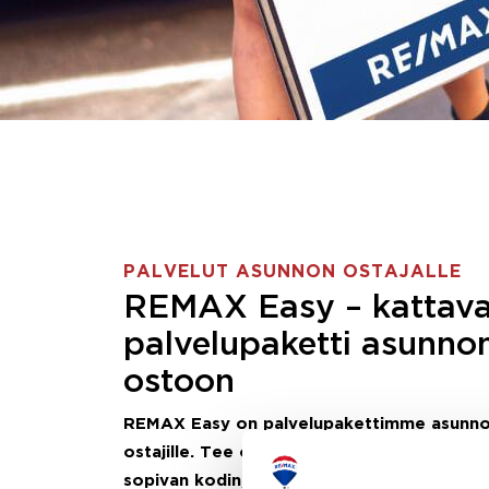
PALVELUT ASUNNON OSTAJALLE
REMAX Easy – kattav
palvelupaketti asunno
ostoon
REMAX Easy on palvelupakettimme asunn
ostajille.
Tee ostotoimeksianto ja etsimme j
sopivan kodin, eikä sinun tarvitse nähdä va