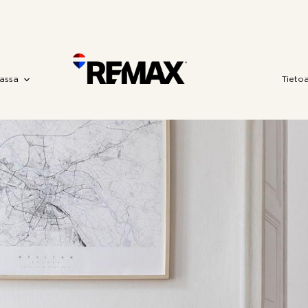
assa
Tieto