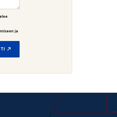
elee
umiseen ja
TI