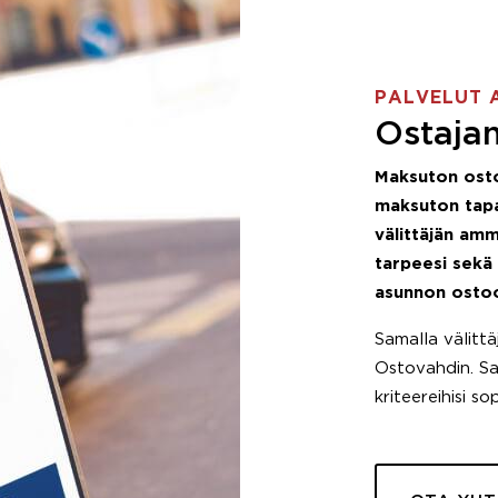
PALVELUT 
Ostajan
Maksuton ost
maksuton tapa
välittäjän amm
tarpeesi sekä
asunnon osto
Samalla välitt
Ostovahdin. Saa
kriteereihisi so