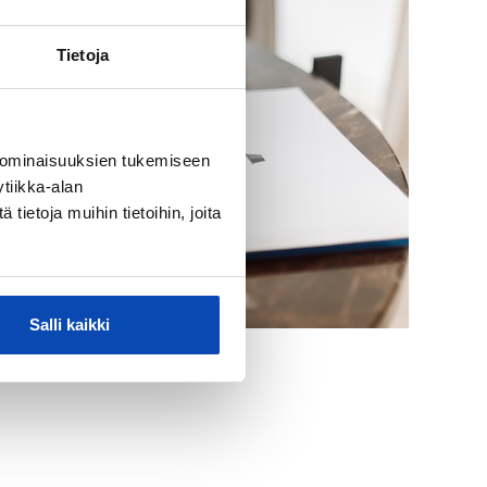
Tietoja
 ominaisuuksien tukemiseen
tiikka-alan
ietoja muihin tietoihin, joita
Salli kaikki