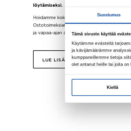
löytämiseksi.
Suostumus
Hoidamme koko ostoprosessin puolestasi.
Ostotoimeksiantopalvelumme sopii myös esimer
ja vapaa-ajan asuntojen ostoon.
Tämä sivusto käyttää eväste
Käytämme evästeitä tarjoama
ja kävijämäärämme analysoim
kumppaneillemme tietoja siitä
LUE LISÄÄ
olet antanut heille tai joita o
Kiellä