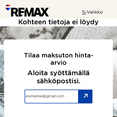
Skip
to
Valikko
content
Kohteen tietoja ei löydy
Tilaa maksuton hinta-
arvio
Aloita syöttämällä
sähköpostisi.