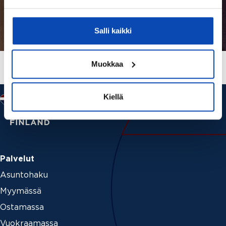
Salli kaikki
Muokkaa
Kiellä
Palvelut
Asuntohaku
Myymässä
Ostamassa
Vuokraamassa