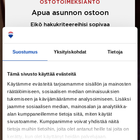
OSTOTOIMEKSIANTO
Apua asunnon ostoon
Eikö hakukriteereihisi sopivaa
asuntoa ole löytynyt? Jännittääkö
asunnon ostotarjouksen tekeminen?
Suostumus
Yksityiskohdat
Tietoja
Välittäjämme auttavat sinua kaikissa
asunnon ostoon liittyvissä asioissa.
Tämä sivusto käyttää evästeitä
Käytämme evästeitä tarjoamamme sisällön ja mainosten
LUE LISÄÄ
räätälöimiseen, sosiaalisen median ominaisuuksien
tukemiseen ja kävijämäärämme analysoimiseen. Lisäksi
jaamme sosiaalisen median, mainosalan ja analytiikka-
alan kumppaneillemme tietoja siitä, miten käytät
sivustoamme. Kumppanimme voivat yhdistää näitä
tietoja muihin tietoihin, joita olet antanut heille tai joita on
kerätty, kun olet käyttänyt heidän palvelujaan.