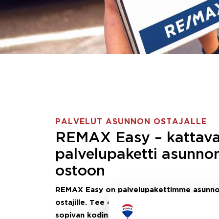
PALVELUT ASUNNON OSTAJALLE
REMAX Easy – kattav
palvelupaketti asunno
ostoon
REMAX Easy on palvelupakettimme asunn
ostajille.
Tee ostotoimeksianto ja etsimme j
sopivan kodin, eikä sinun tarvitse nähdä va