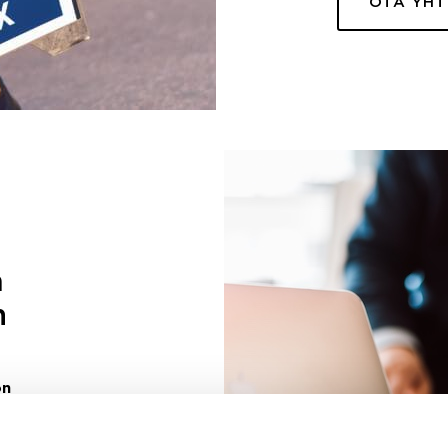
OTA YH
a
n
on
uuri sinulle
ivaa sen