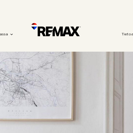
assa
Tieto