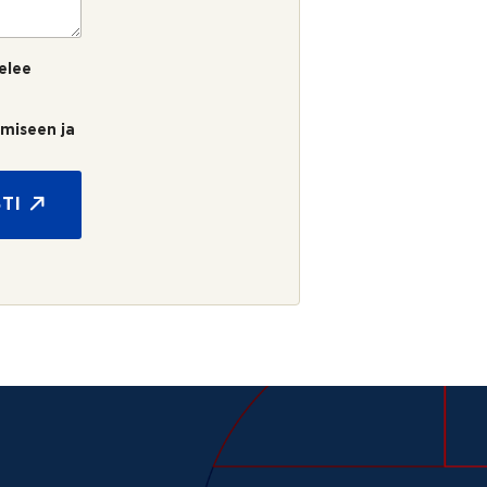
elee
umiseen ja
TI