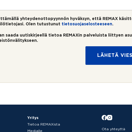
ttämällä yhteydenottopyynnön hyväksyn, että REMAX käsitt
ilötietojasi. Olen tutustunut
tietosuojaselosteeseen
.
an saada uutiskirjeellä tietoa REMAXin palveluista liittyen as
teistönvälitykseen.
LÄHETÄ VIES
Yritys
Tietoa REMAXista
Ota yhteyttä
Medialle