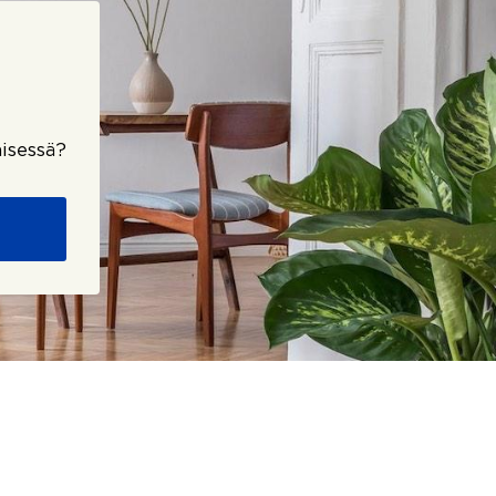
isessä?