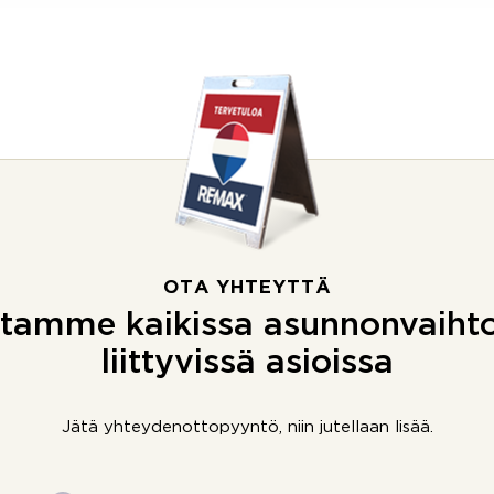
OTA YHTEYTTÄ
tamme kaikissa asunnonvaiht
liittyvissä asioissa
Jätä yhteydenottopyyntö, niin jutellaan lisää.