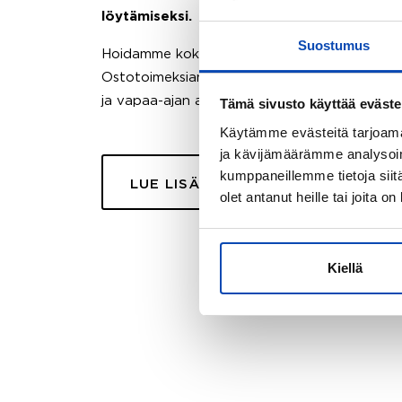
löytämiseksi.
Suostumus
Hoidamme koko ostoprosessin puolestasi.
Ostotoimeksiantopalvelumme sopii myös esimer
ja vapaa-ajan asuntojen ostoon.
Tämä sivusto käyttää eväste
Käytämme evästeitä tarjoama
ja kävijämäärämme analysoim
kumppaneillemme tietoja siitä
LUE LISÄÄ
olet antanut heille tai joita o
Kiellä