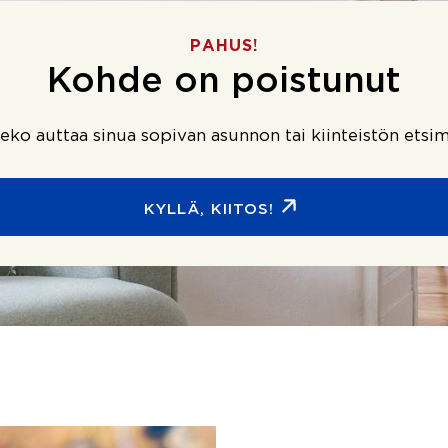
PAHUS!
Kohde on poistunut
ko auttaa sinua sopivan asunnon tai kiinteistön etsim
KYLLÄ, KIITOS!