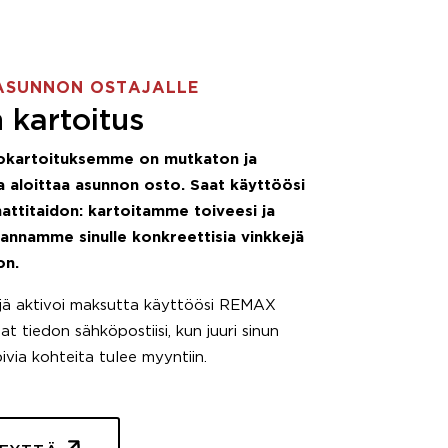
ASUNNON OSTAJALLE
 kartoitus
okartoituksemme on mutkaton ja
 aloittaa asunnon osto. Saat käyttöösi
attitaidon: kartoitamme toiveesi ja
 annamme sinulle konkreettisia vinkkejä
on.
äjä aktivoi maksutta käyttöösi REMAX
t tiedon sähköpostiisi, kun juuri sinun
pivia kohteita tulee myyntiin.