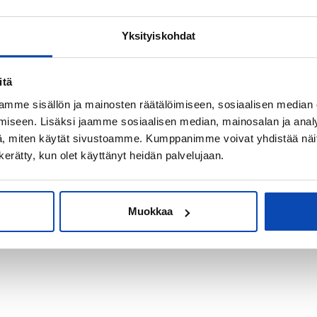
Yksityiskohdat
kiksi sijoitus-
itä
mme sisällön ja mainosten räätälöimiseen, sosiaalisen median
iseen. Lisäksi jaamme sosiaalisen median, mainosalan ja analy
, miten käytät sivustoamme. Kumppanimme voivat yhdistää näitä t
n kerätty, kun olet käyttänyt heidän palvelujaan.
Muokkaa