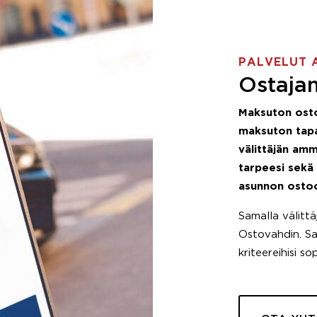
PALVELUT 
Ostajan
Maksuton ost
maksuton tapa
välittäjän amm
tarpeesi sekä
asunnon osto
Samalla välitt
Ostovahdin. Saa
kriteereihisi so