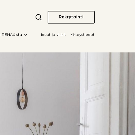
Rekrytointi
a REMAXista
Ideat ja vinkit
Yhteystiedot