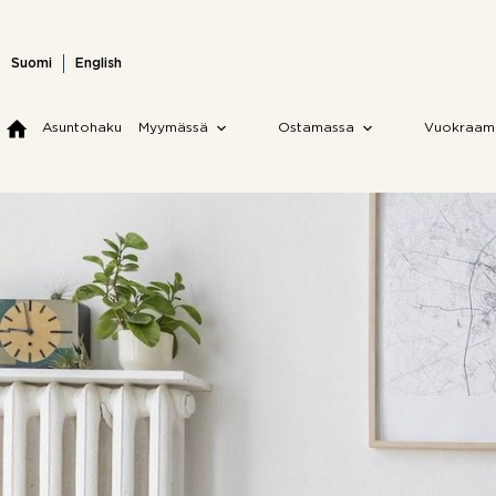
Skip
to
content
Suomi
English
Asuntohaku
Myymässä
Ostamassa
Vuokraam