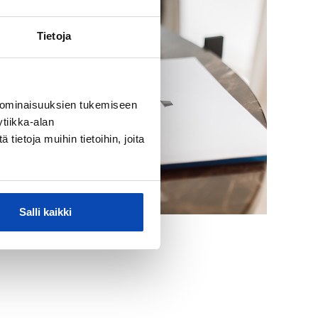
Tietoja
 ominaisuuksien tukemiseen
tiikka-alan
ietoja muihin tietoihin, joita
Salli kaikki