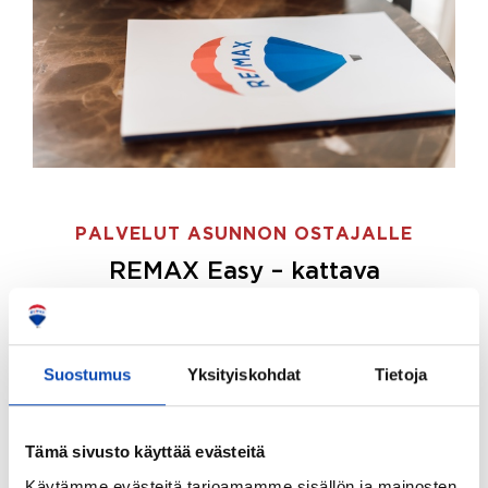
PALVELUT ASUNNON OSTAJALLE
REMAX Easy – kattava
palvelupaketti asunnon ostoon
REMAX Easy on palvelupakettimme asunnon
ostajille.
Tee ostotoimeksianto ja etsimme juuri
Suostumus
Yksityiskohdat
Tietoja
sinulle sopivan kodin, eikä sinun tarvitse nähdä
vaivaa sen löytämiseksi.
Tämä sivusto käyttää evästeitä
Hoidamme koko ostoprosessin puolestasi.
Käytämme evästeitä tarjoamamme sisällön ja mainosten