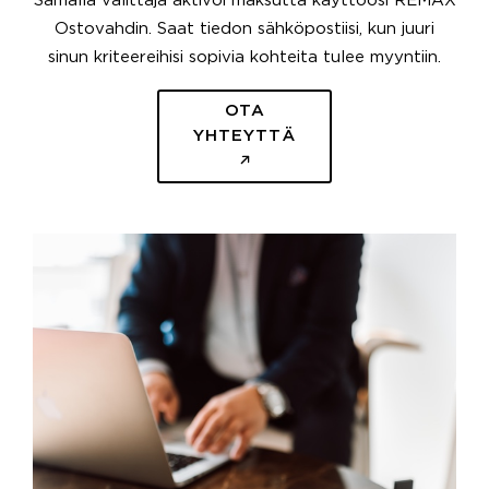
Samalla välittäjä aktivoi maksutta käyttöösi REMAX
Ostovahdin. Saat tiedon sähköpostiisi, kun juuri
sinun kriteereihisi sopivia kohteita tulee myyntiin.
OTA
YHTEYTTÄ