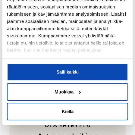
Ostotoimeksiantopalvelumme sopii myös esimerkiksi
räätälöimiseen, sosiaalisen median ominaisuuksien
sijoitus- ja vapaa-ajan asuntojen ostoon.
tukemiseen ja kävijämäärämme analysoimiseen. Lisäksi
jaamme sosiaalisen median, mainosalan ja analytiikka-
LUE LISÄÄ
alan kumppaneillemme tietoja siitä, miten käytät
sivustoamme. Kumppanimme voivat yhdistää näitä
tietoja muihin tietoihin, joita olet antanut heille tai joita on
kerätty, kun olet käyttänyt heidän palvelujaan.
Salli kaikki
Muokkaa
Kiellä
OTA YHTEYTTÄ