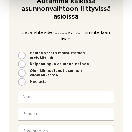
Autamme kaikissa
asunnonvaihtoon liittyvissä
asioissa
Jätä yhteydenottopyyntö, niin jutellaan
lisää.
M
Haluan varata maksuttoman
i
arviokäynnin
t
Kaipaan apua asunnon ostoon
e
Olen kiinnostunut asunnon
n
vuokrauksesta
v
Muu asia
o
i
N
m
i
m
m
e
i
P
o
*
u
l
h
l
e
P
a