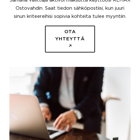
Samalla välittäjä aktivoi maksutta käyttöösi REMAX
Ostovahdin. Saat tiedon sähköpostiisi, kun juuri
sinun kriteereihisi sopivia kohteita tulee myyntiin.
OTA
YHTEYTTÄ