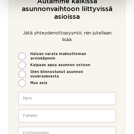
Autamme kaikissa
asunnonvaihtoon liittyvissä
asioissa
Jätä yhteydenottopyyntö, niin jutellaan
lisää.
M
Haluan varata maksuttoman
i
arviokäynnin
t
Kaipaan apua asunnon ostoon
e
Olen kiinnostunut asunnon
n
vuokrauksesta
v
Muu asia
o
i
N
m
i
m
m
e
i
P
o
*
u
l
h
l
e
P
a