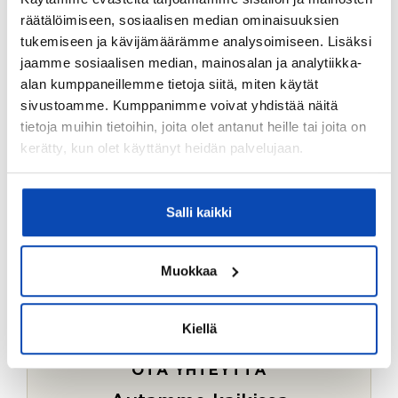
Ostotoimeksiantopalvelumme sopii myös esimerkiksi
räätälöimiseen, sosiaalisen median ominaisuuksien
sijoitus- ja vapaa-ajan asuntojen ostoon.
tukemiseen ja kävijämäärämme analysoimiseen. Lisäksi
jaamme sosiaalisen median, mainosalan ja analytiikka-
LUE LISÄÄ
alan kumppaneillemme tietoja siitä, miten käytät
sivustoamme. Kumppanimme voivat yhdistää näitä
tietoja muihin tietoihin, joita olet antanut heille tai joita on
kerätty, kun olet käyttänyt heidän palvelujaan.
Salli kaikki
Muokkaa
Kiellä
OTA YHTEYTTÄ