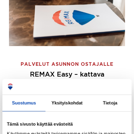
PALVELUT ASUNNON OSTAJALLE
REMAX Easy – kattava
palvelupaketti asunnon ostoon
REMAX Easy on palvelupakettimme asunnon
ostajille.
Tee ostotoimeksianto ja etsimme juuri
Suostumus
Yksityiskohdat
Tietoja
sinulle sopivan kodin, eikä sinun tarvitse nähdä
vaivaa sen löytämiseksi.
Tämä sivusto käyttää evästeitä
Hoidamme koko ostoprosessin puolestasi.
Käytämme evästeitä tarjoamamme sisällön ja mainosten