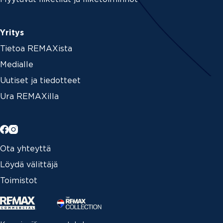
u
m
e
r
Yritys
o
Tietoa REMAXista
Medialle
Uutiset ja tiedotteet
Ura REMAXilla
Ota yhteyttä
Löydä välittäjä
Toimistot