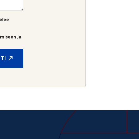
elee
umiseen ja
TI