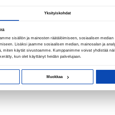
Yksityiskohdat
kiksi sijoitus-
itä
mme sisällön ja mainosten räätälöimiseen, sosiaalisen median
iseen. Lisäksi jaamme sosiaalisen median, mainosalan ja analy
, miten käytät sivustoamme. Kumppanimme voivat yhdistää näitä t
n kerätty, kun olet käyttänyt heidän palvelujaan.
Muokkaa