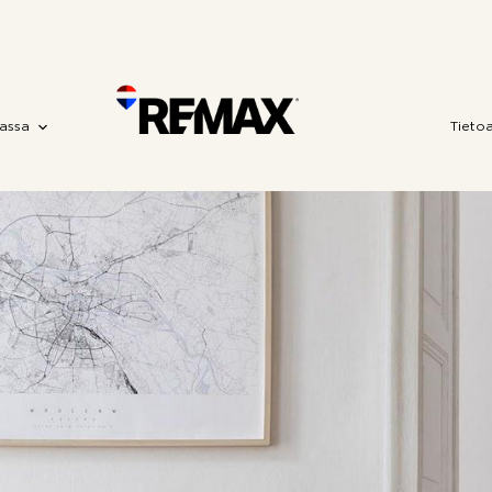
assa
Tieto