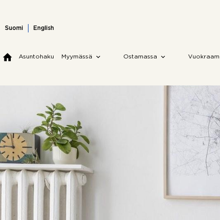
Skip
to
content
Suomi
English
Asuntohaku
Myymässä
Ostamassa
Vuokraam