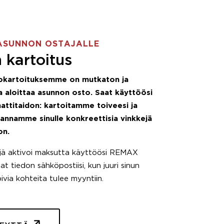
ASUNNON OSTAJALLE
 kartoitus
okartoituksemme on mutkaton ja
 aloittaa asunnon osto. Saat käyttöösi
attitaidon: kartoitamme toiveesi ja
 annamme sinulle konkreettisia vinkkejä
on.
äjä aktivoi maksutta käyttöösi REMAX
t tiedon sähköpostiisi, kun juuri sinun
pivia kohteita tulee myyntiin.