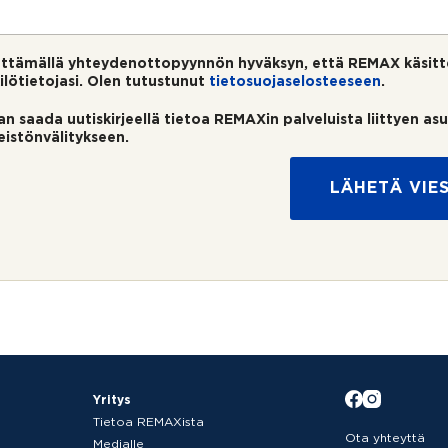
ttämällä yhteydenottopyynnön hyväksyn, että REMAX käsitt
ilötietojasi. Olen tutustunut
tietosuojaselosteeseen
.
an saada uutiskirjeellä tietoa REMAXin palveluista liittyen as
teistönvälitykseen.
LÄHETÄ VIES
Yritys
Tietoa REMAXista
Ota yhteyttä
Medialle