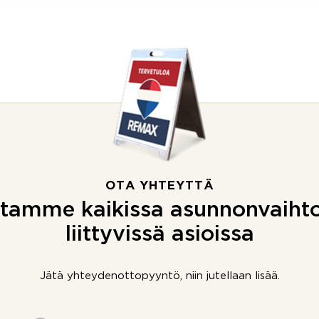
OTA YHTEYTTÄ
tamme kaikissa asunnonvaiht
liittyvissä asioissa
Jätä yhteydenottopyyntö, niin jutellaan lisää.