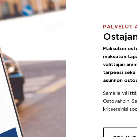
PALVELUT 
Ostajan
Maksuton ost
maksuton tapa
välittäjän amm
tarpeesi sekä
asunnon osto
Samalla välitt
Ostovahdin. Saa
kriteereihisi so