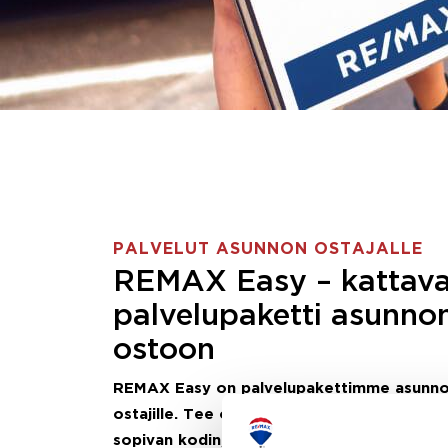
PALVELUT ASUNNON OSTAJALLE
REMAX Easy – kattav
palvelupaketti asunno
ostoon
REMAX Easy on palvelupakettimme asunn
ostajille.
Tee ostotoimeksianto ja etsimme j
sopivan kodin, eikä sinun tarvitse nähdä va