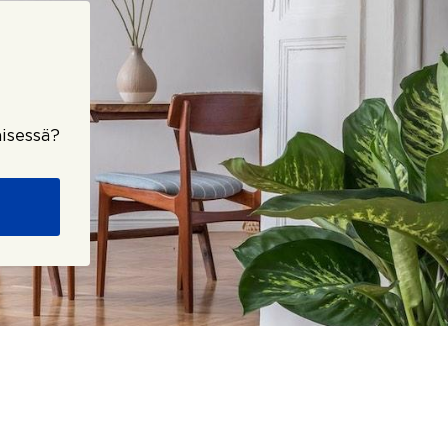
isessä?