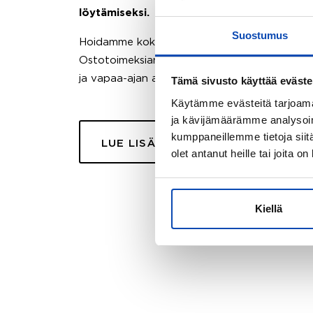
löytämiseksi.
Suostumus
Hoidamme koko ostoprosessin puolestasi.
Ostotoimeksiantopalvelumme sopii myös esimer
ja vapaa-ajan asuntojen ostoon.
Tämä sivusto käyttää eväste
Käytämme evästeitä tarjoama
ja kävijämäärämme analysoim
kumppaneillemme tietoja siitä
LUE LISÄÄ
olet antanut heille tai joita o
Kiellä