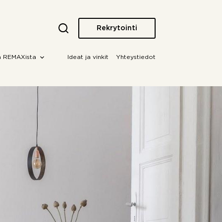
Rekrytointi
a REMAXista
Ideat ja vinkit
Yhteystiedot