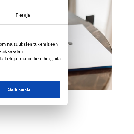
Tietoja
 ominaisuuksien tukemiseen
tiikka-alan
ietoja muihin tietoihin, joita
Salli kaikki