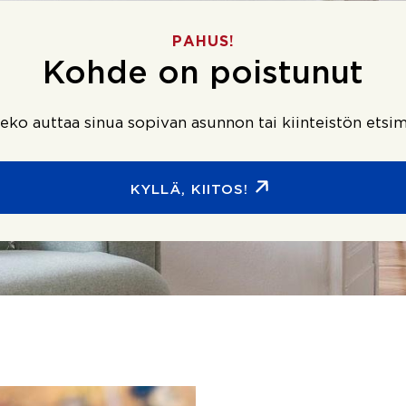
PAHUS!
Kohde on poistunut
ko auttaa sinua sopivan asunnon tai kiinteistön etsim
KYLLÄ, KIITOS!