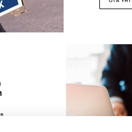
OTA YH
a
n
on
uuri sinulle
ivaa sen