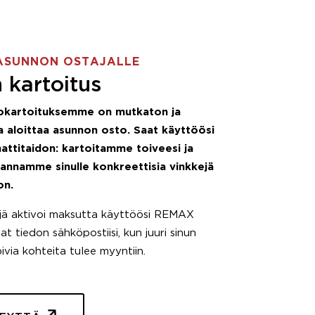
ASUNNON OSTAJALLE
 kartoitus
okartoituksemme on mutkaton ja
 aloittaa asunnon osto. Saat käyttöösi
attitaidon: kartoitamme toiveesi ja
 annamme sinulle konkreettisia vinkkejä
on.
äjä aktivoi maksutta käyttöösi REMAX
t tiedon sähköpostiisi, kun juuri sinun
pivia kohteita tulee myyntiin.