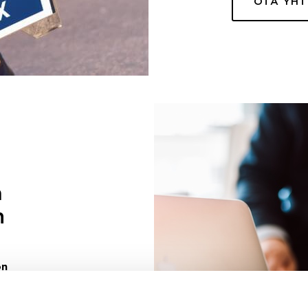
OTA YH
a
n
on
uuri sinulle
ivaa sen