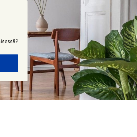
isessä?