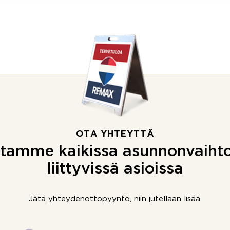
OTA YHTEYTTÄ
tamme kaikissa asunnonvaiht
liittyvissä asioissa
Jätä yhteydenottopyyntö, niin jutellaan lisää.