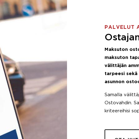
PALVELUT 
Ostajan
Maksuton ost
maksuton tapa
välittäjän amm
tarpeesi sekä
asunnon osto
Samalla välitt
Ostovahdin. Saa
kriteereihisi so