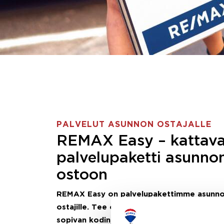
PALVELUT ASUNNON OSTAJALLE
REMAX Easy – kattav
palvelupaketti asunno
ostoon
REMAX Easy on palvelupakettimme asunn
ostajille.
Tee ostotoimeksianto ja etsimme j
sopivan kodin, eikä sinun tarvitse nähdä va