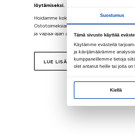
löytämiseksi.
Suostumus
Hoidamme koko ostoprosessin puolestasi.
Ostotoimeksiantopalvelumme sopii myös esimer
ja vapaa-ajan asuntojen ostoon.
Tämä sivusto käyttää eväste
Käytämme evästeitä tarjoama
ja kävijämäärämme analysoim
kumppaneillemme tietoja siitä
LUE LISÄÄ
olet antanut heille tai joita o
Kiellä