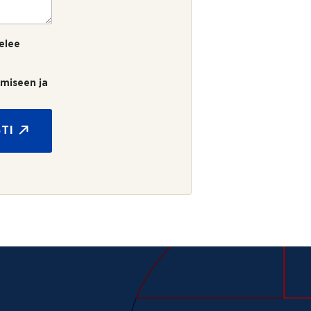
elee
umiseen ja
TI