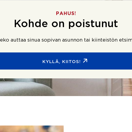
PAHUS!
Kohde on poistunut
ko auttaa sinua sopivan asunnon tai kiinteistön etsim
KYLLÄ, KIITOS!