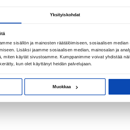
Yksityiskohdat
kiksi sijoitus-
itä
mme sisällön ja mainosten räätälöimiseen, sosiaalisen median
iseen. Lisäksi jaamme sosiaalisen median, mainosalan ja analy
, miten käytät sivustoamme. Kumppanimme voivat yhdistää näitä t
n kerätty, kun olet käyttänyt heidän palvelujaan.
Muokkaa