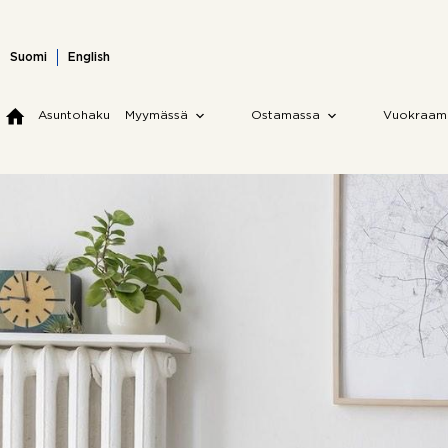
Skip
to
content
Suomi
English
Asuntohaku
Myymässä
Ostamassa
Vuokraam