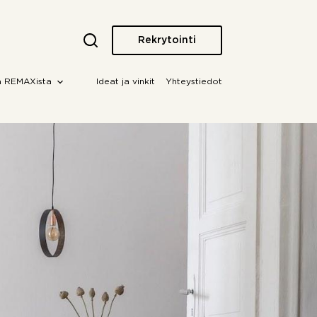
Rekrytointi
a REMAXista
Ideat ja vinkit
Yhteystiedot