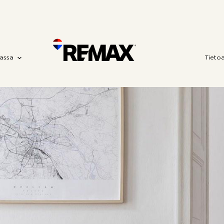
assa
Tieto