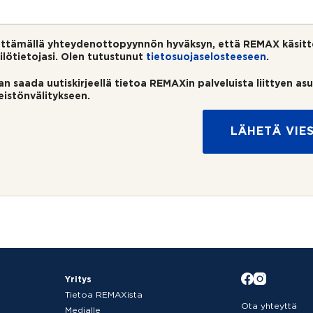
ttämällä yhteydenottopyynnön hyväksyn, että REMAX käsitt
ilötietojasi. Olen tutustunut
tietosuojaselosteeseen
.
an saada uutiskirjeellä tietoa REMAXin palveluista liittyen as
teistönvälitykseen.
LÄHETÄ VIES
Yritys
Tietoa REMAXista
Ota yhteyttä
Medialle