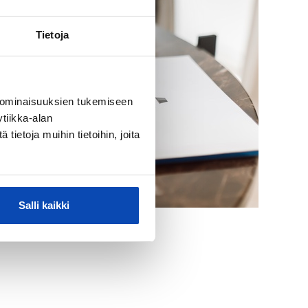
Tietoja
 ominaisuuksien tukemiseen
tiikka-alan
ietoja muihin tietoihin, joita
Salli kaikki