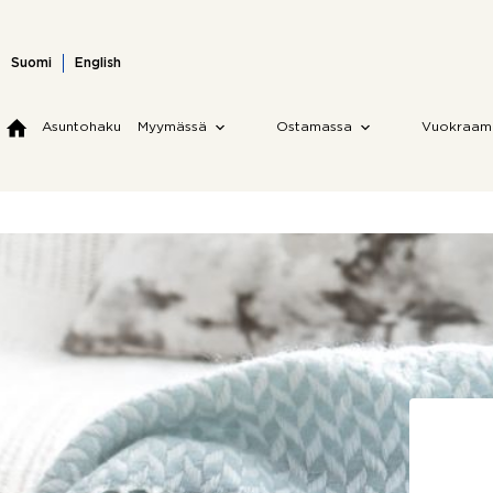
Skip
to
content
Suomi
English
Asuntohaku
Myymässä
Ostamassa
Vuokraam