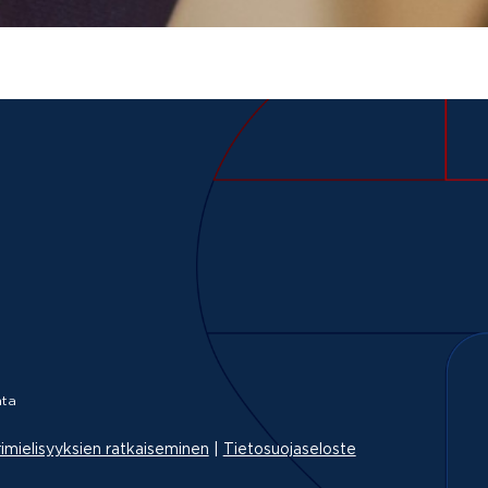
ta
imielisyyksien ratkaiseminen
|
Tietosuojaseloste