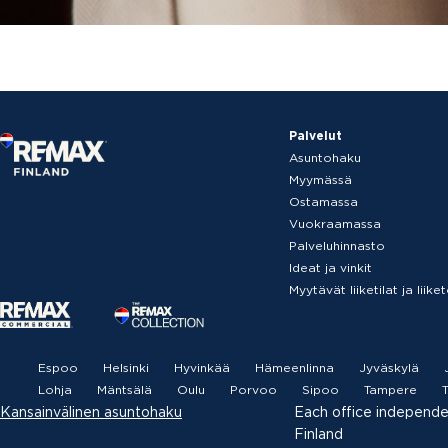
Palvelut
Asuntohaku
Myymässä
Ostamassa
Vuokraamassa
Palveluhinnasto
Ideat ja vinkit
Myytävät liiketilat ja liik
Espoo
Helsinki
Hyvinkää
Hämeenlinna
Jyväskylä
Lohja
Mäntsälä
Oulu
Porvoo
Sipoo
Tampere
T
Kansainvälinen asuntohaku
Each office independ
Finland