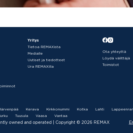
Yritys
Tietoa REMAXista
Ota yhteyttä
Medialle
Löydä välittäjä
Uutiset ja tiedotteet
Toimistot
Ura REMAXilla
etoiminnot
Järvenpää
Kerava
Kirkkonummi
Kotka
Lahti
Lappeenran
urku
Tuusula
Vaasa
Vantaa
ently owned and operated |­ Copyright © 2026 REMAX
Er