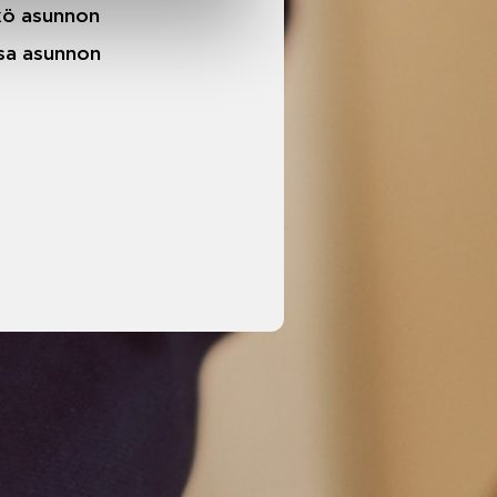
äkö asunnon
ssa asunnon