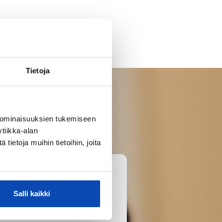
Tietoja
 ominaisuuksien tukemiseen
tiikka-alan
ietoja muihin tietoihin, joita
Salli kaikki