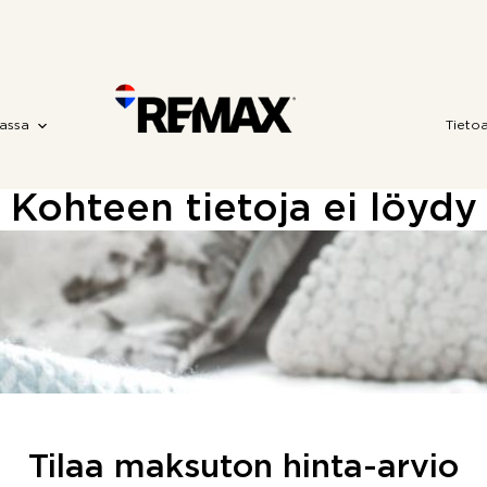
assa
Tieto
Kohteen tietoja ei löydy
Tilaa maksuton hinta-arvio