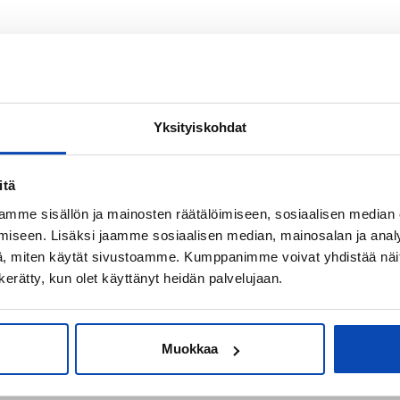
Yksityiskohdat
itä
mme sisällön ja mainosten räätälöimiseen, sosiaalisen median
iseen. Lisäksi jaamme sosiaalisen median, mainosalan ja analy
, miten käytät sivustoamme. Kumppanimme voivat yhdistää näitä t
n kerätty, kun olet käyttänyt heidän palvelujaan.
OSTOTOIMEKSIANTO
Muokkaa
Apua asunnon ostoon