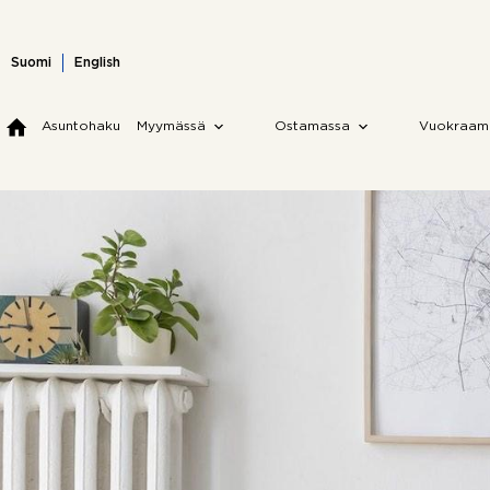
Skip
to
content
Suomi
English
Asuntohaku
Myymässä
Ostamassa
Vuokraam