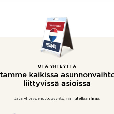
OTA YHTEYTTÄ
tamme kaikissa asunnonvaiht
liittyvissä asioissa
Jätä yhteydenottopyyntö, niin jutellaan lisää.