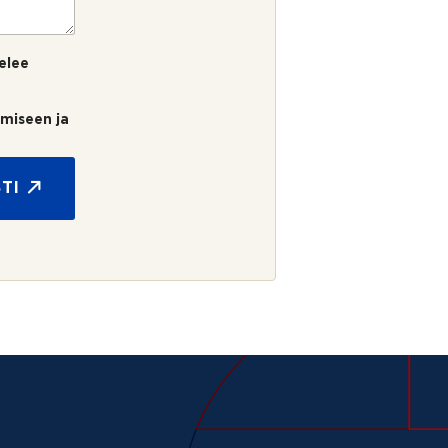
elee
umiseen ja
TI