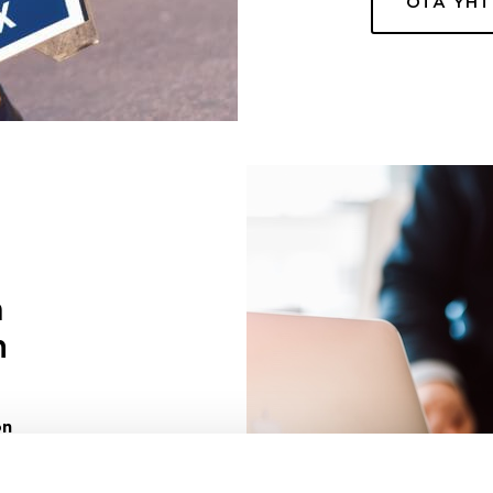
OTA YH
a
n
on
uuri sinulle
ivaa sen