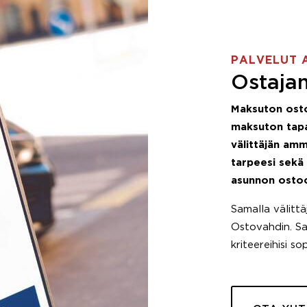
PALVELUT 
Ostajan
Maksuton ost
maksuton tapa
välittäjän amm
tarpeesi sekä
asunnon osto
Samalla välitt
Ostovahdin. Saa
kriteereihisi so