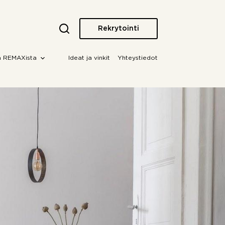
Rekrytointi
a REMAXista
Ideat ja vinkit
Yhteystiedot