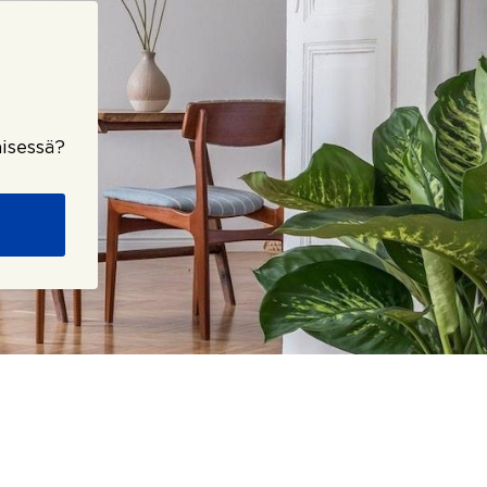
isessä?