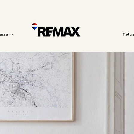
assa
Tieto