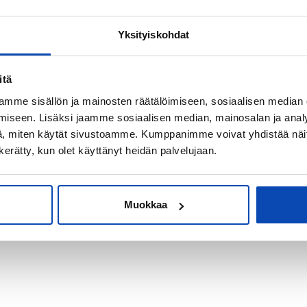
Yksityiskohdat
kiksi sijoitus-
itä
mme sisällön ja mainosten räätälöimiseen, sosiaalisen median
iseen. Lisäksi jaamme sosiaalisen median, mainosalan ja analy
, miten käytät sivustoamme. Kumppanimme voivat yhdistää näitä t
n kerätty, kun olet käyttänyt heidän palvelujaan.
Muokkaa