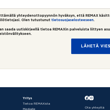
ttämällä yhteydenottopyynnön hyväksyn, että REMAX käsitt
ilötietojasi. Olen tutustunut
tietosuojaselosteeseen
.
an saada uutiskirjeellä tietoa REMAXin palveluista liittyen as
teistönvälitykseen.
LÄHETÄ VIES
Yritys
Tietoa REMAXista
Ota yhteyttä
Medialle