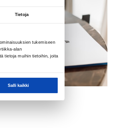
Tietoja
 ominaisuuksien tukemiseen
tiikka-alan
ietoja muihin tietoihin, joita
Salli kaikki