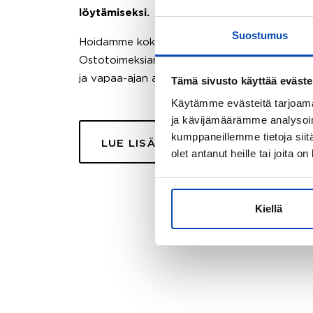
löytämiseksi.
Suostumus
Hoidamme koko ostoprosessin puolestasi.
Ostotoimeksiantopalvelumme sopii myös esimer
ja vapaa-ajan asuntojen ostoon.
Tämä sivusto käyttää eväste
Käytämme evästeitä tarjoama
ja kävijämäärämme analysoim
kumppaneillemme tietoja siitä
LUE LISÄÄ
olet antanut heille tai joita o
Kiellä