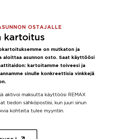
ASUNNON OSTAJALLE
 kartoitus
okartoituksemme on mutkaton ja
 aloittaa asunnon osto. Saat käyttöösi
attitaidon: kartoitamme toiveesi ja
 annamme sinulle konkreettisia vinkkejä
on.
äjä aktivoi maksutta käyttöösi REMAX
t tiedon sähköpostiisi, kun juuri sinun
pivia kohteita tulee myyntiin.