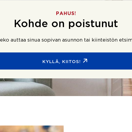
PAHUS!
Kohde on poistunut
ko auttaa sinua sopivan asunnon tai kiinteistön etsim
KYLLÄ, KIITOS!