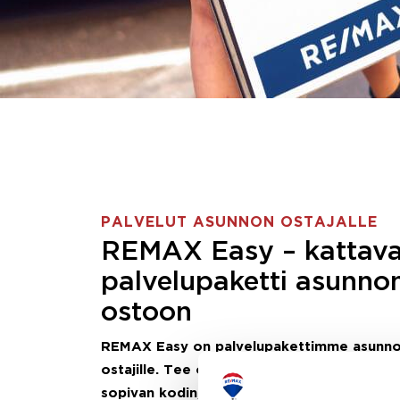
PALVELUT ASUNNON OSTAJALLE
REMAX Easy – kattav
palvelupaketti asunno
ostoon
REMAX Easy on palvelupakettimme asunn
ostajille.
Tee ostotoimeksianto ja etsimme j
sopivan kodin, eikä sinun tarvitse nähdä va