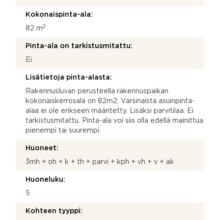
Kokonaispinta-ala:
2
82 m
Pinta-ala on tarkistusmitattu:
Ei
Lisätietoja pinta-alasta:
Rakennusluvan perusteella rakennuspaikan
kokonaiskerrosala on 82m2. Varsinaista asuinpinta-
alaa ei ole erikseen määritetty. Lisäksi parvitilaa. Ei
tarkistusmitattu. Pinta-ala voi siis olla edellä mainittua
pienempi tai suurempi.
Huoneet:
3mh + oh + k + th + parvi + kph + vh + v + ak
Huoneluku:
5
Kohteen tyyppi: