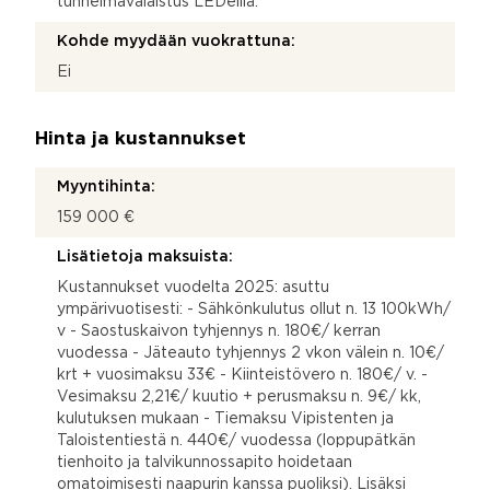
tunnelmavalaistus LEDeillä.
Kohde myydään vuokrattuna:
Ei
Hinta ja kustannukset
Myyntihinta:
159 000 €
Lisätietoja maksuista:
Kustannukset vuodelta 2025: asuttu
ympärivuotisesti: - Sähkönkulutus ollut n. 13 100kWh/
v - Saostuskaivon tyhjennys n. 180€/ kerran
vuodessa - Jäteauto tyhjennys 2 vkon välein n. 10€/
krt + vuosimaksu 33€ - Kiinteistövero n. 180€/ v. -
Vesimaksu 2,21€/ kuutio + perusmaksu n. 9€/ kk,
kulutuksen mukaan - Tiemaksu Vipistenten ja
Taloistentiestä n. 440€/ vuodessa (loppupätkän
tienhoito ja talvikunnossapito hoidetaan
omatoimisesti naapurin kanssa puoliksi). Lisäksi