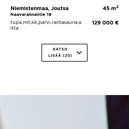
2
Niemistenmaa, Joutsa
45 m
Naavarannantie 18
tupa,mh,kk,parvi,rantasauna,a
129 000 €
itta
KATSO
LISÄÄ (20)