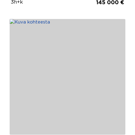
3h+k
145 000 €