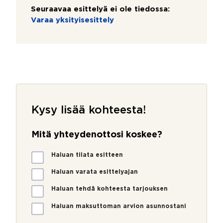
Seuraavaa esittelyä ei ole tiedossa:
Varaa yksityisesittely
Kysy lisää kohteesta!
Mitä yhteydenottosi koskee?
M
Haluan tilata esitteen
i
t
Haluan varata esittelyajan
ä
Haluan tehdä kohteesta tarjouksen
y
h
Haluan maksuttoman arvion asunnostani
t
e