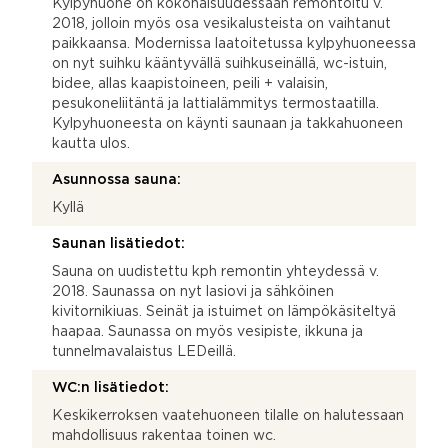
Kylpyhuone on kokonaisuudessaan remontoitu v.
2018, jolloin myös osa vesikalusteista on vaihtanut
paikkaansa. Modernissa laatoitetussa kylpyhuoneessa
on nyt suihku kääntyvällä suihkuseinällä, wc-istuin,
bidee, allas kaapistoineen, peili + valaisin,
pesukoneliitäntä ja lattialämmitys termostaatilla.
Kylpyhuoneesta on käynti saunaan ja takkahuoneen
kautta ulos.
Asunnossa sauna:
Kyllä
Saunan lisätiedot:
Sauna on uudistettu kph remontin yhteydessä v.
2018. Saunassa on nyt lasiovi ja sähköinen
kivitornikiuas. Seinät ja istuimet on lämpökäsiteltyä
haapaa. Saunassa on myös vesipiste, ikkuna ja
tunnelmavalaistus LEDeillä.
WC:n lisätiedot:
Keskikerroksen vaatehuoneen tilalle on halutessaan
mahdollisuus rakentaa toinen wc.