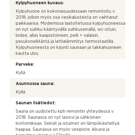
Kylpyhuoneen kuvaus:
Kylpyhuone on kokonaisuudessaan remontoitu v.
2018, jolloin myös osa vesikalusteista on vaihtanut
paikkaansa. Modernissa laatoitetussa kylpyhuoneessa
on nyt suihku kääntyvällä suihkuseinällä, wc-istuin,
bidee, allas kaapistoineen, peili + valaisin,
pesukoneliitäntä ja lattialämmitys termostaatilla.
Kylpyhuoneesta on käynti saunaan ja takkahuoneen
kautta ulos.
Parveke:
Kyllä
Asunnossa sauna:
Kyllä
Saunan lisätiedot:
Sauna on uudistettu kph remontin yhteydessä v.
2018. Saunassa on nyt lasiovi ja sähköinen
kivitornikiuas. Seinät ja istuimet on lämpökäsiteltyä
haapaa. Saunassa on myös vesipiste, ikkuna ja