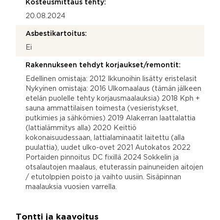
Kosteusmittaus tehty:
20.08.2024
Asbestikartoitus:
Ei
Rakennukseen tehdyt korjaukset/remontit:
Edellinen omistaja: 2012 Ikkunoihin lisätty eristelasit
Nykyinen omistaja: 2016 Ulkomaalaus (tämän jälkeen
etelän puolelle tehty korjausmaalauksia) 2018 Kph +
sauna ammattilaisen toimesta (vesieristykset,
putkimies ja sähkömies) 2019 Alakerran laattalattia
(lattialämmitys alla) 2020 Keittiö
kokonaisuudessaan, lattialaminaatit laitettu (alla
puulattia), uudet ulko-ovet 2021 Autokatos 2022
Portaiden pinnoitus DC fixillä 2024 Sokkelin ja
otsalautojen maalaus, etuterassin painuneiden aitojen
/ etutolppien poisto ja vaihto uusiin. Sisäpinnan
maalauksia vuosien varrella.
Tontti ja kaavoitus