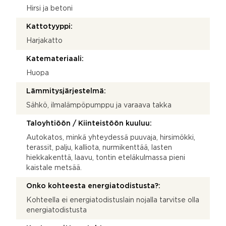
Hirsi ja betoni
Kattotyyppi:
Harjakatto
Katemateriaali:
Huopa
Lämmitysjärjestelmä:
Sähkö, ilmalämpöpumppu ja varaava takka
Taloyhtiöön / Kiinteistöön kuuluu:
Autokatos, minkä yhteydessä puuvaja, hirsimökki,
terassit, palju, kalliota, nurmikenttää, lasten
hiekkakenttä, laavu, tontin eteläkulmassa pieni
kaistale metsää.
Onko kohteesta energiatodistusta?:
Kohteella ei energiatodistuslain nojalla tarvitse olla
energiatodistusta