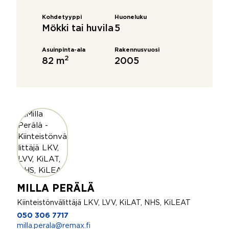
Kohdetyyppi
Huoneluku
Mökki tai huvila
5
Asuinpinta-ala
Rakennusvuosi
2
82 m
2005
MILLA PERÄLÄ
Kiinteistönvälittäjä LKV, LVV, KiLAT, NHS, KiLEAT
050 306 7717
milla.perala@remax.fi