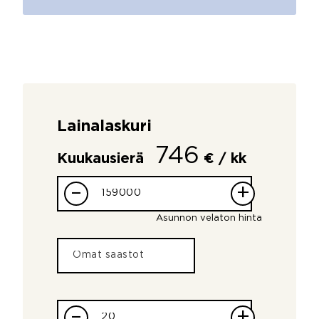
Lainalaskuri
746
Kuukausierä
€ / kk
–
+
Asunnon velaton hinta
–
+