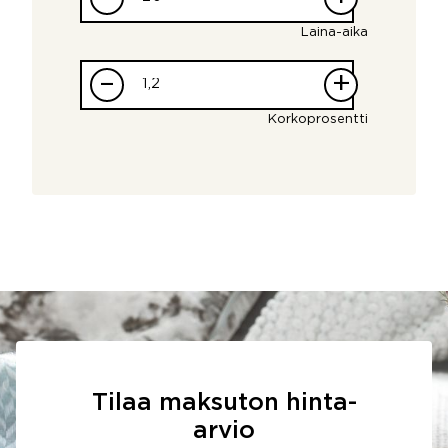
Laina-aika
–
+
Korkoprosentti
Tilaa maksuton hinta-
arvio