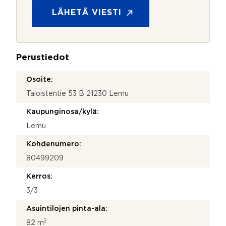
o
e
s
LÄHETÄ VIESTI
s
u
t
o
i
j
a
Perustiedot
*
Osoite:
Taloistentie 53 B 21230 Lemu
Kaupunginosa/kylä:
Lemu
Kohdenumero:
80499209
Kerros:
3/3
Asuintilojen pinta-ala:
2
82 m