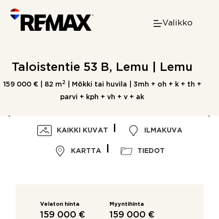
Skip
to
Valikko
content
Taloistentie 53 B, Lemu | Lemu
2
159 000 € |
82 m
| Mökki tai huvila | 3mh + oh + k + th +
parvi + kph + vh + v + ak
KAIKKI KUVAT
ILMAKUVA
KARTTA
TIEDOT
Velaton hinta
Myyntihinta
159 000 €
159 000 €