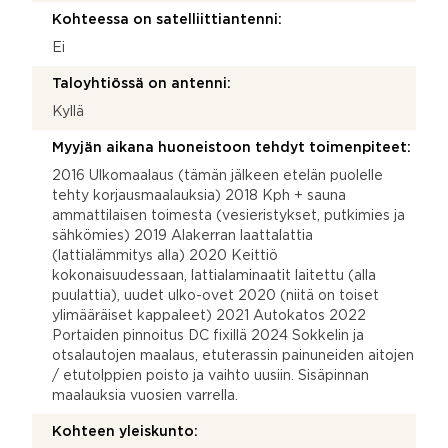
Kohteessa on satelliittiantenni:
Ei
Taloyhtiössä on antenni:
Kyllä
Myyjän aikana huoneistoon tehdyt toimenpiteet:
2016 Ulkomaalaus (tämän jälkeen etelän puolelle
tehty korjausmaalauksia) 2018 Kph + sauna
ammattilaisen toimesta (vesieristykset, putkimies ja
sähkömies) 2019 Alakerran laattalattia
(lattialämmitys alla) 2020 Keittiö
kokonaisuudessaan, lattialaminaatit laitettu (alla
puulattia), uudet ulko-ovet 2020 (niitä on toiset
ylimääräiset kappaleet) 2021 Autokatos 2022
Portaiden pinnoitus DC fixillä 2024 Sokkelin ja
otsalautojen maalaus, etuterassin painuneiden aitojen
/ etutolppien poisto ja vaihto uusiin. Sisäpinnan
maalauksia vuosien varrella.
Kohteen yleiskunto: