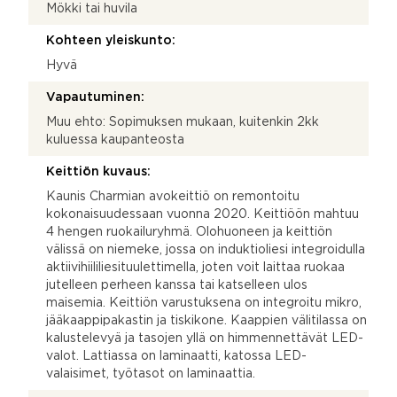
Mökki tai huvila
Kohteen yleiskunto:
Hyvä
Vapautuminen:
Muu ehto: Sopimuksen mukaan, kuitenkin 2kk
kuluessa kaupanteosta
Keittiön kuvaus:
Kaunis Charmian avokeittiö on remontoitu
kokonaisuudessaan vuonna 2020. Keittiöön mahtuu
4 hengen ruokailuryhmä. Olohuoneen ja keittiön
välissä on niemeke, jossa on induktioliesi integroidulla
aktiivihiililiesituulettimella, joten voit laittaa ruokaa
jutelleen perheen kanssa tai katselleen ulos
maisemia. Keittiön varustuksena on integroitu mikro,
jääkaappipakastin ja tiskikone. Kaappien välitilassa on
kalustelevyä ja tasojen yllä on himmennettävät LED-
valot. Lattiassa on laminaatti, katossa LED-
valaisimet, työtasot on laminaattia.