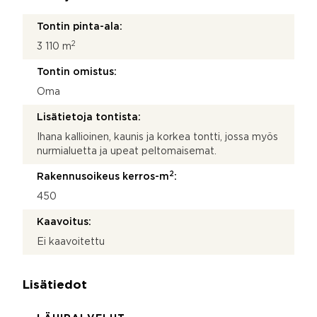
Tontin pinta-ala:
2
3 110 m
Tontin omistus:
Oma
Lisätietoja tontista:
Ihana kallioinen, kaunis ja korkea tontti, jossa myös
nurmialuetta ja upeat peltomaisemat.
2
Rakennusoikeus kerros-m
:
450
Kaavoitus:
Ei kaavoitettu
Lisätiedot