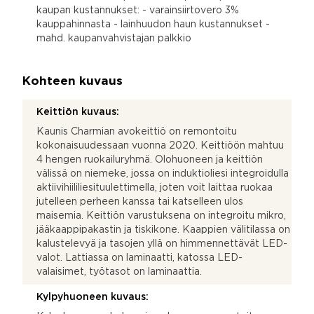
kaupan kustannukset: - varainsiirtovero 3%
kauppahinnasta - lainhuudon haun kustannukset -
mahd. kaupanvahvistajan palkkio
Kohteen kuvaus
Keittiön kuvaus:
Kaunis Charmian avokeittiö on remontoitu
kokonaisuudessaan vuonna 2020. Keittiöön mahtuu
4 hengen ruokailuryhmä. Olohuoneen ja keittiön
välissä on niemeke, jossa on induktioliesi integroidulla
aktiivihiililiesituulettimella, joten voit laittaa ruokaa
jutelleen perheen kanssa tai katselleen ulos
maisemia. Keittiön varustuksena on integroitu mikro,
jääkaappipakastin ja tiskikone. Kaappien välitilassa on
kalustelevyä ja tasojen yllä on himmennettävät LED-
valot. Lattiassa on laminaatti, katossa LED-
valaisimet, työtasot on laminaattia.
Kylpyhuoneen kuvaus: