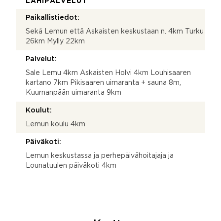
LÄHIPALVELUT
Paikallistiedot:
Sekä Lemun että Askaisten keskustaan n. 4km Turku
26km Mylly 22km
Palvelut:
Sale Lemu 4km Askaisten Holvi 4km Louhisaaren
kartano 7km Pikisaaren uimaranta + sauna 8m,
Kuurnanpään uimaranta 9km
Koulut:
Lemun koulu 4km
Päiväkoti:
Lemun keskustassa ja perhepäivähoitajaja ja
Lounatuulen päiväkoti 4km