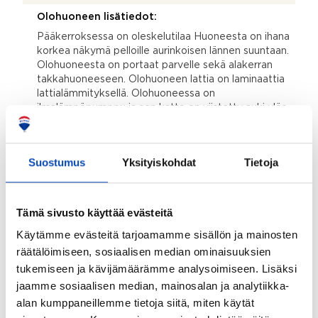
Olohuoneen lisätiedot:
Pääkerroksessa on oleskelutilaa Huoneesta on ihana
korkea näkymä pelloille aurinkoisen lännen suuntaan.
Olohuoneesta on portaat parvelle sekä alakerran
takkahuoneeseen. Olohuoneen lattia on laminaattia
lattialämmityksellä. Olohuoneessa on
ilmalämpöpumppu ja sen katto on viistetty auki ylös
parvelle asti. Olohuoneesta on käynti etuterassille.
Yläkerran parvella on avointa oleskelutilaa, josta on
käynti parvekkeelle ja yläkerran makkariin. Lattiassa
Suostumus
Yksityiskohdat
Tietoja
on laminaattia. Alakerrassa on takkahuone, jossa on
varaava takka ja kätevä paikka puiden säilytykseen.
Lattia on kestävää laattaa.
Tämä sivusto käyttää evästeitä
Makuuhuoneen lisätiedot:
Käytämme evästeitä tarjoamamme sisällön ja mainosten
Keskikerroksessa on kaksi pienehköä
räätälöimiseen, sosiaalisen median ominaisuuksien
makuuhuonetta, joiden välissä on vaatehuone. Lattia
on laminaattia. Yläkerran parvi, sekä sen yhteydessä
tukemiseen ja kävijämäärämme analysoimiseen. Lisäksi
on makuuhuonetila, jonne mahtuu jopa parisänky.
jaamme sosiaalisen median, mainosalan ja analytiikka-
Lattia on laminaattia.
alan kumppaneillemme tietoja siitä, miten käytät