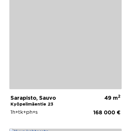
2
Sarapisto, Sauvo
49 m
Kyöpelimäentie 23
1h+tk+ph+s
168 000 €