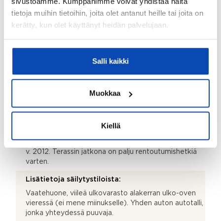
sivustoamme. Kumppanimme voivat yhdistää näitä
Makuuhuoneiden lukumäärä:
tietoja muihin tietoihin, joita olet antanut heille tai joita on
3
kerätty, kun olet käyttänyt heidän palvelujaan.
Takkatiedot:
Varaava takka
Salli kaikki
Parveke:
Kyllä
Muokkaa
Terassi:
Kyllä
Kiellä
Lisätietoja terassista:
Talon edustan terassia on laajennettu alkuperäisestä
v. 2012. Terassin jatkona on palju rentoutumishetkiä
varten.
Lisätietoja säilytystiloista:
Vaatehuone, viileä ulkovarasto alakerran ulko-oven
vieressä (ei mene miinukselle). Yhden auton autotalli,
jonka yhteydessä puuvaja.