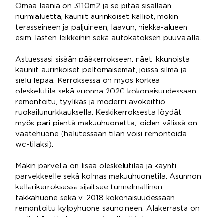
Omaa lääniä on 3110m2 ja se pitää sisällään
nurmialuetta, kauniit aurinkoiset kalliot, mökin
terasseineen ja paljuineen, laavun, hiekka-alueen
esim. lasten leikkeihin sekä autokatoksen puuvajalla.
Astuessasi sisään pääkerrokseen, näet ikkunoista
kauniit aurinkoiset peltomaisemat, joissa silmä ja
sielu lepää. Kerroksessa on myös korkea
oleskelutila sekä vuonna 2020 kokonaisuudessaan
remontoitu, tyylikäs ja moderni avokeittiö
ruokailunurkkauksella. Keskikerroksesta löydät
myös pari pientä makuuhuonetta, joiden välissä on
vaatehuone (halutessaan tilan voisi remontoida
wc-tilaksi).
Mäkin parvella on lisää oleskelutilaa ja käynti
parvekkeelle sekä kolmas makuuhuonetila. Asunnon
kellarikerroksessa sijaitsee tunnelmallinen
takkahuone sekä v. 2018 kokonaisuudessaan
remontoitu kylpyhuone saunoineen. Alakerrasta on