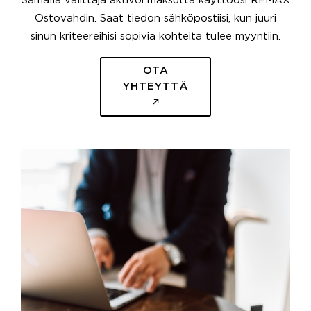
Samalla välittäjä aktivoi maksutta käyttöösi REMAX
Ostovahdin. Saat tiedon sähköpostiisi, kun juuri
sinun kriteereihisi sopivia kohteita tulee myyntiin.
OTA
YHTEYTTÄ