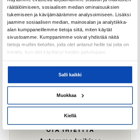
Ostotoimeksiantopalvelumme sopii myös esimerkiksi
räätälöimiseen, sosiaalisen median ominaisuuksien
sijoitus- ja vapaa-ajan asuntojen ostoon.
tukemiseen ja kävijämäärämme analysoimiseen. Lisäksi
jaamme sosiaalisen median, mainosalan ja analytiikka-
LUE LISÄÄ
alan kumppaneillemme tietoja siitä, miten käytät
sivustoamme. Kumppanimme voivat yhdistää näitä
tietoja muihin tietoihin, joita olet antanut heille tai joita on
kerätty, kun olet käyttänyt heidän palvelujaan.
Salli kaikki
Muokkaa
Kiellä
OTA YHTEYTTÄ