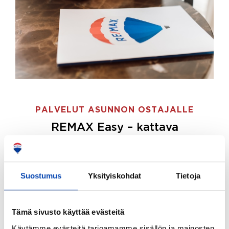
PALVELUT ASUNNON OSTAJALLE
REMAX Easy – kattava
palvelupaketti asunnon ostoon
REMAX Easy on palvelupakettimme asunnon
ostajille.
Tee ostotoimeksianto ja etsimme juuri
Suostumus
Yksityiskohdat
Tietoja
sinulle sopivan kodin, eikä sinun tarvitse nähdä
vaivaa sen löytämiseksi.
Tämä sivusto käyttää evästeitä
Hoidamme koko ostoprosessin puolestasi.
Käytämme evästeitä tarjoamamme sisällön ja mainosten