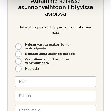
Autamme kaikissa
asunnonvaihtoon liittyvissä
asioissa
Jätä yhteydenottopyyntö, niin jutellaan
lisää.
M
Haluan varata maksuttoman
i
arviokäynnin
t
Kaipaan apua asunnon ostoon
e
Olen kiinnostunut asunnon
n
vuokrauksesta
v
Muu asia
o
i
N
m
i
m
m
e
i
P
o
*
u
l
h
l
e
P
a