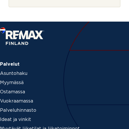
r
i
j
N
e
i
m
i
P
u
h
e
l
i
n
Palvelut
Asuntohaku
Myymässä
Ostamassa
Vuokraamassa
Palveluhinnasto
Ideat ja vinkit
Myytävät liiketilat ja liiketoiminnot