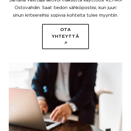
Samalla välittäjä aktivoi maksutta käyttöösi REMAX
Ostovahdin. Saat tiedon sähköpostiisi, kun juuri
sinun kriteereihisi sopivia kohteita tulee myyntiin.
OTA
YHTEYTTÄ