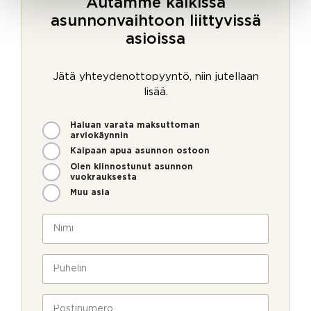
Autamme kaikissa
asunnonvaihtoon liittyvissä
asioissa
Jätä yhteydenottopyyntö, niin jutellaan
lisää.
M
Haluan varata maksuttoman
i
arviokäynnin
t
Kaipaan apua asunnon ostoon
e
Olen kiinnostunut asunnon
n
vuokrauksesta
v
Muu asia
o
i
N
m
i
m
m
e
i
P
o
*
u
l
h
l
e
P
a