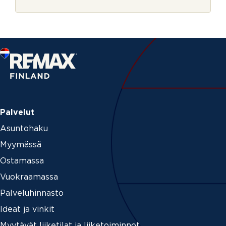
r
i
j
n
e
*
v
o
i
m
m
e
Palvelut
Asuntohaku
Myymässä
Ostamassa
Vuokraamassa
Palveluhinnasto
Ideat ja vinkit
Myytävät liiketilat ja liiketoiminnot