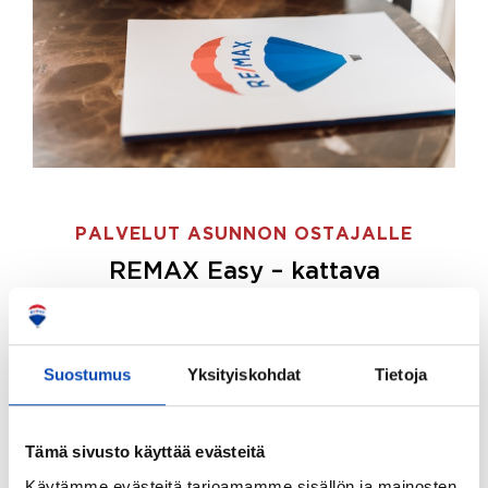
PALVELUT ASUNNON OSTAJALLE
REMAX Easy – kattava
palvelupaketti asunnon ostoon
REMAX Easy on palvelupakettimme asunnon
ostajille.
Tee ostotoimeksianto ja etsimme juuri
Suostumus
Yksityiskohdat
Tietoja
sinulle sopivan kodin, eikä sinun tarvitse nähdä
vaivaa sen löytämiseksi.
Tämä sivusto käyttää evästeitä
Hoidamme koko ostoprosessin puolestasi.
Käytämme evästeitä tarjoamamme sisällön ja mainosten