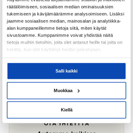
Ostotoimeksiantopalvelumme sopii myös esimerkiksi
räätälöimiseen, sosiaalisen median ominaisuuksien
sijoitus- ja vapaa-ajan asuntojen ostoon.
tukemiseen ja kävijämäärämme analysoimiseen. Lisäksi
jaamme sosiaalisen median, mainosalan ja analytiikka-
LUE LISÄÄ
alan kumppaneillemme tietoja siitä, miten käytät
sivustoamme. Kumppanimme voivat yhdistää näitä
tietoja muihin tietoihin, joita olet antanut heille tai joita on
kerätty, kun olet käyttänyt heidän palvelujaan.
Salli kaikki
Muokkaa
Kiellä
OTA YHTEYTTÄ