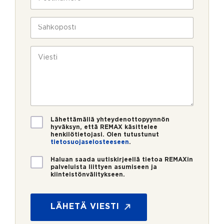
l
o
a
i
s
v
n
t
S
u
*
i
ä
k
n
h
s
u
k
V
i
m
ö
i
e
p
e
r
o
s
o
s
t
*
t
i
i
*
V
Lähettämällä yhteydenottopyynnön
a
hyväksyn, että REMAX käsittelee
henkilötietojasi. Olen tutustunut
h
tietosuojaselosteeseen
.
v
*
i
U
Haluan saada uutiskirjeellä tietoa REMAXin
s
u
palveluista liittyen asumiseen ja
t
kiinteistönvälitykseen.
t
u
i
s
s
*
k
LÄHETÄ VIESTI
i