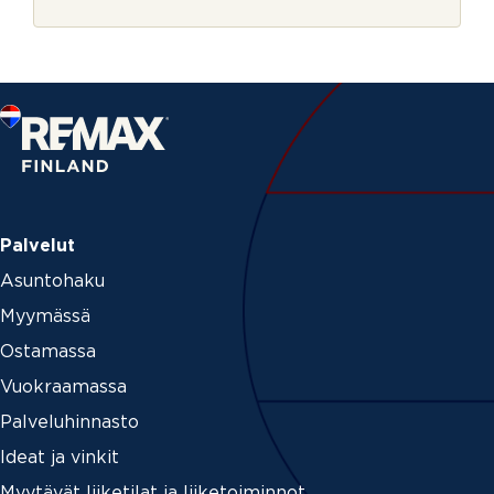
r
j
e
Palvelut
Asuntohaku
Myymässä
Ostamassa
Vuokraamassa
Palveluhinnasto
Ideat ja vinkit
Myytävät liiketilat ja liiketoiminnot