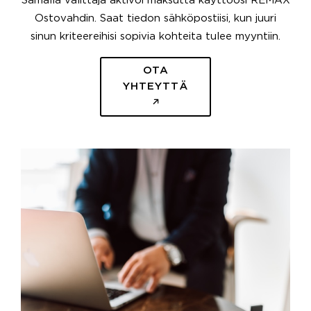
Samalla välittäjä aktivoi maksutta käyttöösi REMAX
Ostovahdin. Saat tiedon sähköpostiisi, kun juuri
sinun kriteereihisi sopivia kohteita tulee myyntiin.
OTA
YHTEYTTÄ