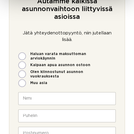
Autamme kaikissa
asunnonvaihtoon liittyvissä
asioissa
Jätä yhteydenottopyyntö, niin jutellaan
lisää.
M
Haluan varata maksuttoman
i
arviokäynnin
t
Kaipaan apua asunnon ostoon
e
Olen kiinnostunut asunnon
n
vuokrauksesta
v
Muu asia
o
i
N
m
i
m
m
e
i
P
o
*
u
l
h
l
e
P
a