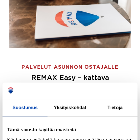
PALVELUT ASUNNON OSTAJALLE
REMAX Easy – kattava
palvelupaketti asunnon ostoon
REMAX Easy on palvelupakettimme asunnon
ostajille.
Tee ostotoimeksianto ja etsimme juuri
Suostumus
Yksityiskohdat
Tietoja
sinulle sopivan kodin, eikä sinun tarvitse nähdä
vaivaa sen löytämiseksi.
Tämä sivusto käyttää evästeitä
Hoidamme koko ostoprosessin puolestasi.
Käytämme evästeitä tarjoamamme sisällön ja mainosten