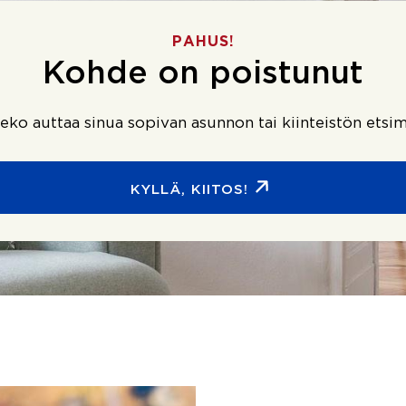
PAHUS!
Kohde on poistunut
ko auttaa sinua sopivan asunnon tai kiinteistön etsim
KYLLÄ, KIITOS!