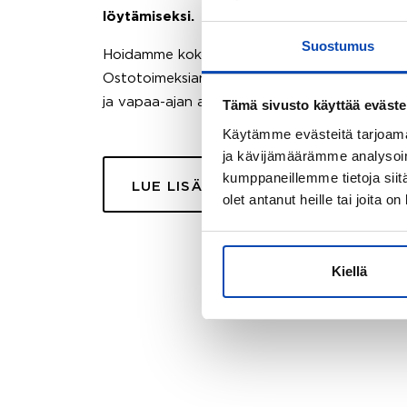
löytämiseksi.
Suostumus
Hoidamme koko ostoprosessin puolestasi.
Ostotoimeksiantopalvelumme sopii myös esimer
ja vapaa-ajan asuntojen ostoon.
Tämä sivusto käyttää eväste
Käytämme evästeitä tarjoama
ja kävijämäärämme analysoim
kumppaneillemme tietoja siitä
LUE LISÄÄ
olet antanut heille tai joita o
Kiellä