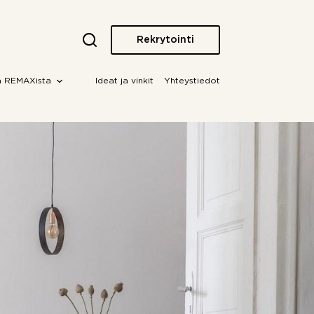
Rekrytointi
a REMAXista
Ideat ja vinkit
Yhteystiedot