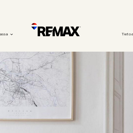
assa
Tieto