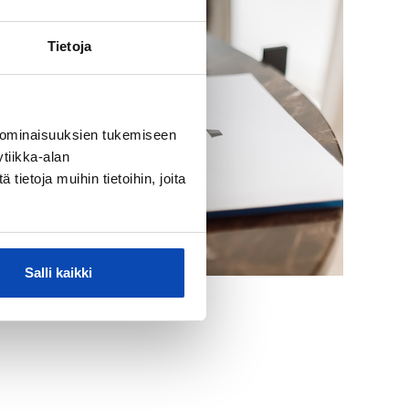
Tietoja
 ominaisuuksien tukemiseen
tiikka-alan
ietoja muihin tietoihin, joita
Salli kaikki