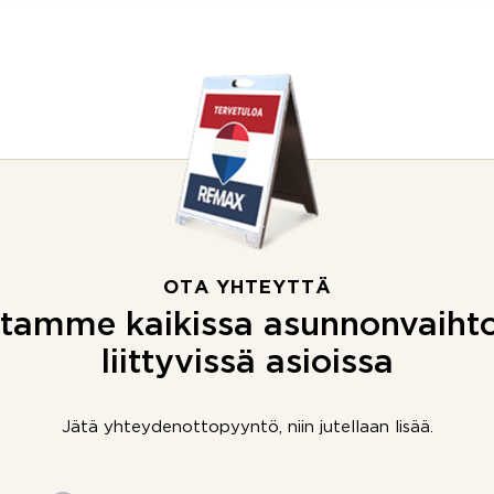
OTA YHTEYTTÄ
tamme kaikissa asunnonvaiht
liittyvissä asioissa
Jätä yhteydenottopyyntö, niin jutellaan lisää.