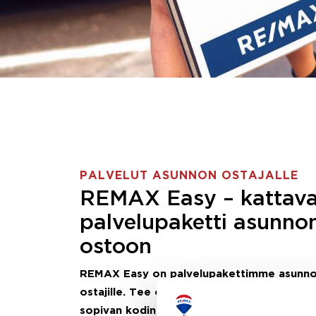
PALVELUT ASUNNON OSTAJALLE
REMAX Easy – kattav
palvelupaketti asunno
ostoon
REMAX Easy on palvelupakettimme asunn
ostajille.
Tee ostotoimeksianto ja etsimme j
sopivan kodin, eikä sinun tarvitse nähdä va