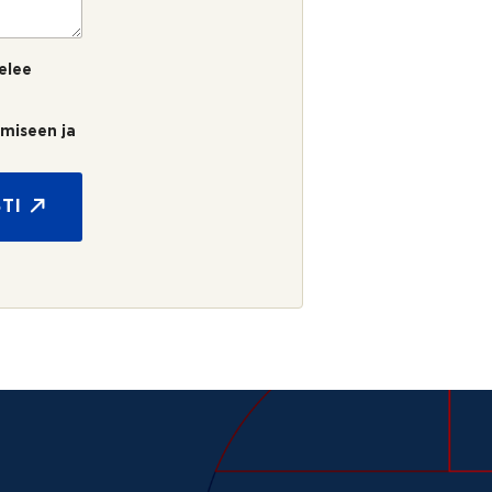
elee
umiseen ja
TI