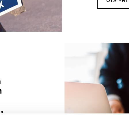
OTA YH
a
n
on
uuri sinulle
ivaa sen