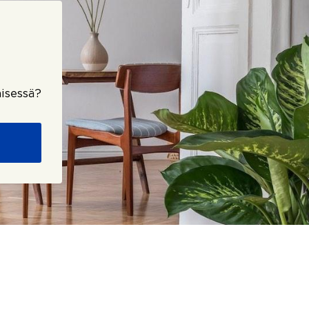
isessä?