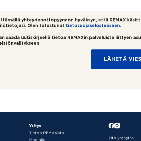
ttämällä yhteydenottopyynnön hyväksyn, että REMAX käsitt
ilötietojasi. Olen tutustunut
tietosuojaselosteeseen
.
an saada uutiskirjeellä tietoa REMAXin palveluista liittyen as
teistönvälitykseen.
LÄHETÄ VIES
Yritys
Tietoa REMAXista
Ota yhteyttä
Medialle