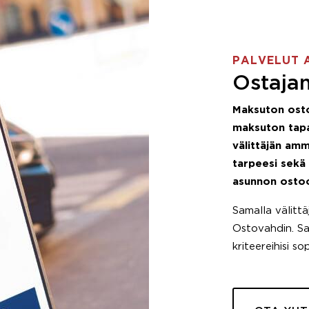
PALVELUT 
Ostajan
Maksuton ost
maksuton tapa
välittäjän amm
tarpeesi sekä
asunnon osto
Samalla välitt
Ostovahdin. Saa
kriteereihisi so