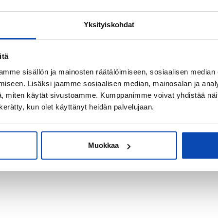
Yksityiskohdat
kiksi sijoitus-
itä
mme sisällön ja mainosten räätälöimiseen, sosiaalisen median
iseen. Lisäksi jaamme sosiaalisen median, mainosalan ja analy
, miten käytät sivustoamme. Kumppanimme voivat yhdistää näitä t
n kerätty, kun olet käyttänyt heidän palvelujaan.
Muokkaa