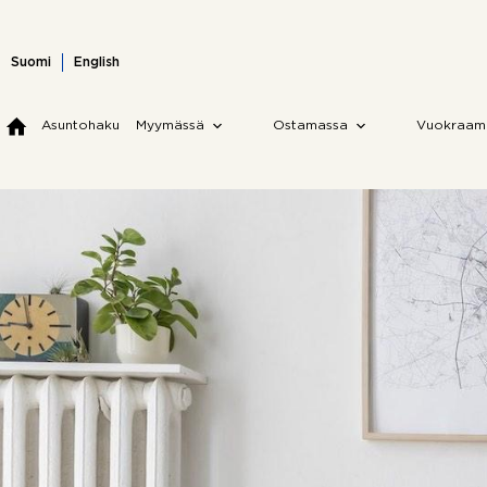
Skip
to
content
Suomi
English
Asuntohaku
Myymässä
Ostamassa
Vuokraam