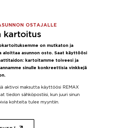
ASUNNON OSTAJALLE
 kartoitus
okartoituksemme on mutkaton ja
 aloittaa asunnon osto. Saat käyttöösi
attitaidon: kartoitamme toiveesi ja
 annamme sinulle konkreettisia vinkkejä
on.
äjä aktivoi maksutta käyttöösi REMAX
t tiedon sähköpostiisi, kun juuri sinun
pivia kohteita tulee myyntiin.