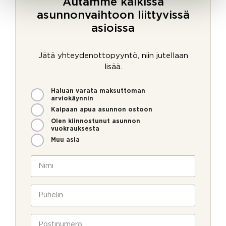
Autamme kaikissa
asunnonvaihtoon liittyvissä
asioissa
Jätä yhteydenottopyyntö, niin jutellaan
lisää.
M
Haluan varata maksuttoman
i
arviokäynnin
t
Kaipaan apua asunnon ostoon
e
Olen kiinnostunut asunnon
n
vuokrauksesta
v
Muu asia
o
i
N
m
i
m
m
e
i
P
o
*
u
l
h
l
e
P
a