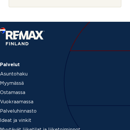
r
j
e
Palvelut
Asuntohaku
Myymässä
Ostamassa
Vuokraamassa
Palveluhinnasto
Ideat ja vinkit
Myytävät liiketilat ja liiketoiminnot