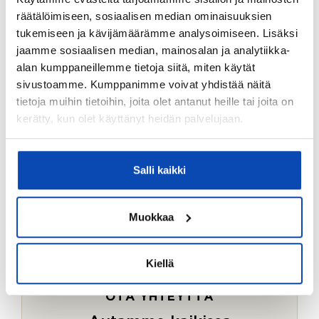
Ostotoimeksiantopalvelumme sopii myös esimerkiksi
räätälöimiseen, sosiaalisen median ominaisuuksien
sijoitus- ja vapaa-ajan asuntojen ostoon.
tukemiseen ja kävijämäärämme analysoimiseen. Lisäksi
jaamme sosiaalisen median, mainosalan ja analytiikka-
LUE LISÄÄ
alan kumppaneillemme tietoja siitä, miten käytät
sivustoamme. Kumppanimme voivat yhdistää näitä
tietoja muihin tietoihin, joita olet antanut heille tai joita on
kerätty, kun olet käyttänyt heidän palvelujaan.
Salli kaikki
Muokkaa
Kiellä
OTA YHTEYTTÄ