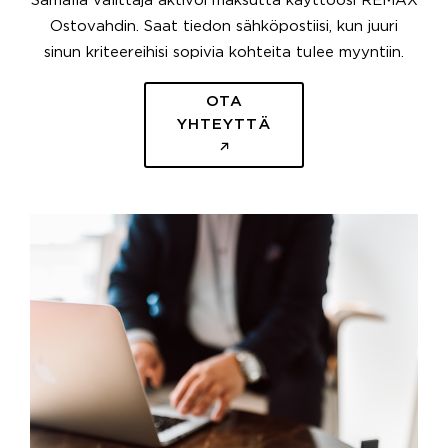
Samalla välittäjä aktivoi maksutta käyttöösi REMAX
Ostovahdin. Saat tiedon sähköpostiisi, kun juuri
sinun kriteereihisi sopivia kohteita tulee myyntiin.
OTA
YHTEYTTÄ