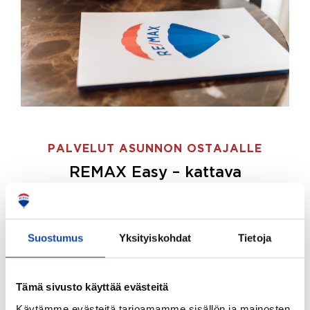
PALVELUT ASUNNON OSTAJALLE
REMAX Easy – kattava
palvelupaketti asunnon ostoon
REMAX Easy on palvelupakettimme asunnon
ostajille.
Tee ostotoimeksianto ja etsimme juuri
Suostumus
Yksityiskohdat
Tietoja
sinulle sopivan kodin, eikä sinun tarvitse nähdä
vaivaa sen löytämiseksi.
Tämä sivusto käyttää evästeitä
Hoidamme koko ostoprosessin puolestasi.
Käytämme evästeitä tarjoamamme sisällön ja mainosten