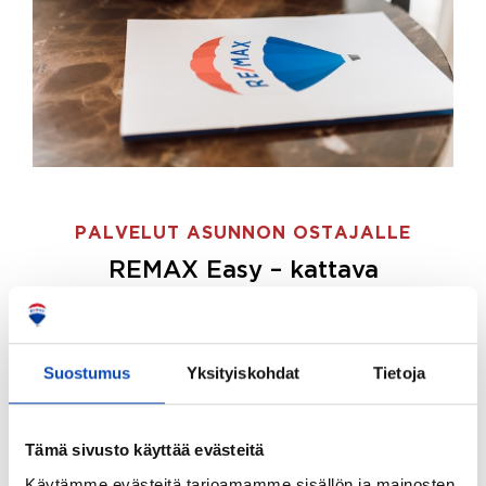
PALVELUT ASUNNON OSTAJALLE
REMAX Easy – kattava
palvelupaketti asunnon ostoon
REMAX Easy on palvelupakettimme asunnon
ostajille.
Tee ostotoimeksianto ja etsimme juuri
Suostumus
Yksityiskohdat
Tietoja
sinulle sopivan kodin, eikä sinun tarvitse nähdä
vaivaa sen löytämiseksi.
Tämä sivusto käyttää evästeitä
Hoidamme koko ostoprosessin puolestasi.
Käytämme evästeitä tarjoamamme sisällön ja mainosten