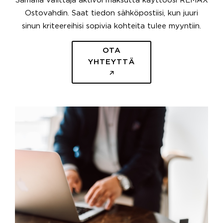
Samalla välittäjä aktivoi maksutta käyttöösi REMAX
Ostovahdin. Saat tiedon sähköpostiisi, kun juuri
sinun kriteereihisi sopivia kohteita tulee myyntiin.
OTA
YHTEYTTÄ