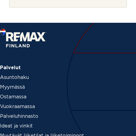
r
e
j
n
e
t
_
p
a
g
e
*
Palvelut
Asuntohaku
Myymässä
Ostamassa
Vuokraamassa
Palveluhinnasto
Ideat ja vinkit
Myytävät liiketilat ja liiketoiminnot