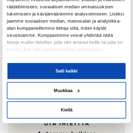
Ostotoimeksiantopalvelumme sopii myös esimerkiksi
räätälöimiseen, sosiaalisen median ominaisuuksien
sijoitus- ja vapaa-ajan asuntojen ostoon.
tukemiseen ja kävijämäärämme analysoimiseen. Lisäksi
jaamme sosiaalisen median, mainosalan ja analytiikka-
LUE LISÄÄ
alan kumppaneillemme tietoja siitä, miten käytät
sivustoamme. Kumppanimme voivat yhdistää näitä
tietoja muihin tietoihin, joita olet antanut heille tai joita on
kerätty, kun olet käyttänyt heidän palvelujaan.
Salli kaikki
Muokkaa
Kiellä
OTA YHTEYTTÄ