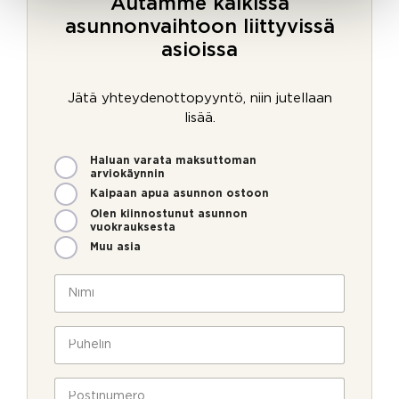
Autamme kaikissa
asunnonvaihtoon liittyvissä
asioissa
Jätä yhteydenottopyyntö, niin jutellaan
lisää.
M
Haluan varata maksuttoman
i
arviokäynnin
t
Kaipaan apua asunnon ostoon
e
Olen kiinnostunut asunnon
n
vuokrauksesta
v
Muu asia
o
i
N
m
i
m
m
e
i
P
o
*
u
l
h
l
e
P
a